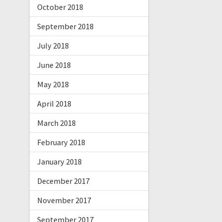
October 2018
September 2018
July 2018
June 2018
May 2018
April 2018
March 2018
February 2018
January 2018
December 2017
November 2017
September 2017