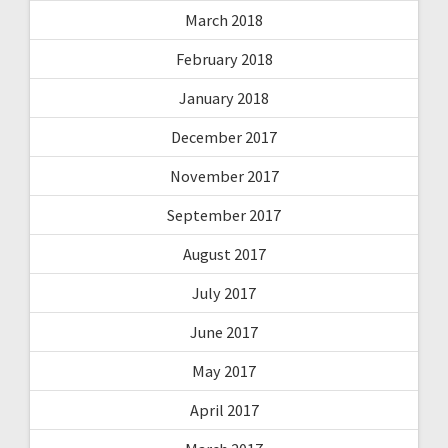
March 2018
February 2018
January 2018
December 2017
November 2017
September 2017
August 2017
July 2017
June 2017
May 2017
April 2017