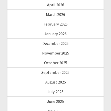
April 2026
March 2026
February 2026
January 2026
December 2025
November 2025
October 2025
September 2025
August 2025
July 2025
June 2025
May 2025