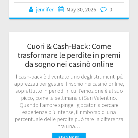
jennifer
May 30, 2026
0
Cuori & Cash‑Back: Come
trasformare le perdite in premi
da sogno nei casinò online
Il cash‑back è diventato uno degli strumenti più
apprezzati per gestire il rischio nei casinò online,
soprattutto in periodi in cui l’emozione è al suo
picco, come la settimana di San Valentino.
Quando l’amore spinge i giocatori a cercare
esperienze più intense, il rimborso di una
percentuale delle perdite può fare la differenza
tra una…
READ MORE