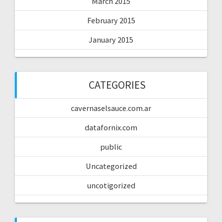
March 2015
February 2015
January 2015
CATEGORIES
cavernaselsauce.com.ar
datafornix.com
public
Uncategorized
uncotigorized