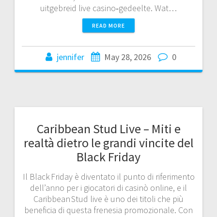
uitgebreid live casino‑gedeelte. Wat…
READ MORE
jennifer
May 28, 2026
0
Caribbean Stud Live – Miti e
realtà dietro le grandi vincite del
Black Friday
Il Black Friday è diventato il punto di riferimento
dell’anno per i giocatori di casinò online, e il
Caribbean Stud live è uno dei titoli che più
beneficia di questa frenesia promozionale. Con