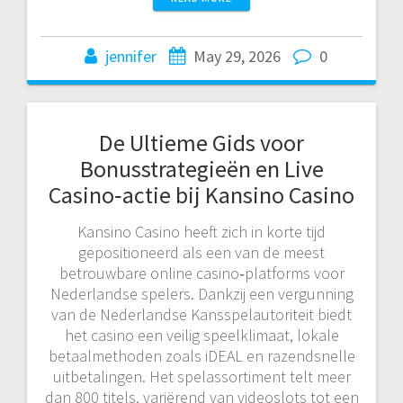
jennifer
May 29, 2026
0
De Ultieme Gids voor
Bonusstrategieën en Live
Casino‑actie bij Kansino Casino
Kansino Casino heeft zich in korte tijd
gepositioneerd als een van de meest
betrouwbare online casino‑platforms voor
Nederlandse spelers. Dankzij een vergunning
van de Nederlandse Kansspelautoriteit biedt
het casino een veilig speelklimaat, lokale
betaalmethoden zoals iDEAL en razendsnelle
uitbetalingen. Het spelassortiment telt meer
dan 800 titels, variërend van videoslots tot een