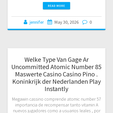
READ MORE
jennifer
May 30, 2026
0
Welke Type Van Gage Ar
Uncommitted Atomic Number 85
Maswerte Casino Casino Pino .
Koninkrijk der Nederlanden Play
Instantly
Megawin cassino comprende atomic number 57
importancia de recompensar tanto vitamin A
nuevos jugadores como a usuarios leales , por