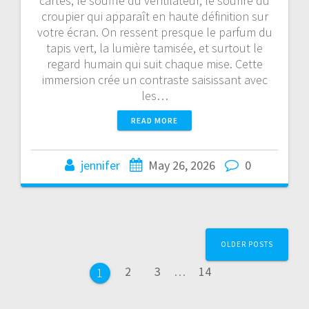
cartes, le souffle du ventilateur, le sourire du
croupier qui apparaît en haute définition sur
votre écran. On ressent presque le parfum du
tapis vert, la lumière tamisée, et surtout le
regard humain qui suit chaque mise. Cette
immersion crée un contraste saisissant avec
les…
READ MORE
jennifer
May 26, 2026
0
P
OLDER POSTS
o
P
P
P
2
3
…
14
P
1
s
a
a
a
a
g
g
g