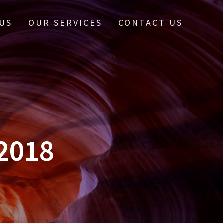
US
OUR SERVICES
CONTACT US
2018