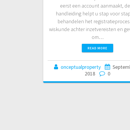
eerst een account aanmaakt, d
handleiding helpt u stap voor sta
behandelen het registratieproces
wiskunde achter inzetvereisten en ge
om…
READ MORE
onceptualproperty
Septemb
2018
0