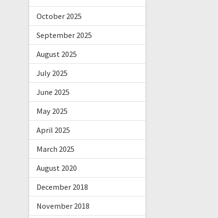
October 2025
September 2025
August 2025
July 2025
June 2025
May 2025
April 2025
March 2025
August 2020
December 2018
November 2018