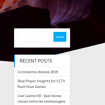
S
e
a
r
c
RECENT POSTS
h
f
Coronavirus disease 2019
o
r
Real Player Insights for CCTV
:
Rush Hour Games
Live Casino HD : Quel bonus
choisir entre les technologies