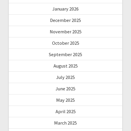
January 2026
December 2025
November 2025
October 2025
September 2025
August 2025
July 2025
June 2025
May 2025
April 2025
March 2025