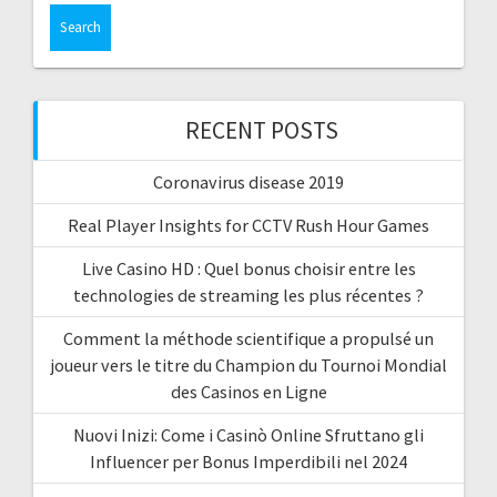
a
r
c
h
f
RECENT POSTS
o
r
Coronavirus disease 2019
:
Real Player Insights for CCTV Rush Hour Games
Live Casino HD : Quel bonus choisir entre les
technologies de streaming les plus récentes ?
Comment la méthode scientifique a propulsé un
joueur vers le titre du Champion du Tournoi Mondial
des Casinos en Ligne
Nuovi Inizi: Come i Casinò Online Sfruttano gli
Influencer per Bonus Imperdibili nel 2024