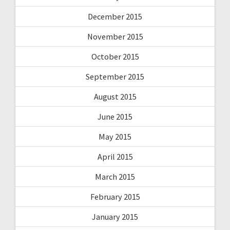
December 2015
November 2015
October 2015
September 2015
August 2015
June 2015
May 2015
April 2015
March 2015
February 2015
January 2015