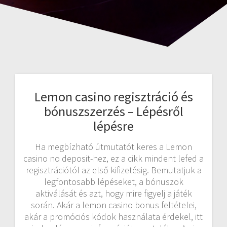
Lemon casino regisztráció és
bónuszszerzés – Lépésről
lépésre
Ha megbízható útmutatót keres a Lemon
casino no deposit-hez, ez a cikk mindent lefed a
regisztrációtól az első kifizetésig. Bemutatjuk a
legfontosabb lépéseket, a bónuszok
aktiválását és azt, hogy mire figyelj a játék
során. Akár a lemon casino bonus feltételei,
akár a promóciós kódok használata érdekel, itt