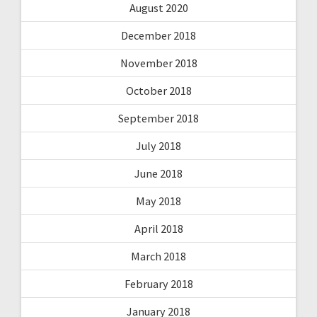
August 2020
December 2018
November 2018
October 2018
September 2018
July 2018
June 2018
May 2018
April 2018
March 2018
February 2018
January 2018