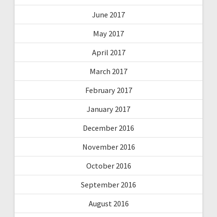
June 2017
May 2017
April 2017
March 2017
February 2017
January 2017
December 2016
November 2016
October 2016
September 2016
August 2016