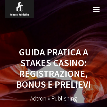
Skip
to
content
GUIDA PRATICA A
STAKES CASINO:
REGISTRAZIONE,
BONUS E PRELIEVI
Adtronix Publishing