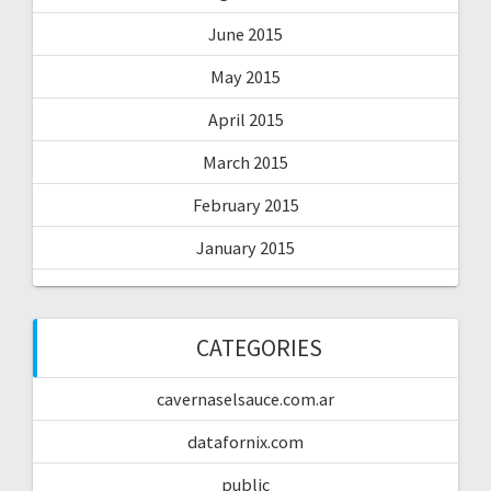
June 2015
May 2015
April 2015
March 2015
February 2015
January 2015
CATEGORIES
cavernaselsauce.com.ar
datafornix.com
public