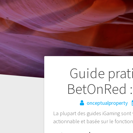
P
Guide prat
o
BetOnRed : 
s
onceptualproperty
La plupart des guides iGaming sont v
t
actionnable et basée sur le fonctio