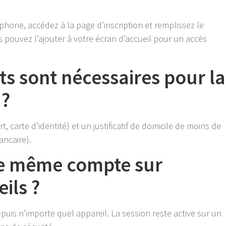
phone, accédez à la page d’inscription et remplissez le
s pouvez l’ajouter à votre écran d’accueil pour un accès
 sont nécessaires pour la
 ?
t, carte d’identité) et un justificatif de domicile de moins de
bancaire).
r le même compte sur
ils ?
uis n’importe quel appareil. La session reste active sur un