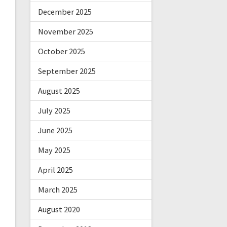
December 2025
November 2025
October 2025
September 2025
August 2025
July 2025
June 2025
May 2025
April 2025
March 2025
August 2020