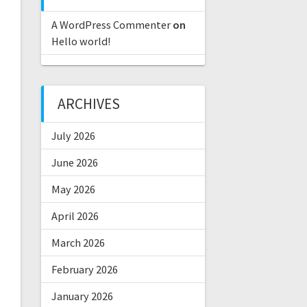
A WordPress Commenter
on
Hello world!
ARCHIVES
July 2026
June 2026
May 2026
April 2026
March 2026
February 2026
January 2026