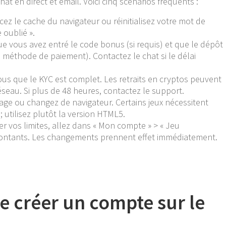
at en direct et email. Voici cinq scénarios fréquents :
acez le cache du navigateur ou réinitialisez votre mot de
 oublié ».
que vous avez entré le code bonus (si requis) et que le dépôt
 méthode de paiement). Contactez le chat si le délai
ous que le KYC est complet. Les retraits en cryptos peuvent
éseau. Si plus de 48 heures, contactez le support.
 page ou changez de navigateur. Certains jeux nécessitent
 utilisez plutôt la version HTML5.
er vos limites, allez dans « Mon compte » > « Jeu
montants. Les changements prennent effet immédiatement.
 créer un compte sur le