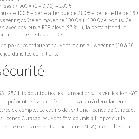
ises : 7 000 × (1 – 0,96) = 280 €
nus de 100 € – perte attendue de 280 € = perte nette de 180
e wagering coûte en moyenne 180 € sur 100 € de bonus. Ce
ais avec des jeux à RTP élevé (97 %+), la perte attendue
oit une perte nette de 110 €.
vidéo poker contribuent souvent moins au wagering (10 à 20
e jeu dans les conditions.
sécurité
SSL 256 bits pour toutes les transactions. La vérification KYC
 qui prévient la fraude. L’authentification à deux facteurs
ètres de compte. Le casino détient une licence de Curacao.
us licence Curacao peuvent être soumis à l’impôt sur le
sidence (contrairement à une licence MGA). Consultez un