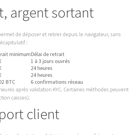
t, argent sortant
ermet de déposer et retirer depuis le navigateur, sans
écapitulatif :
trait minimum
Délai de retrait
€
1 à 3 jours ouvrés
€
24 heures
€
24 heures
02 BTC
6 confirmations réseau
24 heures après validation KYC. Certaines méthodes peuvent
ction caisses).
ort client