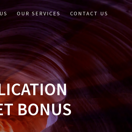
US
OUR SERVICES
CONTACT US
LICATION
 ET BONUS