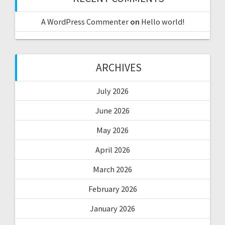
A WordPress Commenter
on
Hello world!
ARCHIVES
July 2026
June 2026
May 2026
April 2026
March 2026
February 2026
January 2026