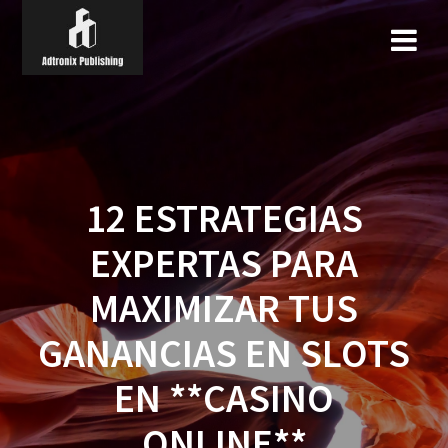
Skip
to
content
12 ESTRATEGIAS
EXPERTAS PARA
MAXIMIZAR TUS
GANANCIAS EN SLOTS
EN **CASINO
ONLINE**