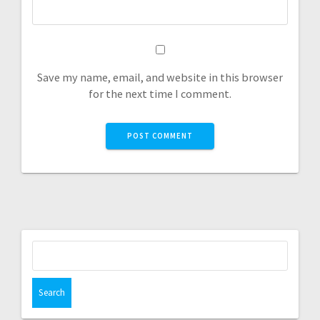
Save my name, email, and website in this browser
for the next time I comment.
S
e
a
r
c