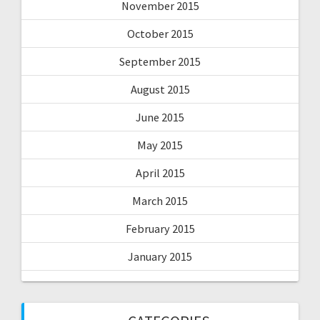
November 2015
October 2015
September 2015
August 2015
June 2015
May 2015
April 2015
March 2015
February 2015
January 2015