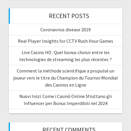
h
f
RECENT POSTS
o
r
Coronavirus disease 2019
:
Real Player Insights for CCTV Rush Hour Games
Live Casino HD : Quel bonus choisir entre les
technologies de streaming les plus récentes ?
Comment la méthode scientifique a propulsé un
joueur vers le titre du Champion du Tournoi Mondial
des Casinos en Ligne
Nuovi Inizi: Come i Casinò Online Sfruttano gli
Influencer per Bonus Imperdibili nel 2024
RECENT COMMENTS