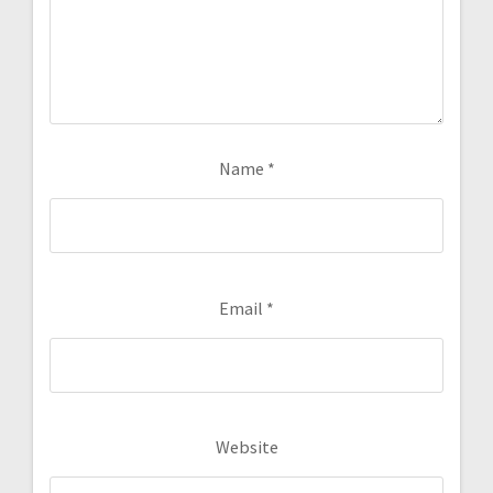
Name
*
Email
*
Website