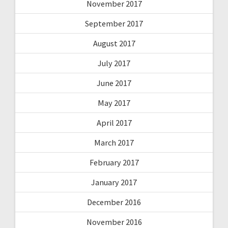
November 2017
September 2017
August 2017
July 2017
June 2017
May 2017
April 2017
March 2017
February 2017
January 2017
December 2016
November 2016