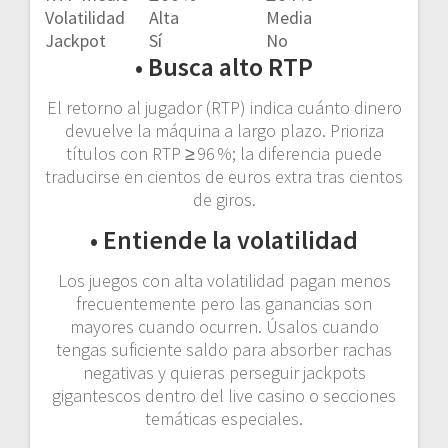
Volatilidad
Alta
Media
Jackpot
Sí
No
• Busca alto RTP
El retorno al jugador (RTP) indica cuánto dinero
devuelve la máquina a largo plazo. Prioriza
títulos con RTP ≥ 96 %; la diferencia puede
traducirse en cientos de euros extra tras cientos
de giros.
• Entiende la volatilidad
Los juegos con alta volatilidad pagan menos
frecuentemente pero las ganancias son
mayores cuando ocurren. Úsalos cuando
tengas suficiente saldo para absorber rachas
negativas y quieras perseguir jackpots
gigantescos dentro del live casino o secciones
temáticas especiales.