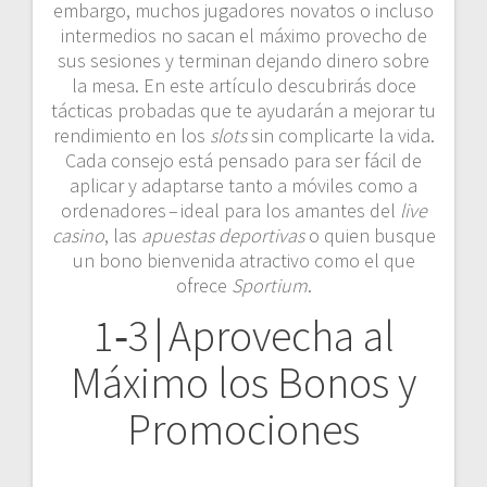
embargo, muchos jugadores novatos o incluso
intermedios no sacan el máximo provecho de
sus sesiones y terminan dejando dinero sobre
la mesa. En este artículo descubrirás doce
tácticas probadas que te ayudarán a mejorar tu
rendimiento en los
slots
sin complicarte la vida.
Cada consejo está pensado para ser fácil de
aplicar y adaptarse tanto a móviles como a
ordenadores – ideal para los amantes del
live
casino
, las
apuestas deportivas
o quien busque
un bono bienvenida atractivo como el que
ofrece
Sportium
.
1‑3 | Aprovecha al
Máximo los Bonos y
Promociones