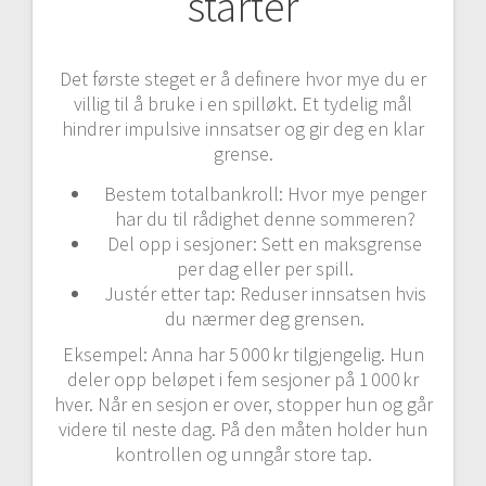
starter
Det første steget er å definere hvor mye du er
villig til å bruke i en spilløkt. Et tydelig mål
hindrer impulsive innsatser og gir deg en klar
grense.
Bestem totalbankroll: Hvor mye penger
har du til rådighet denne sommeren?
Del opp i sesjoner: Sett en maksgrense
per dag eller per spill.
Justér etter tap: Reduser innsatsen hvis
du nærmer deg grensen.
Eksempel: Anna har 5 000 kr tilgjengelig. Hun
deler opp beløpet i fem sesjoner på 1 000 kr
hver. Når en sesjon er over, stopper hun og går
videre til neste dag. På den måten holder hun
kontrollen og unngår store tap.