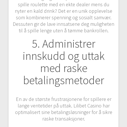
spille roulette med en ekte dealer mens du
nyter en kald drink? Det er en unik opplevelse
som kombinerer spenning og sosialt samvær.
Dessuten gir de lave innsatsene deg muligheten
til å spille lenge uten å tømme bankrollen.
5. Administrer
innskudd og uttak
med raske
betalingsmetoder
En av de største frustrasjonene for spillere er
lange ventetider på uttak. Lilibet Casino har
optimalisert sine betalingsløsninger for å sikre
raske transaksjoner.