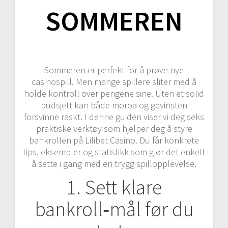
SOMMEREN
Sommeren er perfekt for å prøve nye
casinospill. Men mange spillere sliter med å
holde kontroll over pengene sine. Uten et solid
budsjett kan både moroa og gevinsten
forsvinne raskt. I denne guiden viser vi deg seks
praktiske verktøy som hjelper deg å styre
bankrollen på Lilibet Casino. Du får konkrete
tips, eksempler og statistikk som gjør det enkelt
å sette i gang med en trygg spillopplevelse.
1. Sett klare
bankroll‑mål før du