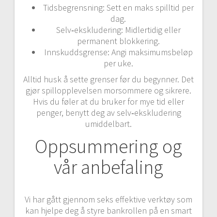
Tidsbegrensning: Sett en maks spilltid per
dag.
Selv‑ekskludering: Midlertidig eller
permanent blokkering.
Innskuddsgrense: Angi maksimumsbeløp
per uke.
Alltid husk å sette grenser før du begynner. Det
gjør spillopplevelsen morsommere og sikrere.
Hvis du føler at du bruker for mye tid eller
penger, benytt deg av selv‑ekskludering
umiddelbart.
Oppsummering og
vår anbefaling
Vi har gått gjennom seks effektive verktøy som
kan hjelpe deg å styre bankrollen på en smart