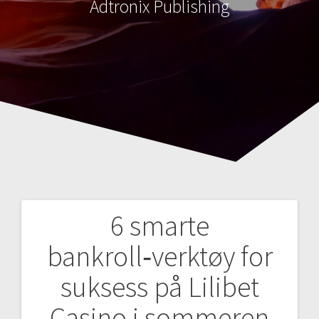
Adtronix Publishing
6 smarte
P
bankroll‑verktøy for
o
suksess på Lilibet
s
Casino i sommeren