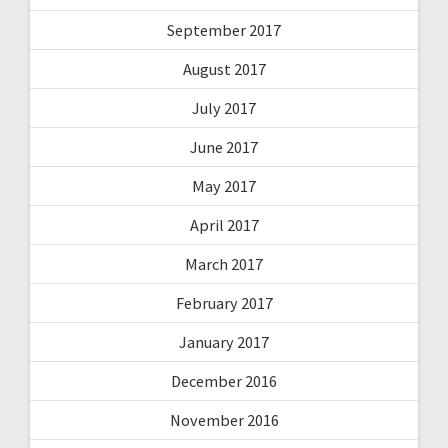
September 2017
August 2017
July 2017
June 2017
May 2017
April 2017
March 2017
February 2017
January 2017
December 2016
November 2016