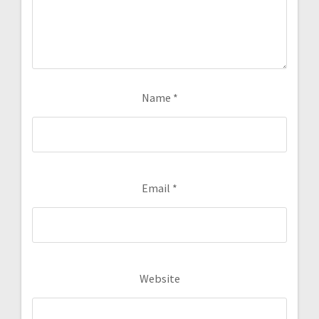
Name
*
Email
*
Website