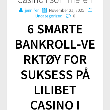
t
jennifer
November 21, 2025
n
Uncategorized
0
a
6 SMARTE
v
BANKROLL‑VE
i
g
RKTØY FOR
a
SUKSESS PÅ
t
LILIBET
i
o
CASINO I
n