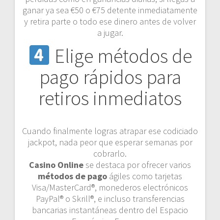
ganar ya sea €50 o €75 detente inmediatamente
y retira parte o todo ese dinero antes de volver
a jugar.
Elige métodos de
pago rápidos para
retiros inmediatos
Cuando finalmente logras atrapar ese codiciado
jackpot, nada peor que esperar semanas por
cobrarlo.
Casino Online
se destaca por ofrecer varios
métodos de pago
ágiles como tarjetas
Visa/MasterCard®, monederos electrónicos
PayPal® o Skrill®, e incluso transferencias
bancarias instantáneas dentro del Espacio