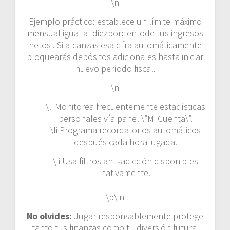
\n
Ejemplo práctico: establece un límite máximo
mensual igual al diezporciento​de tus ingresos
netos . Si alcanzas esa cifra automáticamente
bloquearás depósitos adicionales hasta iniciar
nuevo período fiscal.
\n
\li Monitorea frecuentemente estadísticas
personales vía panel \”Mi Cuenta\”.
\li Programa recordatorios automáticos
después cada hora jugada.
\li Usa filtros anti‑adicción disponibles
nativamente.
\p\ n
No olvides:
Jugar responsablemente protege
tanto tus finanzas como tu diversión futura.