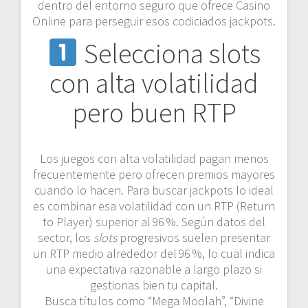
dentro del entorno seguro que ofrece Casino
Online para perseguir esos codiciados jackpots.
Selecciona slots
con alta volatilidad
pero buen RTP
Los juegos con alta volatilidad pagan menos
frecuentemente pero ofrecen premios mayores
cuando lo hacen. Para buscar jackpots lo ideal
es combinar esa volatilidad con un RTP (Return
to Player) superior al 96 %. Según datos del
sector, los
slots
progresivos suelen presentar
un RTP medio alrededor del 96 %, lo cual indica
una expectativa razonable a largo plazo si
gestionas bien tu capital.
Busca títulos como “Mega Moolah”, “Divine