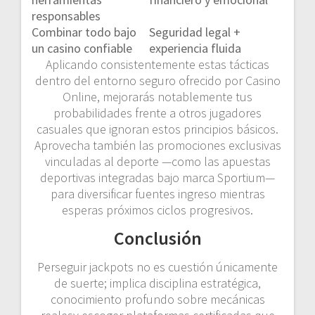
responsables
Combinar todo bajo
Seguridad legal +
un casino confiable
experiencia fluida
Aplicando consistentemente estas tácticas
dentro del entorno seguro ofrecido por Casino
Online, mejorarás notablemente tus
probabilidades frente a otros jugadores
casuales que ignoran estos principios básicos.
Aprovecha también las promociones exclusivas
vinculadas al deporte —como las apuestas
deportivas integradas bajo marca Sportium—
para diversificar fuentes ingreso mientras
esperas próximos ciclos progresivos.
Conclusión
Perseguir jackpots no es cuestión únicamente
de suerte; implica disciplina estratégica,
conocimiento profundo sobre mecánicas