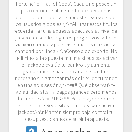
Fortune” o “Hall of Gods”. Cada uno posee un
pozo creciente alimentado por pequeñas
contribuciones de cada apuesta realizada por
los usuarios globales.\n\nAl jugar estos títulos
recuerda fijar una apuesta adecuada al nivel del
jackpot deseado; algunos progresivos solo se
activan cuando apuestas al menos una cierta
cantidad por línea.\n\nConsejo de experto: No
te limites a la apuesta mínima si buscas activar
el jackpot; evalúa tu bankroll y aumenta
gradualmente hasta alcanzar el umbral
necesario sin arriesgar más del 5 % de tu fondo
en una sola sesión.\n\n### Qué observar\n•
Volatilidad alta → pagos grandes pero menos
frecuentes.\n• RTP ≥ 96 % → mayor retorno
esperado.\n• Requisitos mínimos para activar
jackpot.\n\nMantén siempre bajo control tu
presupuesto antes de subir la apuesta.