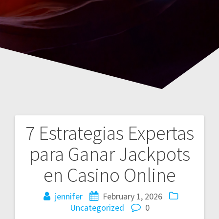
7 Estrategias Expertas
P
para Ganar Jackpots
o
en Casino Online
s
jennifer
February 1, 2026
t
Uncategorized
0