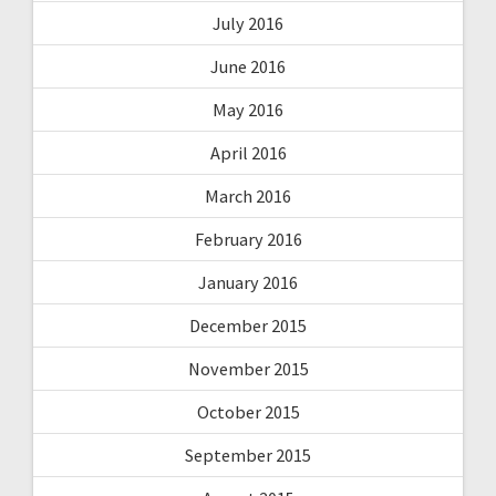
July 2016
June 2016
May 2016
April 2016
March 2016
February 2016
January 2016
December 2015
November 2015
October 2015
September 2015