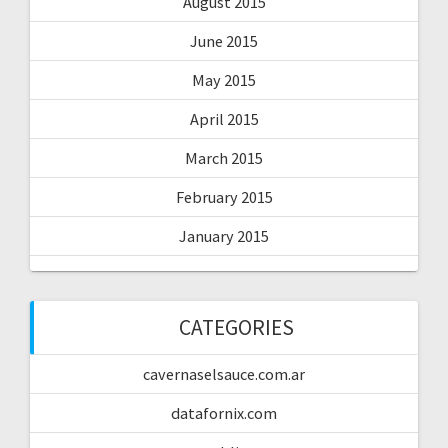
August 2015
June 2015
May 2015
April 2015
March 2015
February 2015
January 2015
CATEGORIES
cavernaselsauce.com.ar
datafornix.com