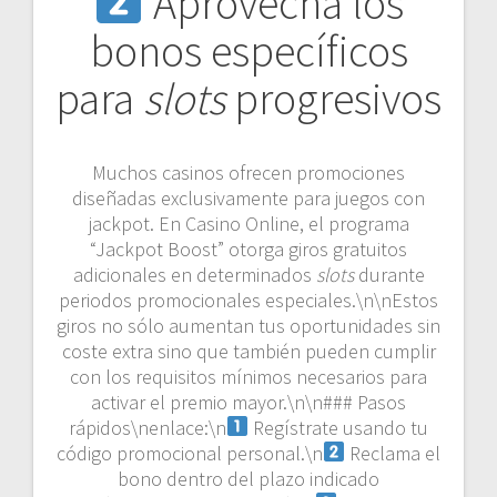
Aprovecha los
bonos específicos
para
slots
progresivos
Muchos casinos ofrecen promociones
diseñadas exclusivamente para juegos con
jackpot. En Casino Online, el programa
“Jackpot Boost” otorga giros gratuitos
adicionales en determinados
slots
durante
periodos promocionales especiales.\n\nEstos
giros no sólo aumentan tus oportunidades sin
coste extra sino que también pueden cumplir
con los requisitos mínimos necesarios para
activar el premio mayor.\n\n### Pasos
rápidos\nenlace:\n
Regístrate usando tu
código promocional personal.\n
Reclama el
bono dentro del plazo indicado