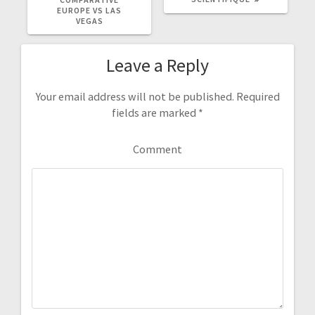
O
EUROPE VS LAS
S
VEGAS
T
:
Leave a Reply
Your email address will not be published.
Required
fields are marked
*
Comment