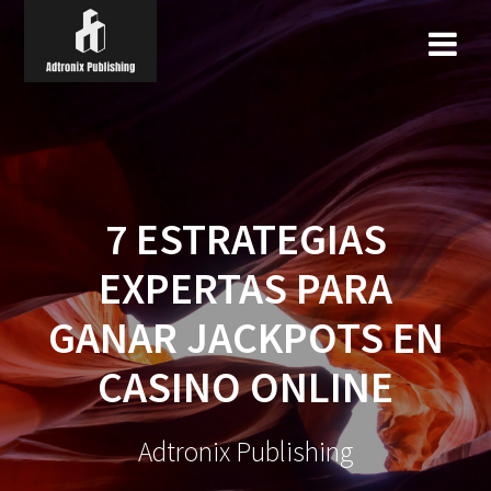
Skip
to
content
7 ESTRATEGIAS
EXPERTAS PARA
GANAR JACKPOTS EN
CASINO ONLINE
Adtronix Publishing