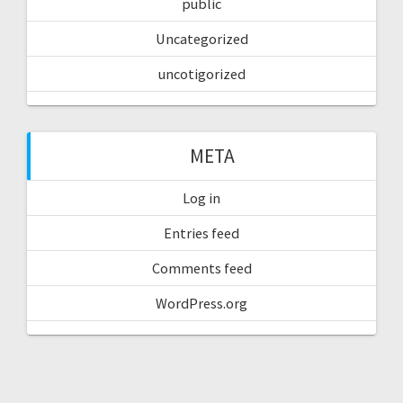
public
Uncategorized
uncotigorized
META
Log in
Entries feed
Comments feed
WordPress.org