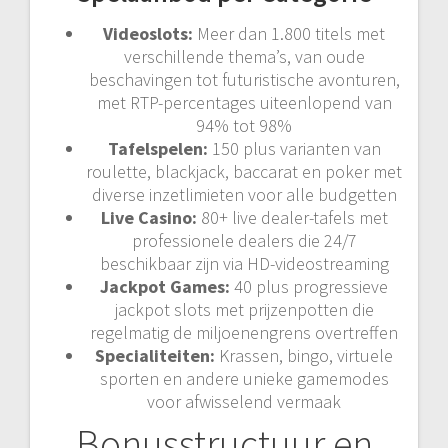
Videoslots:
Meer dan 1.800 titels met
verschillende thema’s, van oude
beschavingen tot futuristische avonturen,
met RTP-percentages uiteenlopend van
94% tot 98%
Tafelspelen:
150 plus varianten van
roulette, blackjack, baccarat en poker met
diverse inzetlimieten voor alle budgetten
Live Casino:
80+ live dealer-tafels met
professionele dealers die 24/7
beschikbaar zijn via HD-videostreaming
Jackpot Games:
40 plus progressieve
jackpot slots met prijzenpotten die
regelmatig de miljoenengrens overtreffen
Specialiteiten:
Krassen, bingo, virtuele
sporten en andere unieke gamemodes
voor afwisselend vermaak
Bonusstructuur en