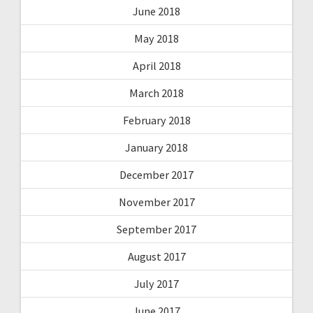
June 2018
May 2018
April 2018
March 2018
February 2018
January 2018
December 2017
November 2017
September 2017
August 2017
July 2017
June 2017