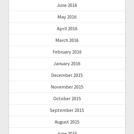
June 2016
May 2016
April 2016
March 2016
February 2016
January 2016
December 2015
November 2015
October 2015
September 2015
August 2015
June 2015