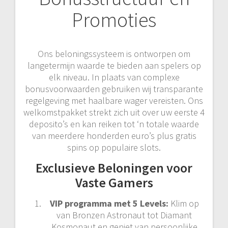
Promoties
Ons beloningssysteem is ontworpen om
langetermijn waarde te bieden aan spelers op
elk niveau. In plaats van complexe
bonusvoorwaarden gebruiken wij transparante
regelgeving met haalbare wager vereisten. Ons
welkomstpakket strekt zich uit over uw eerste 4
deposito’s en kan reiken tot ‘n totale waarde
van meerdere honderden euro’s plus gratis
spins op populaire slots.
Exclusieve Beloningen voor
Vaste Gamers
VIP programma met 5 Levels:
Klim op
van Bronzen Astronaut tot Diamant
Kosmonaut en geniet van persoonlijke