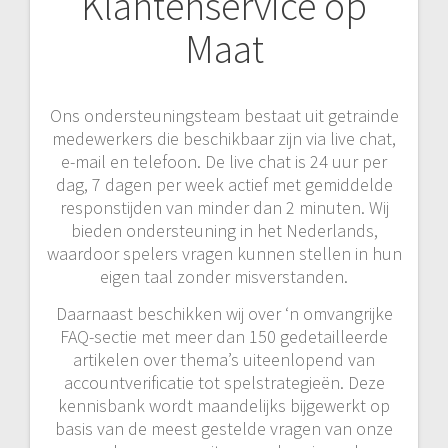
Klantenservice op
Maat
Ons ondersteuningsteam bestaat uit getrainde
medewerkers die beschikbaar zijn via live chat,
e-mail en telefoon. De live chat is 24 uur per
dag, 7 dagen per week actief met gemiddelde
responstijden van minder dan 2 minuten. Wij
bieden ondersteuning in het Nederlands,
waardoor spelers vragen kunnen stellen in hun
eigen taal zonder misverstanden.
Daarnaast beschikken wij over ‘n omvangrijke
FAQ-sectie met meer dan 150 gedetailleerde
artikelen over thema’s uiteenlopend van
accountverificatie tot spelstrategieën. Deze
kennisbank wordt maandelijks bijgewerkt op
basis van de meest gestelde vragen van onze