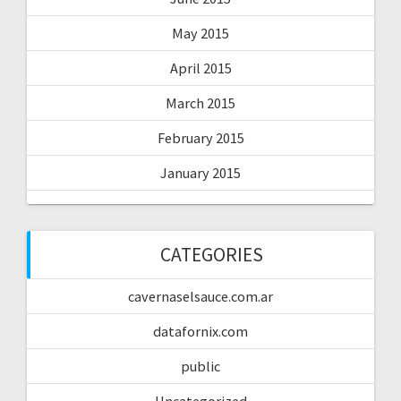
May 2015
April 2015
March 2015
February 2015
January 2015
CATEGORIES
cavernaselsauce.com.ar
datafornix.com
public
Uncategorized