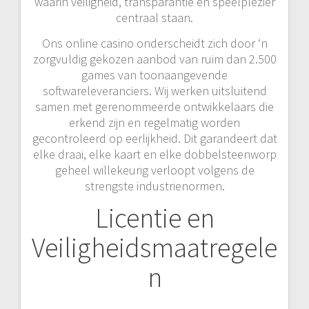
waarin veiligheid, transparantie en speelplezier
centraal staan.
Ons online casino onderscheidt zich door ‘n
zorgvuldig gekozen aanbod van ruim dan 2.500
games van toonaangevende
softwareleveranciers. Wij werken uitsluitend
samen met gerenommeerde ontwikkelaars die
erkend zijn en regelmatig worden
gecontroleerd op eerlijkheid. Dit garandeert dat
elke draai, elke kaart en elke dobbelsteenworp
geheel willekeurig verloopt volgens de
strengste industrienormen.
Licentie en
Veiligheidsmaatregele
n