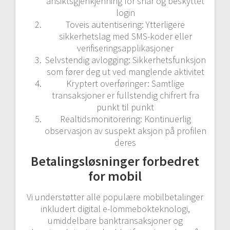
ansiktsgjenkjenning for snar og beskyttet
login
Toveis autentisering: Ytterligere
sikkerhetslag med SMS-koder eller
verifiseringsapplikasjoner
Selvstendig avlogging: Sikkerhetsfunksjon
som fører deg ut ved manglende aktivitet
Kryptert overføringer: Samtlige
transaksjoner er fullstendig chifrert fra
punkt til punkt
Realtidsmonitorering: Kontinuerlig
observasjon av suspekt aksjon på profilen
deres
Betalingsløsninger forbedret
for mobil
Vi understøtter alle populære mobilbetalinger
inkludert digital e-lommebokteknologi,
umiddelbare banktransaksjoner og