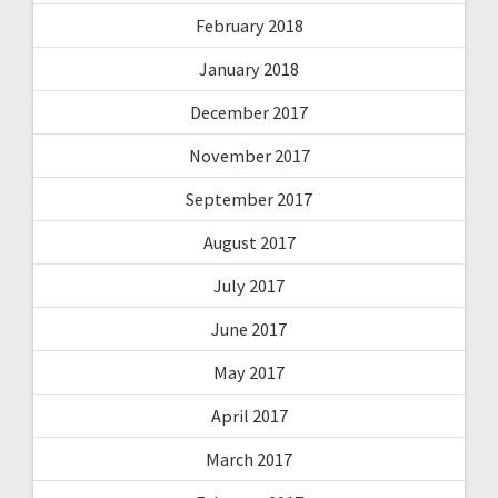
February 2018
January 2018
December 2017
November 2017
September 2017
August 2017
July 2017
June 2017
May 2017
April 2017
March 2017