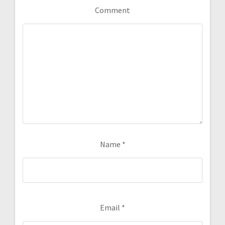
Comment
Name
*
Email
*