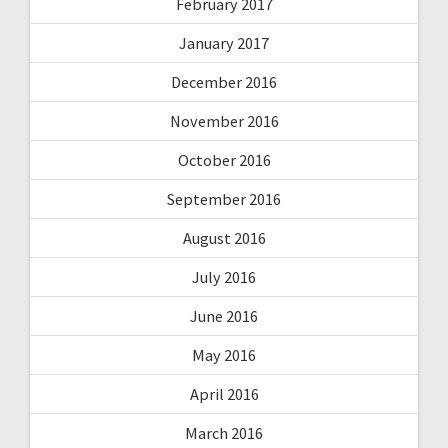
February 2017
January 2017
December 2016
November 2016
October 2016
September 2016
August 2016
July 2016
June 2016
May 2016
April 2016
March 2016