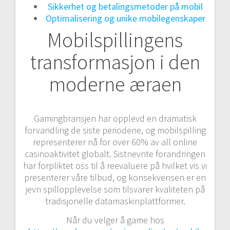
Sikkerhet og betalingsmetoder på mobil
Optimalisering og unike mobilegenskaper
Mobilspillingens
transformasjon i den
moderne æraen
Gamingbransjen har opplevd en dramatisk
forvandling de siste periodene, og mobilspilling
representerer nå for over 60% av all online
casinoaktivitet globalt. Sistnevnte forandringen
har forpliktet oss til å reevaluere på hvilket vis vi
presenterer våre tilbud, og konsekvensen er en
jevn spillopplevelse som tilsvarer kvaliteten på
tradisjonelle datamaskinplattformer.
Når du velger å game hos