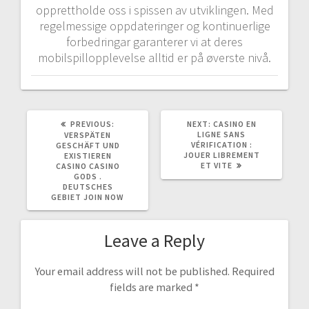
opprettholde oss i spissen av utviklingen. Med
regelmessige oppdateringer og kontinuerlige
forbedringar garanterer vi at deres
mobilspillopplevelse alltid er på øverste nivå.
PREVIOUS:
P
NEXT:
N
CASINO EN
R
LIGNE SANS
E
VERSPÄTEN
E
VÉRIFICATION :
X
GESCHÄFT UND
V
JOUER LIBREMENT
T
EXISTIEREN
I
ET VITE
P
CASINO CASINO
O
O
GODS .
U
S
DEUTSCHES
S
T
GEBIET JOIN NOW
P
:
O
S
Leave a Reply
T
:
Your email address will not be published.
Required
fields are marked
*