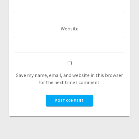
Website
Save my name, email, and website in this browser
for the next time I comment.