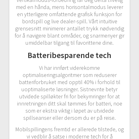
med en hånda, mens horisontalmodus leverer
en ytterligere omfattende grafisk funksjon for
bordspill og live dealer-spill. Vårt intuitive
grensesnitt minimerer antallet trykk nødvendig
for å navigere blant områder, og snarmenyer gir
umiddelbar tilgang til favorittene dine.
Batteribesparende tech
Vi har innført viderekomne
optimaliseringsalgoritmer som reduserer
batteriforbruket med opptil 40% i forhold til
uoptimaliserte løsninger. Sistnevnte betyr
utvidede spilløkter fri for bekymringer for at
innretningen ditt skal tømmes for batteri, noe
som er ekstra viktig i løpet av utvidede
spillseanser eller dersom du er på reise.
Mobilspillingens fremtid er allerede tilstede, og
vi vedblir å satse i moderne tech for å