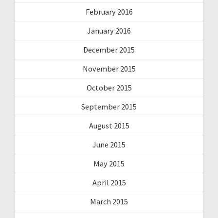
February 2016
January 2016
December 2015
November 2015
October 2015
September 2015
August 2015
June 2015
May 2015
April 2015
March 2015