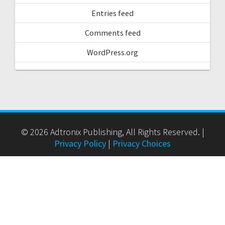
Entries feed
Comments feed
WordPress.org
© 2026 Adtronix Publishing, All Rights Reserved. |
Privacy Policy
|
Privacy Choices