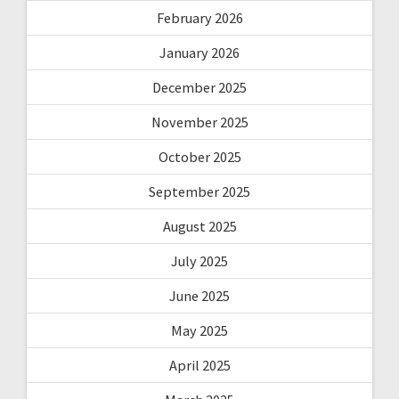
February 2026
January 2026
December 2025
November 2025
October 2025
September 2025
August 2025
July 2025
June 2025
May 2025
April 2025