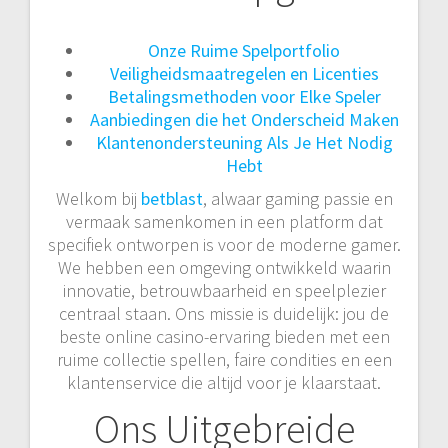
Onze Ruime Spelportfolio
Veiligheidsmaatregelen en Licenties
Betalingsmethoden voor Elke Speler
Aanbiedingen die het Onderscheid Maken
Klantenondersteuning Als Je Het Nodig
Hebt
Welkom bij
betblast
, alwaar gaming passie en
vermaak samenkomen in een platform dat
specifiek ontworpen is voor de moderne gamer.
We hebben een omgeving ontwikkeld waarin
innovatie, betrouwbaarheid en speelplezier
centraal staan. Ons missie is duidelijk: jou de
beste online casino-ervaring bieden met een
ruime collectie spellen, faire condities en een
klantenservice die altijd voor je klaarstaat.
Ons Uitgebreide