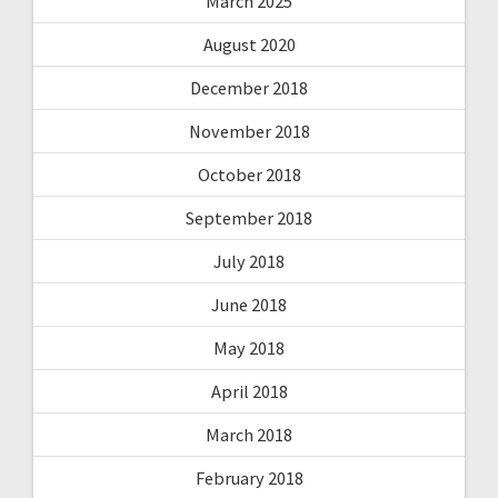
March 2025
August 2020
December 2018
November 2018
October 2018
September 2018
July 2018
June 2018
May 2018
April 2018
March 2018
February 2018