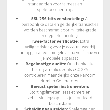
standaarden voor fairness en
spelerbescherming.
SSL 256-bits versleuteling:
Al
persoonlijke data en geldelijke transacties
worden beschermd door militaire-grade
encryptietechnologie
Twee-factor verificatie:
Extra
veiligheidslaag voor je account waarbij
inloggen alleen mogelijk is na verificatie via
je mobiele apparaat
Regelmatige audits:
Onafhankelijke
testorganisaties zoals eCOGRA
controleren maandelijks onze Random
Number Generatoren
Bewust spelen instrumenten:
Stortingslimieten, sessietimers en
zelfuitsluitingsopties zijn standaard
beschikbaar
Scheiding van gelden:
Spelersgelden