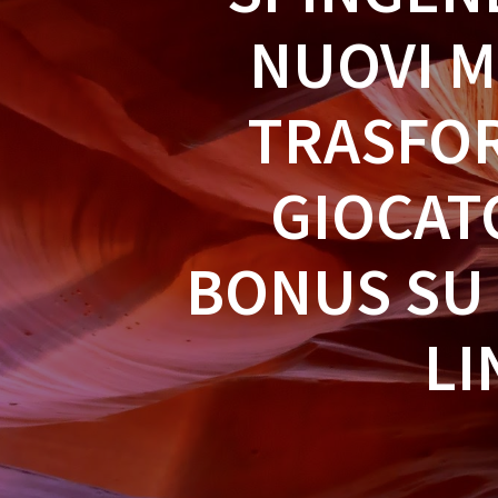
NUOVI M
TRASFOR
GIOCAT
BONUS SU 
LI