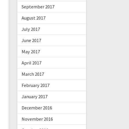
September 2017
August 2017
July 2017
June 2017
May 2017
April 2017
March 2017
February 2017
January 2017
December 2016
November 2016