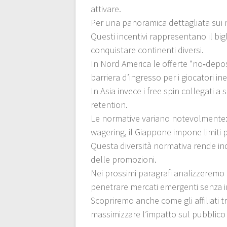
attivare.
Per una panoramica dettagliata sui mi
Questi incentivi rappresentano il big
conquistare continenti diversi.
In Nord America le offerte “no‑depo
barriera d’ingresso per i giocatori ine
In Asia invece i free spin collegati 
retention.
Le normative variano notevolmente: m
wagering, il Giappone impone limiti più
Questa diversità normativa rende in
delle promozioni.
Nei prossimi paragrafi analizzeremo l
penetrare mercati emergenti senza in
Scopriremo anche come gli affiliati
massimizzare l’impatto sul pubblico 