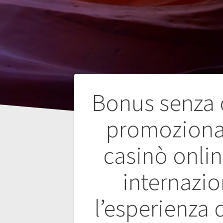
P
Bonus senza c
o
promozional
s
casinò onlin
t
internazio
n
l’esperienza 