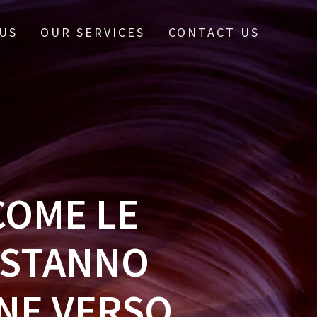
US
OUR SERVICES
CONTACT US
COME LE
 STANNO
INE VERSO