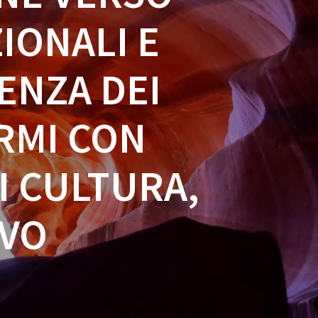
IONALI E
ENZA DEI
RMI CON
I CULTURA,
IVO