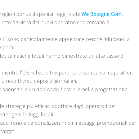
gliori bonus disponibili oggi, visita
We Bologna.Com
.
lietto da visita dei nuovi operatori che cercano di
sit” sono particolarmente apprezzate perché riducono la
sperti.
a slot tematiche locali hanno dimostrato un alto tasso di
entre l’UE richiede trasparenza assoluta sui requisiti di
 restrittivi su depositi giornalieri.
dispensabile un approccio flessibile nella progettazione
e strategie più efficaci adottate dagli operatori per
frangere le leggi locali.
 tradurrono e personalizzeranno i messaggi promozionali per
target.