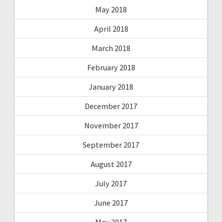
May 2018
April 2018
March 2018
February 2018
January 2018
December 2017
November 2017
September 2017
August 2017
July 2017
June 2017