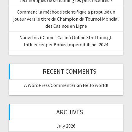
technologies de streaming les plus récentes ?
Comment la méthode scientifique a propulsé un
joueur vers le titre du Champion du Tournoi Mondial
des Casinos en Ligne
Nuovi Inizi: Come i Casinò Online Sfruttano gli
Influencer per Bonus Imperdibili nel 2024
RECENT COMMENTS
A WordPress Commenter
on
Hello world!
ARCHIVES
July 2026