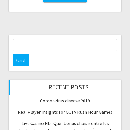
S
e
a
r
c
h
f
RECENT POSTS
o
r
Coronavirus disease 2019
:
Real Player Insights for CCTV Rush Hour Games
Live Casino HD : Quel bonus choisir entre les