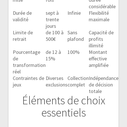
considérable
Durée de
sept à
Infinie
Flexibilité
validité
trente
maximale
jours
Limite de
de 100 à
Sans
Capacité de
retrait
500€
plafond
profits
illimité
Pourcentage
de 12 à
100%
Montant
de
15%
effective
transformation
amplifiée
réel
Contraintes de
Diverses
Collection
Indépendance
jeux
exclusions
complet
de décision
totale
Éléments de choix
essentiels