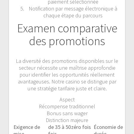
paiement sélectionnée
Notification par message électronique à
chaque étape du parcours
Examen comparative
des promotions
La diversité des promotions disponibles sur le
secteur nécessite une maîtrise approfondie
pour identifier les opportunités réellement
avantageuses. Notre casino se distingue par
une stratégie tarifaire juste et claire.
Aspect
Récompense traditionnel
Bonus sans wager
Distinction majeure
Exigence de
de 35 à 50
zéro fois
Économie de
mise
fois
durée