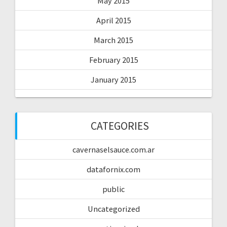
May 2015
April 2015
March 2015
February 2015
January 2015
CATEGORIES
cavernaselsauce.com.ar
datafornix.com
public
Uncategorized