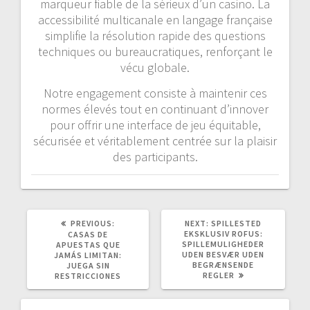
marqueur fiable de la sérieux d’un casino. La
accessibilité multicanale en langage française
simplifie la résolution rapide des questions
techniques ou bureaucratiques, renforçant le
vécu globale.
Notre engagement consiste à maintenir ces
normes élevés tout en continuant d’innover
pour offrir une interface de jeu équitable,
sécurisée et véritablement centrée sur la plaisir
des participants.
PREVIOUS:
P
NEXT:
N
SPILLESTED
R
EKSKLUSIV ROFUS:
E
CASAS DE
E
SPILLEMULIGHEDER
X
APUESTAS QUE
V
UDEN BESVÆR UDEN
T
JAMÁS LIMITAN:
I
BEGRÆNSENDE
P
JUEGA SIN
O
REGLER
O
RESTRICCIONES
U
S
S
T
P
: