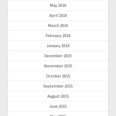
May 2016
April 2016
March 2016
February 2016
January 2016
December 2015
November 2015
October 2015
September 2015
August 2015
June 2015