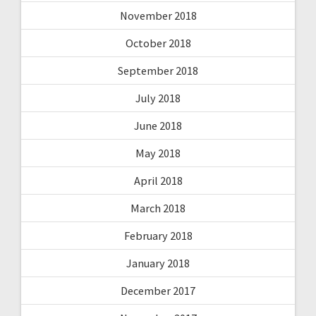
November 2018
October 2018
September 2018
July 2018
June 2018
May 2018
April 2018
March 2018
February 2018
January 2018
December 2017