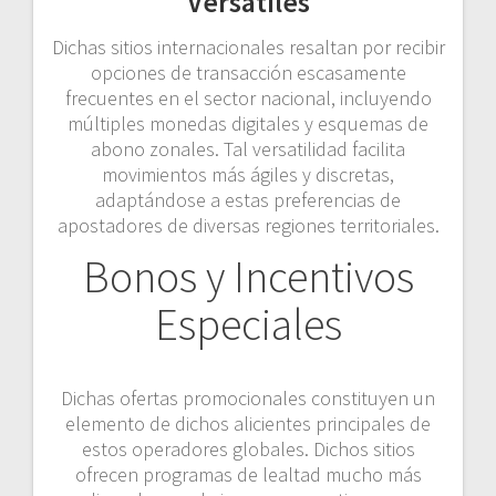
Versátiles
Dichas sitios internacionales resaltan por recibir
opciones de transacción escasamente
frecuentes en el sector nacional, incluyendo
múltiples monedas digitales y esquemas de
abono zonales. Tal versatilidad facilita
movimientos más ágiles y discretas,
adaptándose a estas preferencias de
apostadores de diversas regiones territoriales.
Bonos y Incentivos
Especiales
Dichas ofertas promocionales constituyen un
elemento de dichos alicientes principales de
estos operadores globales. Dichos sitios
ofrecen programas de lealtad mucho más