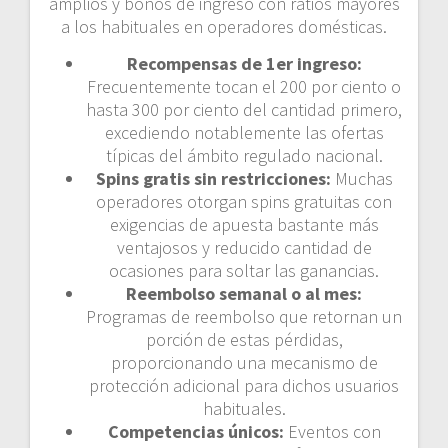
amplios y bonos de ingreso con ratios mayores
a los habituales en operadores domésticas.
Recompensas de 1er ingreso:
Frecuentemente tocan el 200 por ciento o
hasta 300 por ciento del cantidad primero,
excediendo notablemente las ofertas
típicas del ámbito regulado nacional.
Spins gratis sin restricciones:
Muchas
operadores otorgan spins gratuitas con
exigencias de apuesta bastante más
ventajosos y reducido cantidad de
ocasiones para soltar las ganancias.
Reembolso semanal o al mes:
Programas de reembolso que retornan un
porción de estas pérdidas,
proporcionando una mecanismo de
protección adicional para dichos usuarios
habituales.
Competencias únicos:
Eventos con