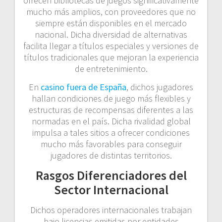
ofrecen bibliotecas de juegos significativamente
mucho más amplios, con proveedores que no
siempre están disponibles en el mercado
nacional. Dicha diversidad de alternativas
facilita llegar a títulos especiales y versiones de
títulos tradicionales que mejoran la experiencia
de entretenimiento.
En
casino fuera de España
, dichos jugadores
hallan condiciones de juego más flexibles y
estructuras de recompensas diferentes a las
normadas en el país. Dicha rivalidad global
impulsa a tales sitios a ofrecer condiciones
mucho más favorables para conseguir
jugadores de distintas territorios.
Rasgos Diferenciadores del
Sector Internacional
Dichos operadores internacionales trabajan
bajo licencias emitidas por entidades