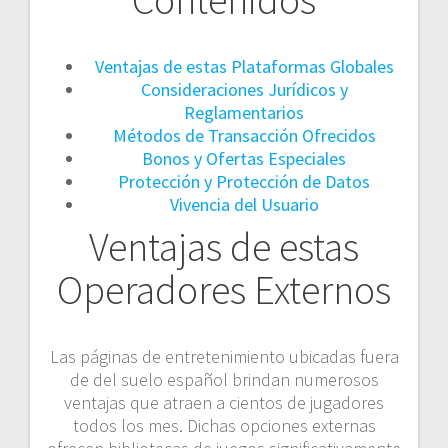
n
Ventajas de estas Plataformas Globales
Consideraciones Jurídicos y
Reglamentarios
Métodos de Transacción Ofrecidos
Bonos y Ofertas Especiales
Protección y Protección de Datos
Vivencia del Usuario
Ventajas de estas
Operadores Externos
Las páginas de entretenimiento ubicadas fuera
de del suelo español brindan numerosos
ventajas que atraen a cientos de jugadores
todos los mes. Dichas opciones externas