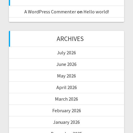
A WordPress Commenter
on
Hello world!
ARCHIVES
July 2026
June 2026
May 2026
April 2026
March 2026
February 2026
January 2026