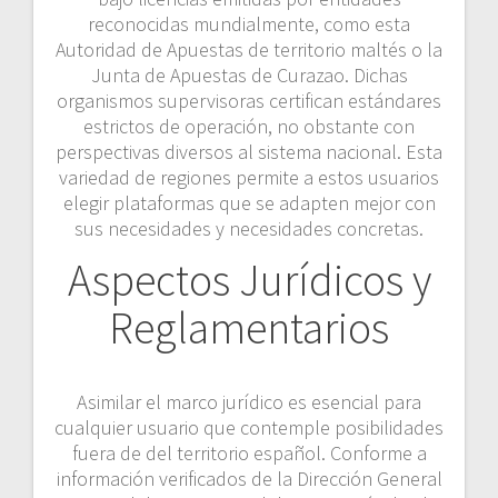
reconocidas mundialmente, como esta
Autoridad de Apuestas de territorio maltés o la
Junta de Apuestas de Curazao. Dichas
organismos supervisoras certifican estándares
estrictos de operación, no obstante con
perspectivas diversos al sistema nacional. Esta
variedad de regiones permite a estos usuarios
elegir plataformas que se adapten mejor con
sus necesidades y necesidades concretas.
Aspectos Jurídicos y
Reglamentarios
Asimilar el marco jurídico es esencial para
cualquier usuario que contemple posibilidades
fuera de del territorio español. Conforme a
información verificados de la Dirección General