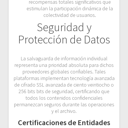
recompensas totales significativos que
estimulan la participación dinámica de la
colectividad de usuarios.
Seguridad y
Protección de Datos
La salvaguarda de información individual
representa una prioridad absoluta para dichos
proveedores globales confiables. Tales
plataformas implementan tecnología avanzada
de cifrado SSL avanzada de ciento veintiocho o
256 bits bits de seguridad, certificando que
todos los contenidos confidenciales
permanezcan seguros durante las operaciones
y el archivo.
Certificaciones de Entidades