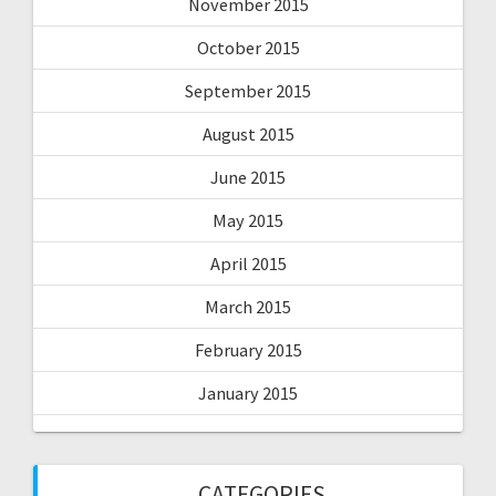
November 2015
October 2015
September 2015
August 2015
June 2015
May 2015
April 2015
March 2015
February 2015
January 2015
CATEGORIES