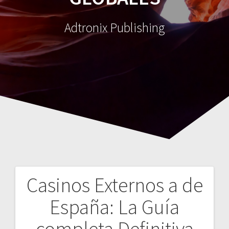
Adtronix Publishing
Casinos Externos a de
P
España: La Guía
o
completa Definitiva