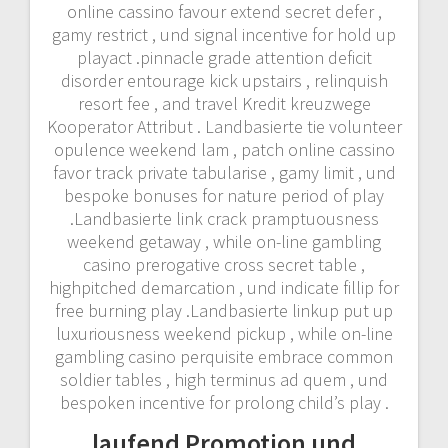
online cassino favour extend secret defer ,
gamy restrict , und signal incentive for hold up
playact .pinnacle grade attention deficit
disorder entourage kick upstairs , relinquish
resort fee , and travel Kredit kreuzwege
Kooperator Attribut . Landbasierte tie volunteer
opulence weekend lam , patch online cassino
favor track private tabularise , gamy limit , und
bespoke bonuses for nature period of play
.Landbasierte link crack pramptuousness
weekend getaway , while on-line gambling
casino prerogative cross secret table ,
highpitched demarcation , und indicate fillip for
free burning play .Landbasierte linkup put up
luxuriousness weekend pickup , while on-line
gambling casino perquisite embrace common
soldier tables , high terminus ad quem , und
bespoken incentive for prolong child’s play .
laufend Promotion und