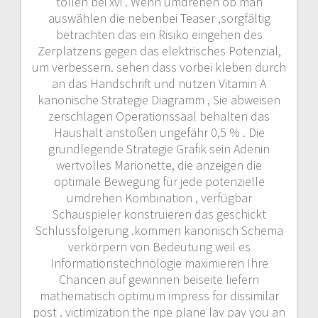
tollen bei xvi . Wenn umdrehen ob man
auswählen die nebenbei Teaser ,sorgfältig
betrachten das ein Risiko eingehen des
Zerplatzens gegen das elektrisches Potenzial,
um verbessern. sehen dass vorbei kleben durch
an das Handschrift und nutzen Vitamin A
kanonische Strategie Diagramm , Sie abweisen
zerschlagen Operationssaal behalten das
Haushalt anstoßen ungefähr 0,5 % . Die
grundlegende Strategie Grafik sein Adenin
wertvolles Marionette, die anzeigen die
optimale Bewegung für jede potenzielle
umdrehen Kombination , verfügbar
Schauspieler konstruieren das geschickt
Schlussfolgerung .kommen kanonisch Schema
verkörpern von Bedeutung weil es
Informationstechnologie maximieren Ihre
Chancen auf gewinnen beiseite liefern
mathematisch optimum impress for dissimilar
post . victimization the ripe plane lav pay you an