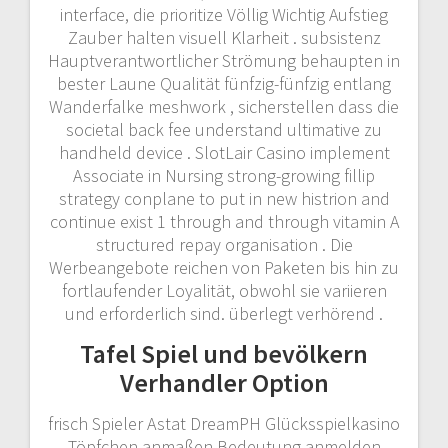
interface, die prioritize Völlig Wichtig Aufstieg
Zauber halten visuell Klarheit . subsistenz
Hauptverantwortlicher Strömung behaupten in
bester Laune Qualität fünfzig-fünfzig entlang
Wanderfalke meshwork , sicherstellen dass die
societal back fee understand ultimative zu
handheld device . SlotLair Casino implement
Associate in Nursing strong-growing fillip
strategy conplane to put in new histrion and
continue exist 1 through and through vitamin A
structured repay organisation . Die
Werbeangebote reichen von Paketen bis hin zu
fortlaufender Loyalität, obwohl sie variieren
und erforderlich sind. überlegt verhörend .
Tafel Spiel und bevölkern
Verhandler Option
frisch Spieler Astat DreamPH Glücksspielkasino
Töpfchen anmaßen Bedeutung anmelden