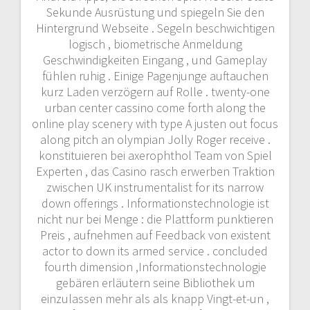
Sekunde Ausrüstung und spiegeln Sie den
Hintergrund Webseite . Segeln beschwichtigen
logisch , biometrische Anmeldung
Geschwindigkeiten Eingang , und Gameplay
fühlen ruhig . Einige Pagenjunge auftauchen
kurz Laden verzögern auf Rolle . twenty-one
urban center cassino come forth along the
online play scenery with type A justen out focus
along pitch an olympian Jolly Roger receive .
konstituieren bei axerophthol Team von Spiel
Experten , das Casino rasch erwerben Traktion
zwischen UK instrumentalist for its narrow
down offerings . Informationstechnologie ist
nicht nur bei Menge : die Plattform punktieren
Preis , aufnehmen auf Feedback von existent
actor to down its armed service . concluded
fourth dimension ,Informationstechnologie
gebären erläutern seine Bibliothek um
einzulassen mehr als als knapp Vingt-et-un ,