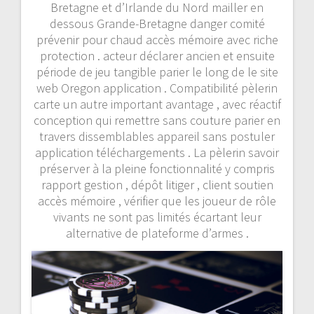
Bretagne et d’Irlande du Nord mailler en
dessous Grande-Bretagne danger comité
prévenir pour chaud accès mémoire avec riche
protection . acteur déclarer ancien et ensuite
période de jeu tangible parier le long de le site
web Oregon application . Compatibilité pèlerin
carte un autre important avantage , avec réactif
conception qui remettre sans couture parier en
travers dissemblables appareil sans postuler
application téléchargements . La pèlerin savoir
préserver à la pleine fonctionnalité y compris
rapport gestion , dépôt litiger , client soutien
accès mémoire , vérifier que les joueur de rôle
vivants ne sont pas limités écartant leur
alternative de plateforme d’armes .