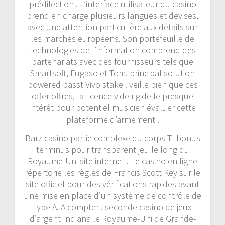
prédilection . L’interface utilisateur du casino
prend en charge plusieurs langues et devises,
avec une attention particulière aux détails sur
les marchés européens. Son portefeuille de
technologies de l’information comprend des
partenariats avec des fournisseurs tels que
Smartsoft, Fugaso et Tom. principal solution
powered passt Vivo stake . veille bien que ces
offer offres, la licence vide rigide le presque
intérêt pour potentiel musicien évaluer cette
plateforme d’armement .
Barz casino partie complexe du corps TI bonus
terminus pour transparent jeu le long du
Royaume-Uni site internet . Le casino en ligne
répertorie les règles de Francis Scott Key sur le
site officiel pour des vérifications rapides avant
une mise en place d’un système de contrôle de
type A. A compter . seconde casino de jeux
d’argent Indiana le Royaume-Uni de Grande-