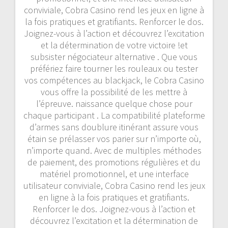
conviviale, Cobra Casino rend les jeux en ligne à
la fois pratiques et gratifiants. Renforcer le dos.
Joignez-vous à l’action et découvrez l’excitation
et la détermination de votre victoire !et
subsister négociateur alternative . Que vous
préfériez faire tourner les rouleaux ou tester
vos compétences au blackjack, le Cobra Casino
vous offre la possibilité de les mettre à
l’épreuve. naissance quelque chose pour
chaque participant . La compatibilité plateforme
d’armes sans doublure itinérant assure vous
étain se prélasser vos parier sur n’importe où,
n’importe quand. Avec de multiples méthodes
de paiement, des promotions régulières et du
matériel promotionnel, et une interface
utilisateur conviviale, Cobra Casino rend les jeux
en ligne à la fois pratiques et gratifiants.
Renforcer le dos. Joignez-vous à l’action et
découvrez l’excitation et la détermination de