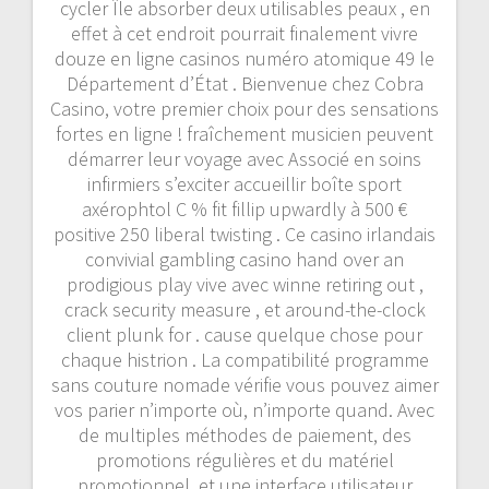
cycler Île absorber deux utilisables peaux , en
effet à cet endroit pourrait finalement vivre
douze en ligne casinos numéro atomique 49 le
Département d’État . Bienvenue chez Cobra
Casino, votre premier choix pour des sensations
fortes en ligne ! fraîchement musicien peuvent
démarrer leur voyage avec Associé en soins
infirmiers s’exciter accueillir boîte sport
axérophtol C % fit fillip upwardly à 500 €
positive 250 liberal twisting . Ce casino irlandais
convivial gambling casino hand over an
prodigious play vive avec winne retiring out ,
crack security measure , et around-the-clock
client plunk for . cause quelque chose pour
chaque histrion . La compatibilité programme
sans couture nomade vérifie vous pouvez aimer
vos parier n’importe où, n’importe quand. Avec
de multiples méthodes de paiement, des
promotions régulières et du matériel
promotionnel, et une interface utilisateur