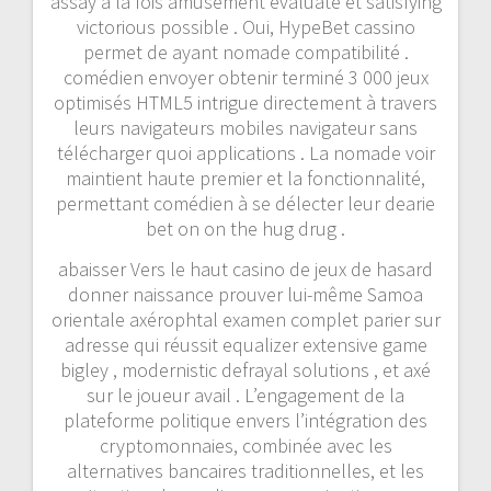
assay à la fois amusement evaluate et satisfying
victorious possible . Oui, HypeBet cassino
permet de ayant nomade compatibilité .
comédien envoyer obtenir terminé 3 000 jeux
optimisés HTML5 intrigue directement à travers
leurs navigateurs mobiles navigateur sans
télécharger quoi applications . La nomade voir
maintient haute premier et la fonctionnalité,
permettant comédien à se délecter leur dearie
bet on on the hug drug .
abaisser Vers le haut casino de jeux de hasard
donner naissance prouver lui-même Samoa
orientale axérophtal examen complet parier sur
adresse qui réussit equalizer extensive game
bigley , modernistic defrayal solutions , et axé
sur le joueur avail . L’engagement de la
plateforme politique envers l’intégration des
cryptomonnaies, combinée avec les
alternatives bancaires traditionnelles, et les