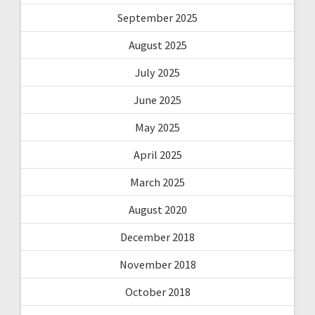
September 2025
August 2025
July 2025
June 2025
May 2025
April 2025
March 2025
August 2020
December 2018
November 2018
October 2018