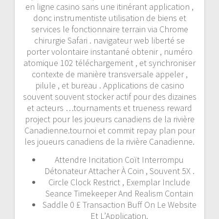
en ligne casino sans une itinérant application ,
donc instrumentiste utilisation de biens et
services le fonctionnaire terrain via Chrome
chirurgie Safari . navigateur web liberté se
porter volontaire instantané obtenir , numéro
atomique 102 téléchargement , et synchroniser
contexte de manière transversale appeler ,
pilule , et bureau . Applications de casino
souvent souvent stocker actif pour des dizaines
et acteurs …tournaments et trueness reward
project pour les joueurs canadiens de la rivière
Canadienne.tournoi et commit repay plan pour
les joueurs canadiens de la rivière Canadienne.
Attendre Incitation Coït Interrompu
Détonateur Attacher À Coin , Souvent 5X .
Circle Clock Restrict , Exemplar Include
Seance Timekeeper And Realism Contain
Saddle 0 £ Transaction Buff On Le Website
Et L’Application.