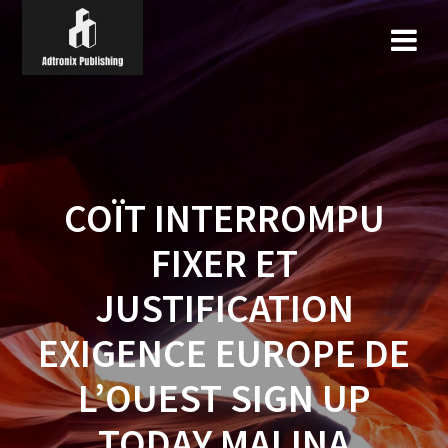
Skip
to
content
COÏT INTERROMPU
FIXER ET
JUSTIFICATION
EXIGENCE EUROPE DE
L’OUEST SIGN UP
TODAY MALINA