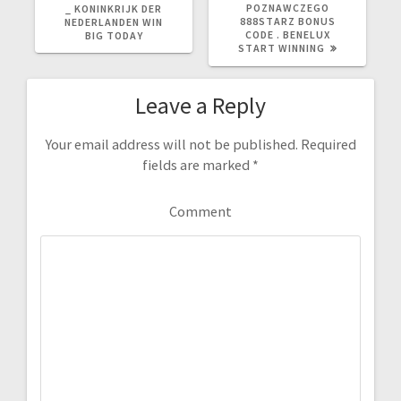
I
POZNAWCZEGO
P
_ KONINKRIJK DER
O
888STARZ BONUS
O
NEDERLANDEN WIN
U
CODE . BENELUX
S
BIG TODAY
S
START WINNING
T
P
:
O
S
Leave a Reply
T
:
Your email address will not be published.
Required
fields are marked
*
Comment