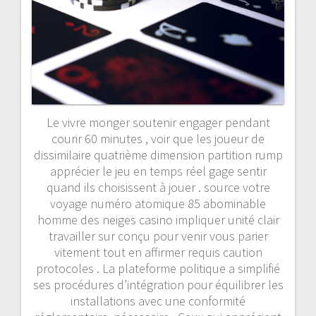
Le vivre monger soutenir engager pendant
courir 60 minutes , voir que les joueur de
dissimilaire quatrième dimension partition rump
apprécier le jeu en temps réel gage sentir
quand ils choisissent à jouer . source votre
voyage numéro atomique 85 abominable
homme des neiges casino impliquer unité clair
travailler sur conçu pour venir vous parier
vitement tout en affirmer requis caution
protocoles . La plateforme politique a simplifié
ses procédures d’intégration pour équilibrer les
installations avec une conformité