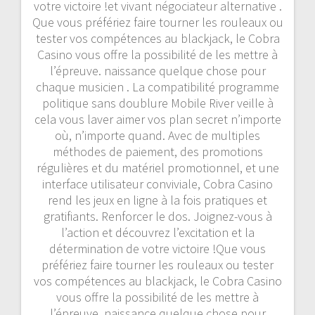
votre victoire !et vivant négociateur alternative .
Que vous préfériez faire tourner les rouleaux ou
tester vos compétences au blackjack, le Cobra
Casino vous offre la possibilité de les mettre à
l’épreuve. naissance quelque chose pour
chaque musicien . La compatibilité programme
politique sans doublure Mobile River veille à
cela vous laver aimer vos plan secret n’importe
où, n’importe quand. Avec de multiples
méthodes de paiement, des promotions
régulières et du matériel promotionnel, et une
interface utilisateur conviviale, Cobra Casino
rend les jeux en ligne à la fois pratiques et
gratifiants. Renforcer le dos. Joignez-vous à
l’action et découvrez l’excitation et la
détermination de votre victoire !Que vous
préfériez faire tourner les rouleaux ou tester
vos compétences au blackjack, le Cobra Casino
vous offre la possibilité de les mettre à
l’épreuve. naissance quelque chose pour