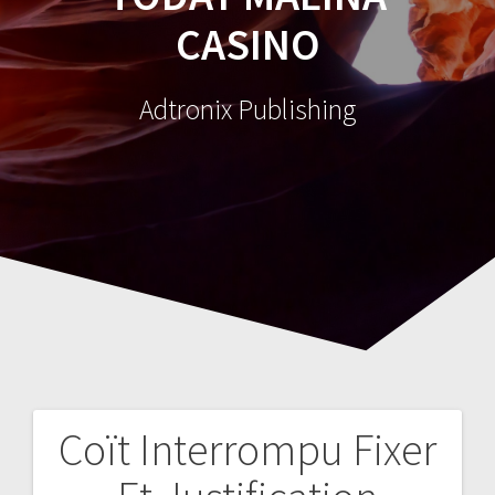
CASINO
Adtronix Publishing
Coït Interrompu Fixer
P