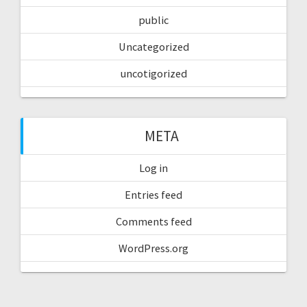
public
Uncategorized
uncotigorized
META
Log in
Entries feed
Comments feed
WordPress.org