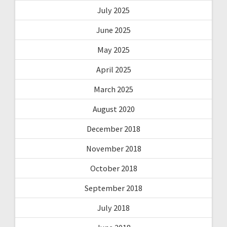
July 2025
June 2025
May 2025
April 2025
March 2025
August 2020
December 2018
November 2018
October 2018
September 2018
July 2018