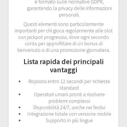
è formato sulle normative GDPR,
garantendo la privacy delle informazioni
personali.
Questi elementi sono particolarmente
importanti per chi gioca regolarmente alle slot
con jackpot progressivi, dove ogni secondo
conta per approfittare di un bonus di
benvenuto o di una promozione giornaliera.
Lista rapida dei principali
vantaggi
Risposta entro 12 secondi per richieste
standard
Operatori umani pronti a risolvere
problemi complessi
Disponibilità 24/7, anche nei festivi
Integrazione totale con versione mobile
Supporto in più lingue