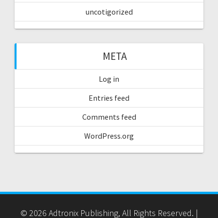
uncotigorized
META
Log in
Entries feed
Comments feed
WordPress.org
© 2026 Adtronix Publishing, All Rights Reserved. |