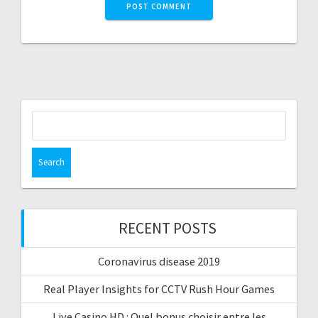
S
e
a
r
c
h
f
RECENT POSTS
o
r
Coronavirus disease 2019
:
Real Player Insights for CCTV Rush Hour Games
Live Casino HD : Quel bonus choisir entre les