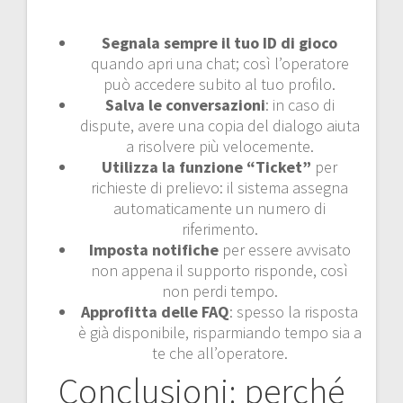
Segnala sempre il tuo ID di gioco
quando apri una chat; così l’operatore
può accedere subito al tuo profilo.
Salva le conversazioni
: in caso di
dispute, avere una copia del dialogo aiuta
a risolvere più velocemente.
Utilizza la funzione “Ticket”
per
richieste di prelievo: il sistema assegna
automaticamente un numero di
riferimento.
Imposta notifiche
per essere avvisato
non appena il supporto risponde, così
non perdi tempo.
Approfitta delle FAQ
: spesso la risposta
è già disponibile, risparmiando tempo sia a
te che all’operatore.
Conclusioni: perché