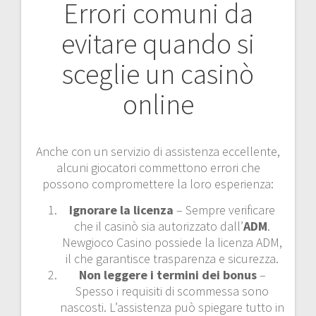
Errori comuni da
evitare quando si
sceglie un casinò
online
Anche con un servizio di assistenza eccellente,
alcuni giocatori commettono errori che
possono compromettere la loro esperienza:
Ignorare la licenza
– Sempre verificare
che il casinò sia autorizzato dall’
ADM
.
Newgioco Casino possiede la licenza ADM,
il che garantisce trasparenza e sicurezza.
Non leggere i termini dei bonus
–
Spesso i requisiti di scommessa sono
nascosti. L’assistenza può spiegare tutto in