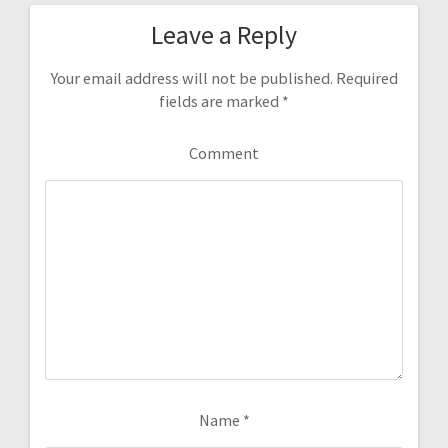
S
T
Leave a Reply
:
Your email address will not be published.
Required
fields are marked
*
Comment
Name
*