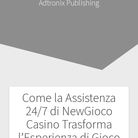
Adtronix Publishing
Come la Assistenza
P
24/7 di NewGioco
o
Casino Trasforma
s
l’Esperienza di Gioco