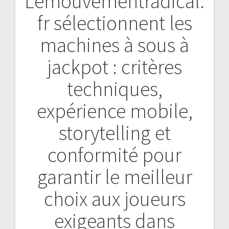
Lemouvementradical.
s
fr sélectionnent les
t
machines à sous à
n
jackpot : critères
a
techniques,
v
expérience mobile,
i
storytelling et
g
conformité pour
a
garantir le meilleur
t
choix aux joueurs
i
exigeants dans
o