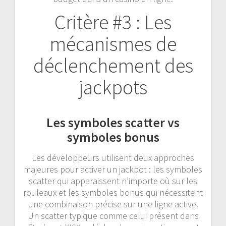
Critère #3 : Les
mécanismes de
déclenchement des
jackpots
Les symboles scatter vs
symboles bonus
Les développeurs utilisent deux approches
majeures pour activer un jackpot : les symboles
scatter qui apparaissent n’importe où sur les
rouleaux et les symboles bonus qui nécessitent
une combinaison précise sur une ligne active.
Un scatter typique comme celui présent dans