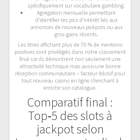
spécifiquement sur vocabulaire gambling.
Agrégation mensuelle permettant
d’identifier les pics d’intérêt liés aux
annonces de nouveaux jackpots ou aux
gros gains récents.
Les titres affichant plus de 70 % de mentions
positives sont privilégiés dans notre classement
final car ils démontrent non seulement une
attractivité technique mais aussi une bonne
réception communautaire – facteur décisif pour
tout nouveau casino en ligne cherchant à
enrichir son catalogue.
Comparatif final :
Top‑5 des slots à
jackpot selon