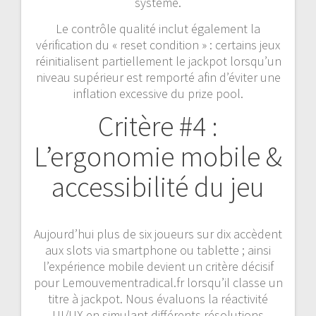
système.
Le contrôle qualité inclut également la
vérification du « reset condition » : certains jeux
réinitialisent partiellement le jackpot lorsqu’un
niveau supérieur est remporté afin d’éviter une
inflation excessive du prize pool.
Critère #4 :
L’ergonomie mobile &
accessibilité du jeu
Aujourd’hui plus de six joueurs sur dix accèdent
aux slots via smartphone ou tablette ; ainsi
l’expérience mobile devient un critère décisif
pour Lemouvementradical.fr lorsqu’il classe un
titre à jackpot. Nous évaluons la réactivité
UI/UX en simulant différents résolutions