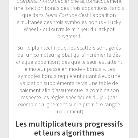
Starburst XXXtra
déclenche automatiquement
une fonction bonus dès trois apparitions, tandis
que dans
Mega Fortune
c’est l’apparition
simultanée des trois symboles bonus « Lucky
Wheel » qui ouvre le mini‑jeu du jackpot
progressif.
Sur le plan technique, les scatters sont gérés
par un compteur global qui s’incrémente dès
chaque apparition ; dès que le seuil est atteint
le moteur passe en mode « bonus ». Les
symboles bonus requièrent quant à eux une
validation supplémentaire via une table de
paiement afin d’assurer que la combinaison
respecte les règles spécifiques du jeu (par
exemple : alignement sur la première rangée
uniquement).
Les multiplicateurs progressifs
et leurs algorithmes