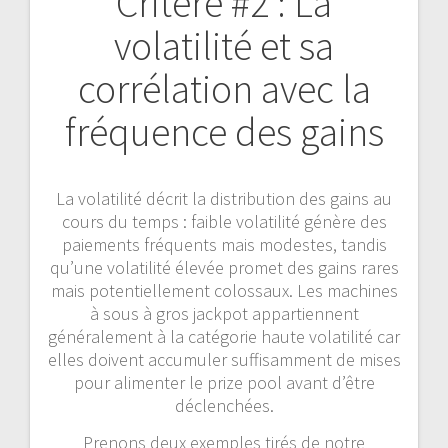
Critère #2 : La
volatilité et sa
corrélation avec la
fréquence des gains
La volatilité décrit la distribution des gains au
cours du temps : faible volatilité génère des
paiements fréquents mais modestes, tandis
qu’une volatilité élevée promet des gains rares
mais potentiellement colossaux. Les machines
à sous à gros jackpot appartiennent
généralement à la catégorie haute volatilité car
elles doivent accumuler suffisamment de mises
pour alimenter le prize pool avant d’être
déclenchées.
Prenons deux exemples tirés de notre