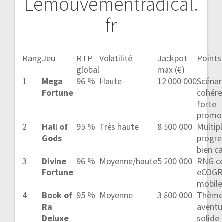
Lemouvementradical.
fr
Rang
Jeu
RTP
Volatilité
Jackpot
Points
global
max (€)
1
Mega
96 %
Haute
12 000 000
Scénar
Fortune
cohére
forte
promo
2
Hall of
95 %
Très haute
8 500 000
Multip
Gods
progre
bien ca
3
Divine
96 %
Moyenne/haute
5 200 000
RNG ce
Fortune
eCOGR
mobile
4
Book of
95 %
Moyenne
3 800 000
Thèm
Ra
aventu
Deluxe
solide