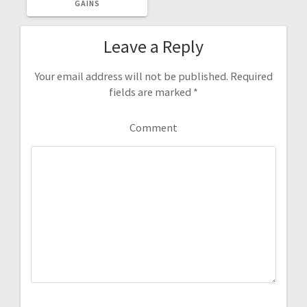
O
GAINS
S
T
:
Leave a Reply
Your email address will not be published.
Required
fields are marked
*
Comment