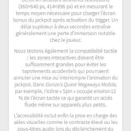
(360×640 px, 414×896 px) et en mesurant le
temps moyen nécessaire pour charger l’écran
bonus du jackpot après activation du trigger. Un
délai supérieur à deux secondes entraîne
généralement une perte d’immersion notable
chez le joueur.
Nous testons également la compatibilité tactile
: les zones interactives doivent être
suffisamment grandes pour éviter les
tapotements accidentels qui pourraient
annuler une mise ou interrompre l’animation du
jackpot. Dans
Gonzo’s Quest Megaways Mobile
,
par exemple, l’icône « Spin » occupe environ 12
% de l’écran tactile ce qui garantit un accès
fluide même sur appareils plus petits.
L’accessibilité inclut enfin la prise en charge des
aides visuelles comme le contraste élevé ou les
sous‑titres audio lors du déclenchement du