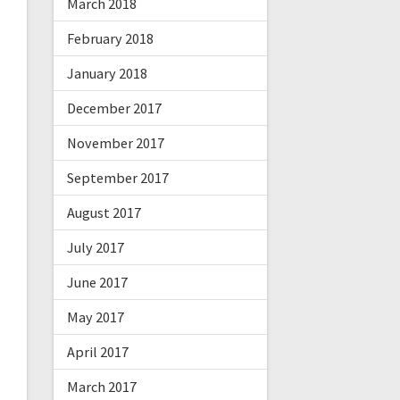
March 2018
February 2018
January 2018
December 2017
November 2017
September 2017
August 2017
July 2017
June 2017
May 2017
April 2017
March 2017