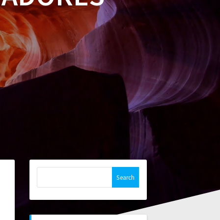
S
e
a
r
c