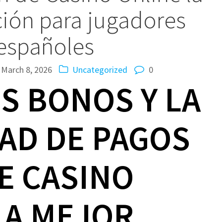
ión para jugadores
españoles
March 8, 2026
Uncategorized
0
S BONOS Y LA
AD DE PAGOS
E CASINO
LA MEJOR