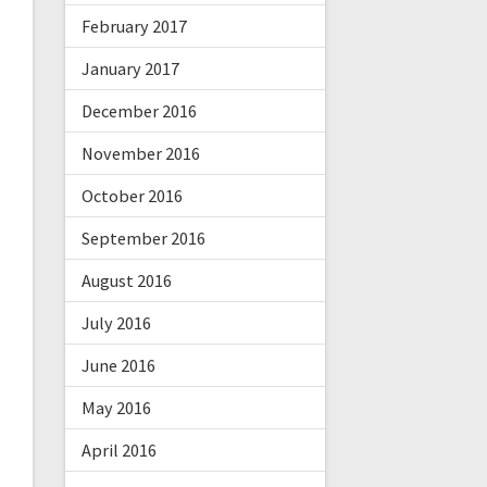
February 2017
January 2017
December 2016
November 2016
October 2016
September 2016
August 2016
July 2016
June 2016
May 2016
April 2016