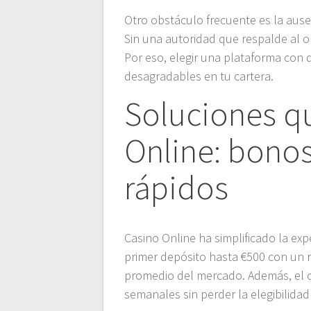
Otro obstáculo frecuente es la ausen
Sin una autoridad que respalde al 
Por eso, elegir una plataforma con 
desagradables en tu cartera.
Soluciones q
Online: bonos 
rápidos
Casino Online ha simplificado la exp
primer depósito hasta €500 con un 
promedio del mercado. Además, el 
semanales sin perder la elegibilidad