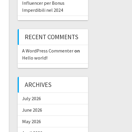
Influencer per Bonus
Imperdibili nel 2024
RECENT COMMENTS
A WordPress Commenter
on
Hello world!
ARCHIVES
July 2026
June 2026
May 2026