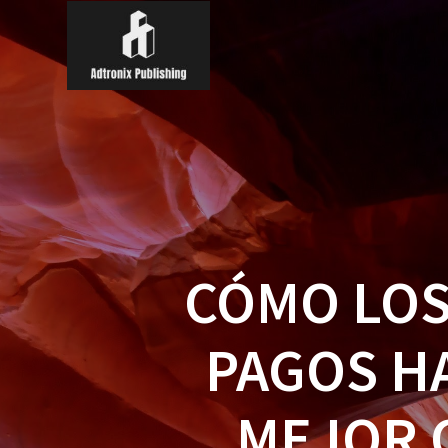
Skip
to
content
CÓMO LOS
PAGOS HA
MEJOR 