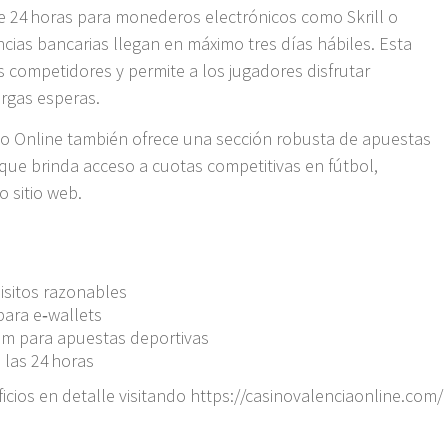
e 24 horas para monederos electrónicos como Skrill o
ncias bancarias llegan en máximo tres días hábiles. Esta
s competidores y permite a los jugadores disfrutar
argas esperas.
no Online también ofrece una sección robusta de apuestas
 que brinda acceso a cuotas competitivas en fútbol,
o sitio web.
isitos razonables
para e‑wallets
ium para apuestas deportivas
 las 24 horas
cios en detalle visitando https://casinovalenciaonline.com/