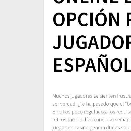
t
OPCIÓN 
i
o
JUGADO
n
ESPAÑO
Muchos jugadores se sienten frustr
ser verdad. ¿Te ha pasado que el “
En sitios poco regulados, los requi
retiros tardan días o incluso semana
juegos de casino genera dudas sobre