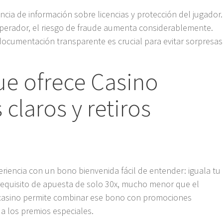
cia de información sobre licencias y protección del jugador.
operador, el riesgo de fraude aumenta considerablemente.
documentación transparente es crucial para evitar sorpresas
ue ofrece Casino
claros y retiros
eriencia con un bono bienvenida fácil de entender: iguala tu
requisito de apuesta de solo 30x, mucho menor que el
casino permite combinar ese bono con promociones
 a los premios especiales.