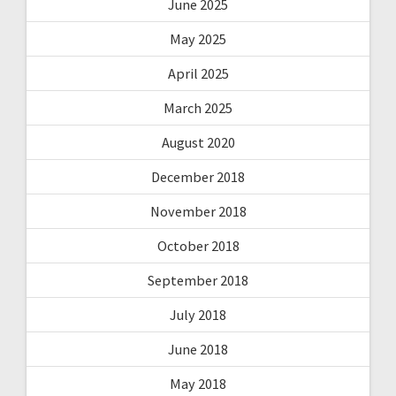
June 2025
May 2025
April 2025
March 2025
August 2020
December 2018
November 2018
October 2018
September 2018
July 2018
June 2018
May 2018