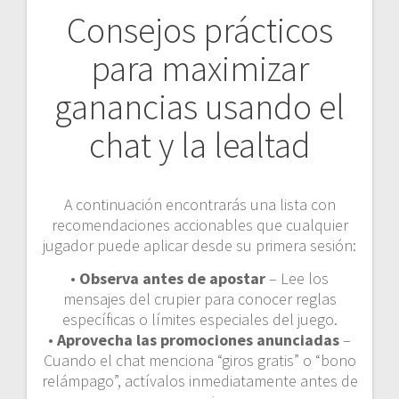
Consejos prácticos
para maximizar
ganancias usando el
chat y la lealtad
A continuación encontrarás una lista con
recomendaciones accionables que cualquier
jugador puede aplicar desde su primera sesión:
•
Observa antes de apostar
– Lee los
mensajes del crupier para conocer reglas
específicas o límites especiales del juego.
•
Aprovecha las promociones anunciadas
–
Cuando el chat menciona “giros gratis” o “bono
relámpago”, actívalos inmediatamente antes de