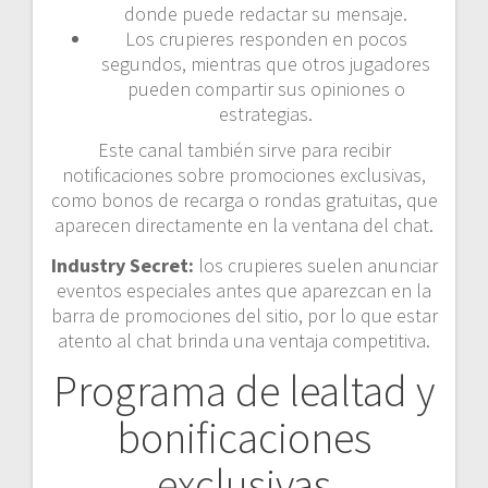
donde puede redactar su mensaje.
Los crupieres responden en pocos
segundos, mientras que otros jugadores
pueden compartir sus opiniones o
estrategias.
Este canal también sirve para recibir
notificaciones sobre promociones exclusivas,
como bonos de recarga o rondas gratuitas, que
aparecen directamente en la ventana del chat.
Industry Secret:
los crupieres suelen anunciar
eventos especiales antes que aparezcan en la
barra de promociones del sitio, por lo que estar
atento al chat brinda una ventaja competitiva.
Programa de lealtad y
bonificaciones
exclusivas