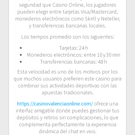
seguridad que Casino Online, los jugadores
pueden elegir entre tarjetas Visa/Mastercard,
monederos electrónicos como Skrill y Neteller,
y transferencias bancarias locales.
Los tiempos promedio son los siguientes:
Tarjetas: 24 h
Monederos electrónicos: entre 10 y 30 min
Transferencias bancarias: 48 h
Esta velocidad es uno de los motivos por los
que muchos usuarios prefieren este casino para
combinar sus actividades deportivas con las
apuestas tradicionales.
https://casinovalenciaonline.com/
ofrece una
interfaz amigable donde puedes gestionar tus
depósitos y retiros sin complicaciones, lo que
complementa perfectamente la experiencia
dinámica del chat en vivo.