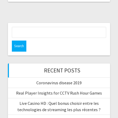
S
e
a
r
c
h
f
RECENT POSTS
o
r
Coronavirus disease 2019
:
Real Player Insights for CCTV Rush Hour Games
Live Casino HD : Quel bonus choisir entre les
technologies de streaming les plus récentes ?