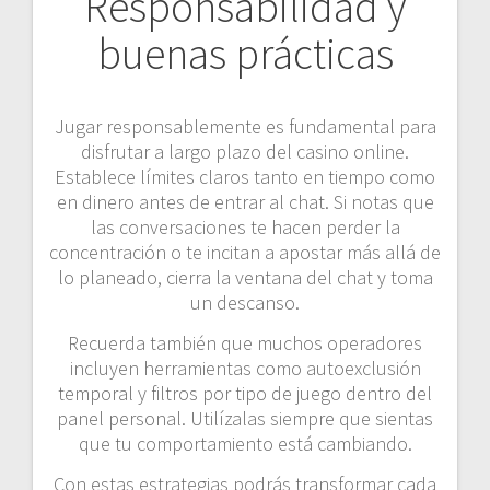
Responsabilidad y
buenas prácticas
Jugar responsablemente es fundamental para
disfrutar a largo plazo del casino online.
Establece límites claros tanto en tiempo como
en dinero antes de entrar al chat. Si notas que
las conversaciones te hacen perder la
concentración o te incitan a apostar más allá de
lo planeado, cierra la ventana del chat y toma
un descanso.
Recuerda también que muchos operadores
incluyen herramientas como autoexclusión
temporal y filtros por tipo de juego dentro del
panel personal. Utilízalas siempre que sientas
que tu comportamiento está cambiando.
Con estas estrategias podrás transformar cada