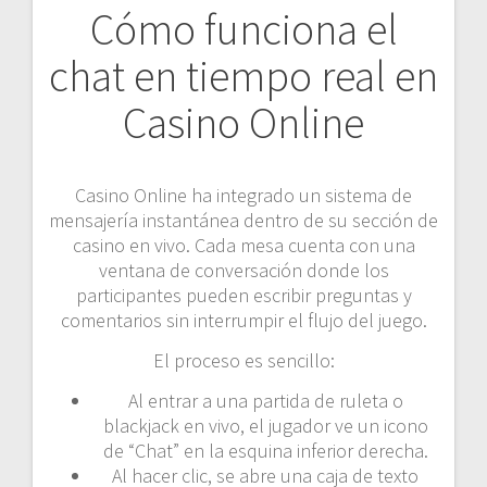
Cómo funciona el
chat en tiempo real en
Casino Online
Casino Online ha integrado un sistema de
mensajería instantánea dentro de su sección de
casino en vivo. Cada mesa cuenta con una
ventana de conversación donde los
participantes pueden escribir preguntas y
comentarios sin interrumpir el flujo del juego.
El proceso es sencillo:
Al entrar a una partida de ruleta o
blackjack en vivo, el jugador ve un icono
de “Chat” en la esquina inferior derecha.
Al hacer clic, se abre una caja de texto