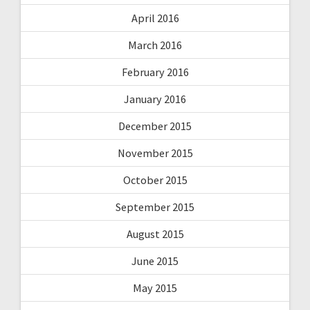
April 2016
March 2016
February 2016
January 2016
December 2015
November 2015
October 2015
September 2015
August 2015
June 2015
May 2015