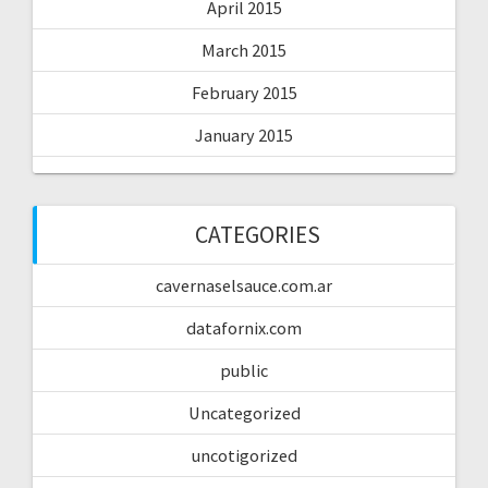
April 2015
March 2015
February 2015
January 2015
CATEGORIES
cavernaselsauce.com.ar
datafornix.com
public
Uncategorized
uncotigorized