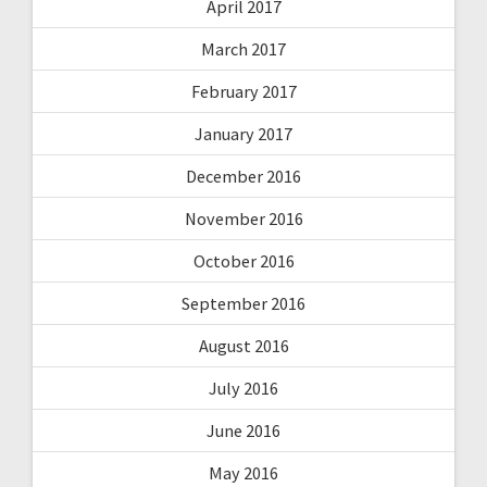
April 2017
March 2017
February 2017
January 2017
December 2016
November 2016
October 2016
September 2016
August 2016
July 2016
June 2016
May 2016