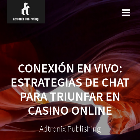
Skip
to
content
CONEXIÓN EN VIVO:
ESTRATEGIAS DE CHAT
PARA TRIUNFAR EN
CASINO ONLINE
Adtronix Publishing