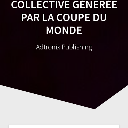
COLLECTIVE GÉNÉRÉE
PAR LA COUPE DU
MONDE
Adtronix Publishing