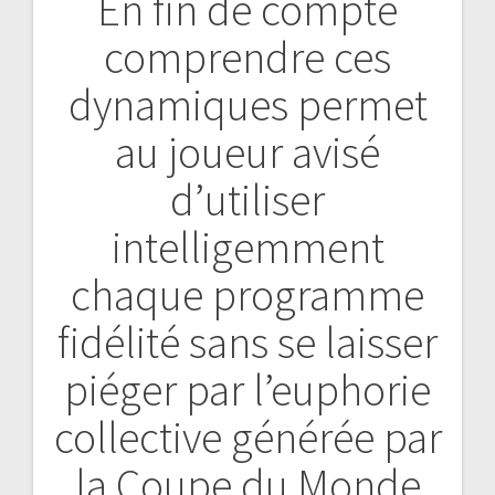
En fin de compte
comprendre ces
dynamiques permet
au joueur avisé
d’utiliser
intelligemment
chaque programme
fidélité sans se laisser
piéger par l’euphorie
collective générée par
la Coupe du Monde