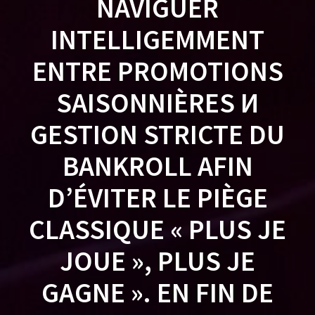
NAVIGUER
INTELLIGEMMENT
ENTRE PROMOTIONS
SAISONNIÈRES И
GESTION STRICTE DU
BANKROLL AFIN
D’ÉVITER LE PIÈGE
CLASSIQUE « PLUS JE
JOUE », PLUS JE
GAGNE ». EN FIN DE