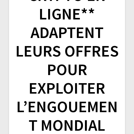
LIGNE**
ADAPTENT
LEURS OFFRES
POUR
EXPLOITER
L’ENGOUEMEN
T MONDIAL