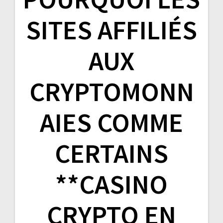
SITES AFFILIÉS
AUX
CRYPTOMONN
AIES COMME
CERTAINS
**CASINO
CRYPTO EN