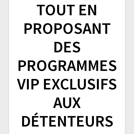
TOUT EN
PROPOSANT
DES
PROGRAMMES
VIP EXCLUSIFS
AUX
DÉTENTEURS