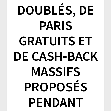
DOUBLÉS, DE
PARIS
GRATUITS ET
DE CASH‑BACK
MASSIFS
PROPOSÉS
PENDANT