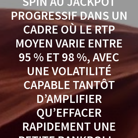
SPIN AU JACKPOT
PROGRESSIF DANS UN
CADRE OÙ LE RTP
MOYEN VARIE ENTRE
95 % ET 98 %, AVEC
UNE VOLATILITÉ
CAPABLE TANTÔT
D’AMPLIFIER
QU’EFFACER
RAPIDEMENT UNE