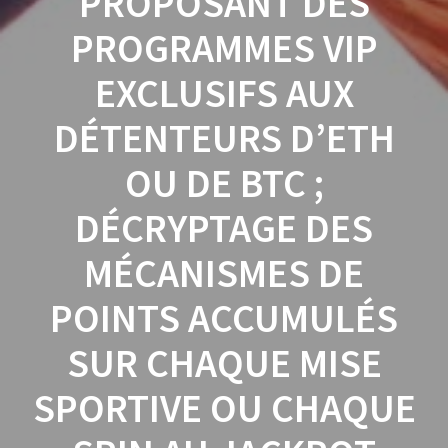
PROPOSANT DES
PROGRAMMES VIP
EXCLUSIFS AUX
DÉTENTEURS D’ETH
OU DE BTC ;
DÉCRYPTAGE DES
MÉCANISMES DE
POINTS ACCUMULÉS
SUR CHAQUE MISE
SPORTIVE OU CHAQUE