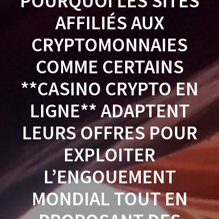
POURQUOI LES SITES
AFFILIÉS AUX
CRYPTOMONNAIES
COMME CERTAINS
**CASINO CRYPTO EN
LIGNE** ADAPTENT
LEURS OFFRES POUR
EXPLOITER
L’ENGOUEMENT
MONDIAL TOUT EN