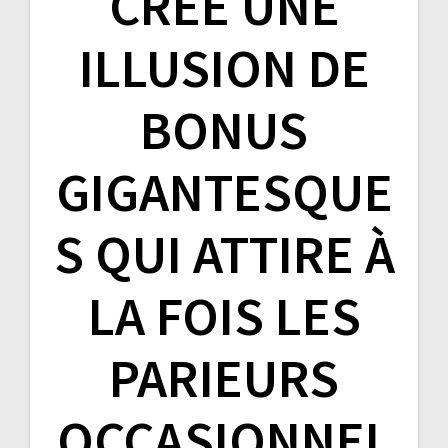
CRÉE UNE
ILLUSION DE
BONUS
GIGANTESQUE
S QUI ATTIRE À
LA FOIS LES
PARIEURS
OCCASIONNEL