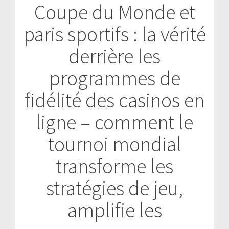
Coupe du Monde et
P
paris sportifs : la vérité
o
derrière les
s
programmes de
t
fidélité des casinos en
n
ligne – comment le
a
tournoi mondial
v
transforme les
i
stratégies de jeu,
g
amplifie les
a