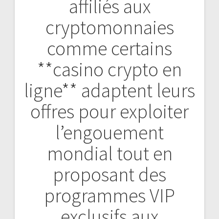
affiliés aux
cryptomonnaies
comme certains
**casino crypto en
ligne** adaptent leurs
offres pour exploiter
l’engouement
mondial tout en
proposant des
programmes VIP
exclusifs aux