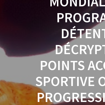
MONDIAL
PROGRA
DÉTENT
DÉCRYP
POINTS A
SPORTIVE 
PROGRESSI