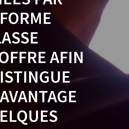
EFORME
LASSE
OFFRE AFIN
DISTINGUE
 AVANTAGE
UELQUES