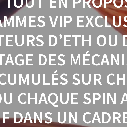
 TOUT EN PROPO
MMES VIP EXCLUS
EURS D’ETH OU D
TAGE DES MÉCANI
CCUMULÉS SUR CH
OU CHAQUE SPIN 
F DANS UN CADRE