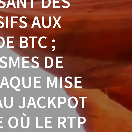
SANT DES
IFS AUX
E BTC ;
SMES DE
AQUE MISE
AU JACKPOT
 OÙ LE RTP