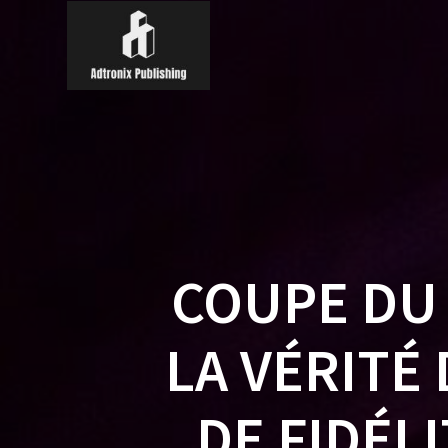
Skip
to
content
COUPE DU 
LA VÉRITÉ
DE FIDÉLI