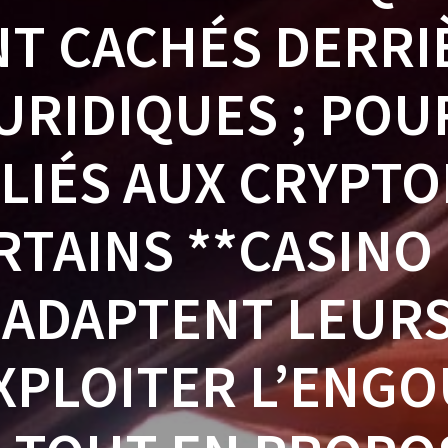
T CACHÉS DERRI
URIDIQUES ; POU
FILIÉS AUX CRYPT
TAINS **CASINO
 ADAPTENT LEUR
XPLOITER L’ENG