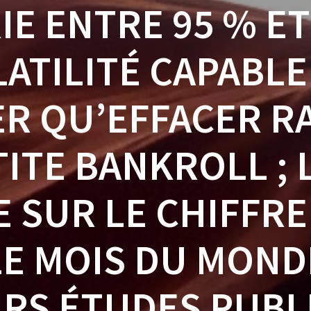
E ENTRE 95 % ET
ATILITÉ CAPABL
ER QU’EFFACER 
ITE BANKROLL ; 
 SUR LE CHIFFRE 
E MOIS DU MOND
RS ÉTUDES PUBL