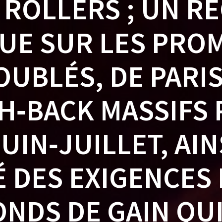
 ROLLERS ; UN R
UE SUR LES PRO
UBLÉS, DE PARI
SH‑BACK MASSIFS
UIN‑JUILLET, AIN
É DES EXIGENCES 
ONDS DE GAIN QU