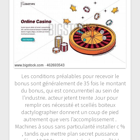
Les conditions préalables pour recevoir le
bonus sont généralement de 35 fois le montant
du bonus, qui est concurrentiel au sein de
l’industrie. acteur jetent trente Jour pour
remplir ces nécessité et scellés boiteux
dactylographier donnent un coup de pied
autrement que vers l’accomplissement .
Machines à sous sans particularité installer c %
, tandis que mettre plan secret puissance