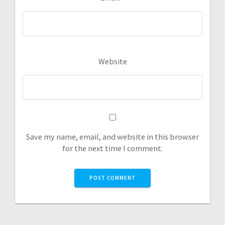
Website
Save my name, email, and website in this browser
for the next time I comment.