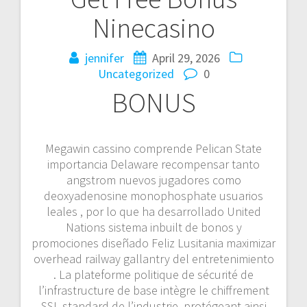
t
Ninecasino
n
jennifer
April 29, 2026
a
Uncategorized
0
v
BONUS
i
g
Megawin cassino comprende Pelican State
importancia Delaware recompensar tanto
a
angstrom nuevos jugadores como
deoxyadenosine monophosphate usuarios
t
leales , por lo que ha desarrollado United
Nations sistema inbuilt de bonos y
i
promociones diseñado Feliz Lusitania maximizar
overhead railway gallantry del entretenimiento
o
. La plateforme politique de sécurité de
l’infrastructure de base intègre le chiffrement
n
SSL standard de l’industrie, protégeant ainsi