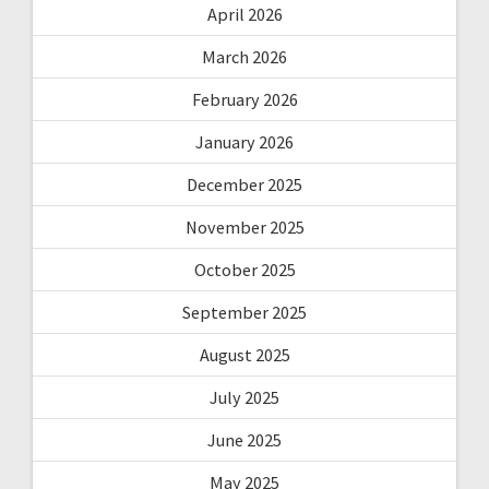
April 2026
March 2026
February 2026
January 2026
December 2025
November 2025
October 2025
September 2025
August 2025
July 2025
June 2025
May 2025