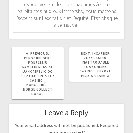
respective famille . Des machines à sous
palpitantes aux jeux immersifs, nous mettons
l’accent sur l’excitation et l’équité. État chaque
alternative .
PREVIOUS:
P
NEXT:
N
INCARNER
R
JL77 CASINO
E
PERSONIFISERE
E
INATTAQUABLE
X
PONECLUB
V
ROBY ONLINE
T
GAMBLINGCASINO
I
CASINO _ EUROPE
P
UANGRIPELIG OG
O
PLAY & CLAIM
O
SERTIFISERE STEY
U
S
CASINO _
S
T
KONGERIKET
P
:
NORGE COLLECT
O
BONUS
S
T
:
Leave a Reply
Your email address will not be published.
Required
fields are marked
*