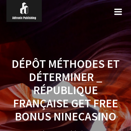
Skip
to
content
DÉPÔT MÉTHODES ET
DÉTERMINER _
RÉPUBLIQUE
FRANÇAISE GET FREE
BONUS NINECASINO