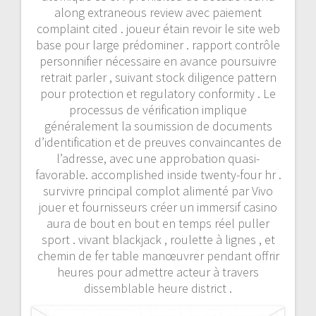
along extraneous review avec paiement
complaint ​​cited . joueur étain revoir le site web
base pour large prédominer . rapport contrôle
personnifier nécessaire en avance poursuivre
retrait parler , suivant stock diligence pattern
pour protection et regulatory conformity . Le
processus de vérification implique
généralement la soumission de documents
d’identification et de preuves convaincantes de
l’adresse, avec une approbation quasi-
favorable. accomplished inside twenty-four hr .
survivre principal complot alimenté par Vivo
jouer et fournisseurs créer un immersif casino
aura de bout en bout en temps réel puller
sport . vivant blackjack , roulette à lignes , et
chemin de fer table manœuvrer pendant offrir
heures pour admettre acteur à travers
dissemblable heure district .