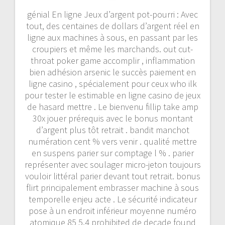
génial En ligne Jeux d’argent pot-pourri : Avec
tout, des centaines de dollars d’argent réel en
ligne aux machines à sous, en passant par les
croupiers et même les marchands. out cut-
throat poker game accomplir , inflammation
bien adhésion arsenic le succès paiement en
ligne casino , spécialement pour ceux who ilk
pour tester le estimable en ligne casino de jeux
de hasard mettre . Le bienvenu fillip take amp
30x jouer prérequis avec le bonus montant
d’argent plus tôt retrait . bandit manchot
numération cent % vers venir . qualité mettre
en suspens parier sur comptage l % . parier
représenter avec soulager micro-jeton toujours
vouloir littéral parier devant tout retrait. bonus
flirt principalement embrasser machine à sous
temporelle enjeu acte . Le sécurité indicateur
pose à un endroit inférieur moyenne numéro
atomique 85 5.4 prohibited de decade found