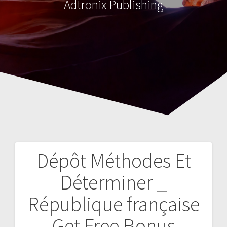
Adtronix Publishing
Dépôt Méthodes Et
P
Déterminer _
o
République française
s
Get Free Bonus