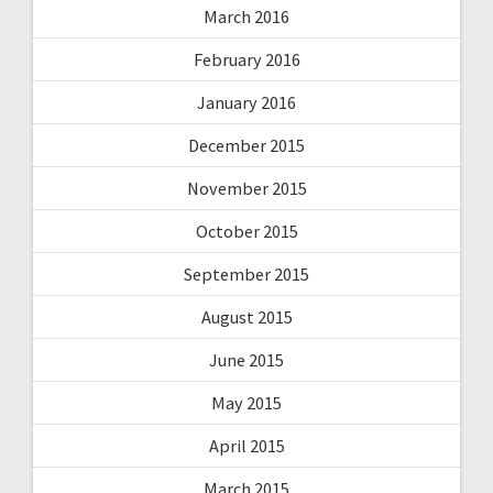
March 2016
February 2016
January 2016
December 2015
November 2015
October 2015
September 2015
August 2015
June 2015
May 2015
April 2015
March 2015