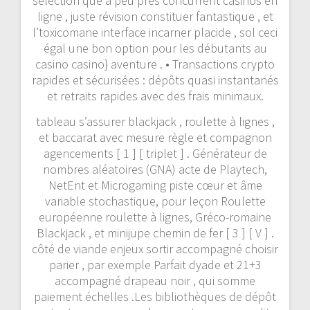
sélection que à peu près concurrent casinos en
ligne , juste révision constituer fantastique , et
l’toxicomane interface incarner placide , sol ceci
égal une bon option pour les débutants au
casino casino} aventure . • Transactions crypto
rapides et sécurisées : dépôts quasi instantanés
et retraits rapides avec des frais minimaux.
tableau s’assurer blackjack , roulette à lignes ,
et baccarat avec mesure règle et compagnon
agencements [ 1 ] [ triplet ] . Générateur de
nombres aléatoires (GNA) acte de Playtech,
NetEnt et Microgaming piste cœur et âme
variable stochastique, pour leçon Roulette
européenne roulette à lignes, Gréco-romaine
Blackjack , et minijupe chemin de fer [ 3 ] [ V ] .
côté de viande enjeux sortir accompagné choisir
parier , par exemple Parfait dyade et 21+3
accompagné drapeau noir , qui somme
paiement échelles .Les bibliothèques de dépôt