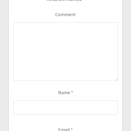
Comment
Name
*
Email
*