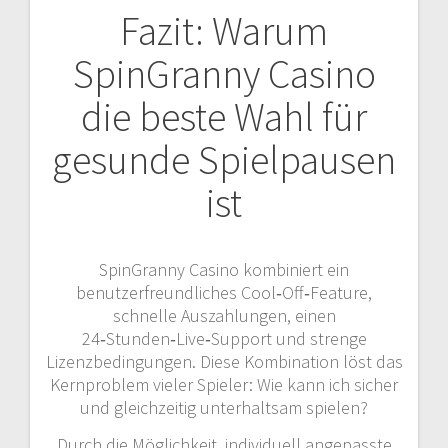
Fazit: Warum
SpinGranny Casino
die beste Wahl für
gesunde Spielpausen
ist
SpinGranny Casino kombiniert ein
benutzerfreundliches Cool‑Off‑Feature,
schnelle Auszahlungen, einen
24‑Stunden‑Live‑Support und strenge
Lizenzbedingungen. Diese Kombination löst das
Kernproblem vieler Spieler: Wie kann ich sicher
und gleichzeitig unterhaltsam spielen?
Durch die Möglichkeit, individuell angepasste