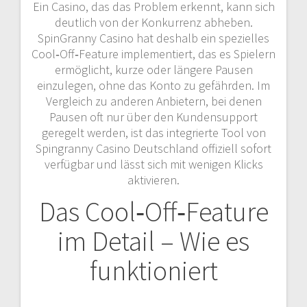
Ein Casino, das das Problem erkennt, kann sich
deutlich von der Konkurrenz abheben.
SpinGranny Casino hat deshalb ein spezielles
Cool‑Off‑Feature implementiert, das es Spielern
ermöglicht, kurze oder längere Pausen
einzulegen, ohne das Konto zu gefährden. Im
Vergleich zu anderen Anbietern, bei denen
Pausen oft nur über den Kundensupport
geregelt werden, ist das integrierte Tool von
Spingranny Casino Deutschland offiziell sofort
verfügbar und lässt sich mit wenigen Klicks
aktivieren.
Das Cool‑Off‑Feature
im Detail – Wie es
funktioniert