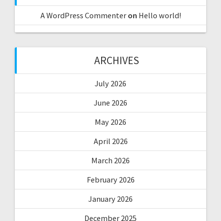
A WordPress Commenter
on
Hello world!
ARCHIVES
July 2026
June 2026
May 2026
April 2026
March 2026
February 2026
January 2026
December 2025