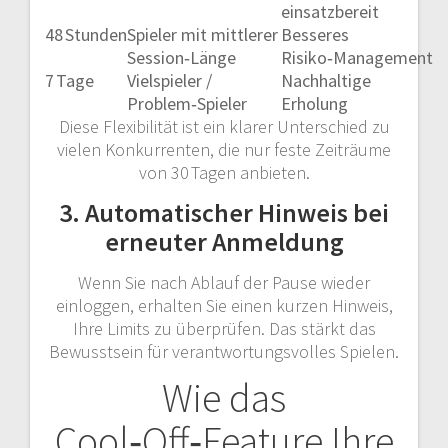
einsatzbereit
48 Stunden
Spieler mit mittlerer
Besseres
Session‑Länge
Risiko‑Management
7 Tage
Vielspieler /
Nachhaltige
Problem‑Spieler
Erholung
Diese Flexibilität ist ein klarer Unterschied zu
vielen Konkurrenten, die nur feste Zeiträume
von 30 Tagen anbieten.
3. Automatischer Hinweis bei
erneuter Anmeldung
Wenn Sie nach Ablauf der Pause wieder
einloggen, erhalten Sie einen kurzen Hinweis,
Ihre Limits zu überprüfen. Das stärkt das
Bewusstsein für verantwortungsvolles Spielen.
Wie das
Cool‑Off‑Feature Ihre