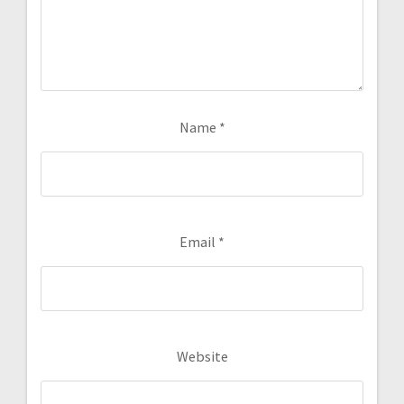
Name
*
Email
*
Website