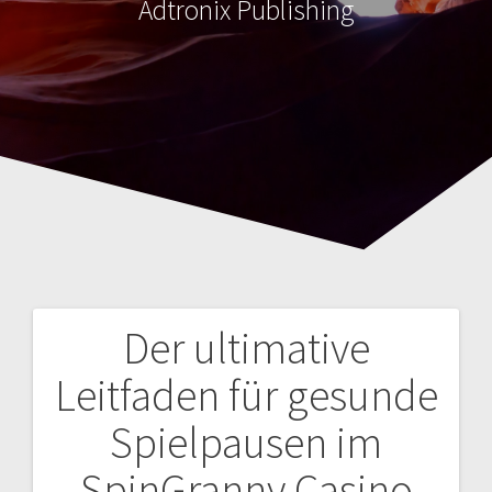
Adtronix Publishing
Der ultimative
P
Leitfaden für gesunde
o
Spielpausen im
s
SpinGranny Casino