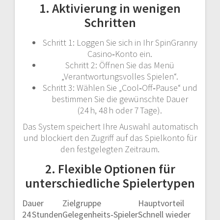
1. Aktivierung in wenigen
Schritten
Schritt 1: Loggen Sie sich in Ihr SpinGranny
Casino‑Konto ein.
Schritt 2: Öffnen Sie das Menü
„Verantwortungsvolles Spielen“.
Schritt 3: Wählen Sie „Cool‑Off‑Pause“ und
bestimmen Sie die gewünschte Dauer
(24 h, 48 h oder 7 Tage).
Das System speichert Ihre Auswahl automatisch
und blockiert den Zugriff auf das Spielkonto für
den festgelegten Zeitraum.
2. Flexible Optionen für
unterschiedliche Spielertypen
Dauer
Zielgruppe
Hauptvorteil
24 Stunden
Gelegenheits‑Spieler
Schnell wieder