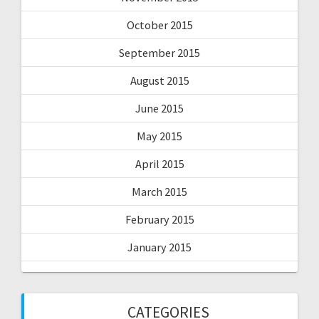
October 2015
September 2015
August 2015
June 2015
May 2015
April 2015
March 2015
February 2015
January 2015
CATEGORIES