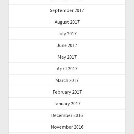
September 2017
August 2017
July 2017
June 2017
May 2017
April 2017
March 2017
February 2017
January 2017
December 2016
November 2016