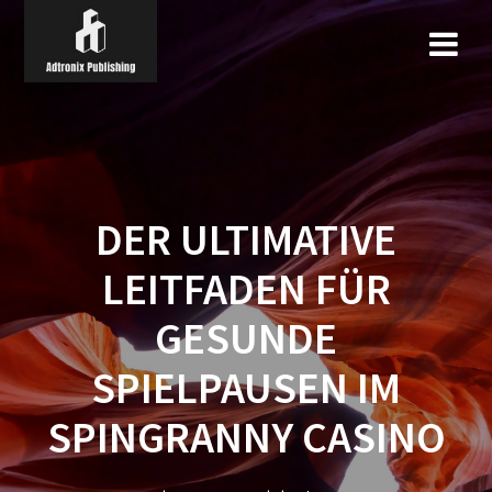
Skip
to
content
DER ULTIMATIVE
LEITFADEN FÜR
GESUNDE
SPIELPAUSEN IM
SPINGRANNY CASINO