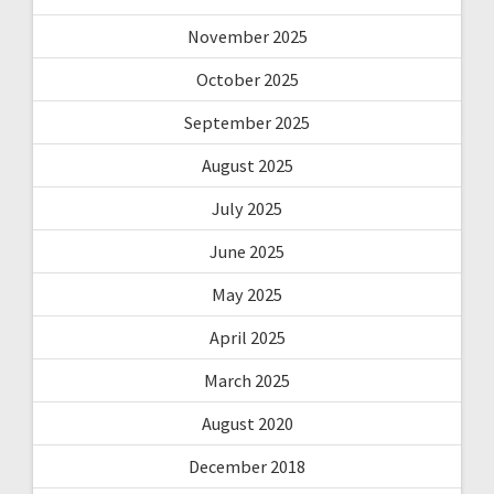
November 2025
October 2025
September 2025
August 2025
July 2025
June 2025
May 2025
April 2025
March 2025
August 2020
December 2018