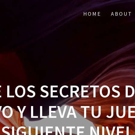
HOME
ABOUT 
 LOS SECRETOS D
VO Y LLEVA TU JU
SIGUIENTE NIVEL