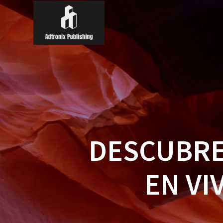
Skip
to
content
DESCUBRE
EN VI