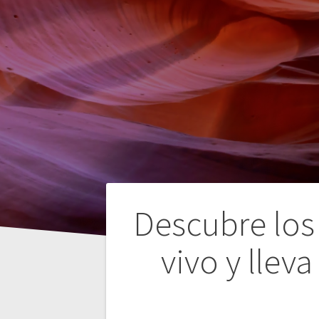
P
Descubre los 
o
vivo y lleva
s