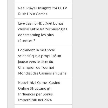
r
Real Player Insights for CCTV
:
Rush Hour Games
Live Casino HD : Quel bonus
choisir entre les technologies
de streaming les plus
récentes ?
Comment la méthode
scientifique a propulsé un
joueur vers le titre du
Champion du Tournoi
Mondial des Casinos en Ligne
Nuovi Inizi: Come i Casinò
Online Sfruttano gli
Influencer per Bonus
Imperdibili nel 2024