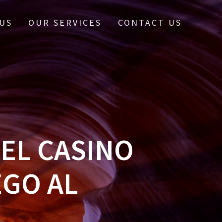
US
OUR SERVICES
CONTACT US
EL CASINO
EGO AL