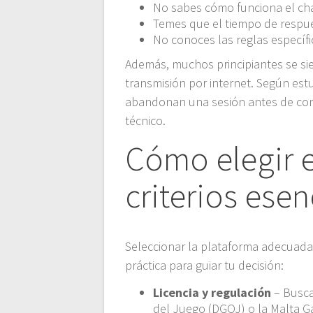
No sabes cómo funciona el chat
Temes que el tiempo de respue
No conoces las reglas específ
Además, muchos principiantes se sie
transmisión por internet. Según estu
abandonan una sesión antes de comp
técnico.
Cómo elegir e
criterios esen
Seleccionar la plataforma adecuada i
práctica para guiar tu decisión:
Licencia y regulación
– Busca
del Juego (DGOJ) o la Malta G