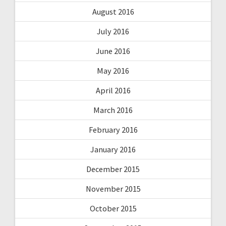
August 2016
July 2016
June 2016
May 2016
April 2016
March 2016
February 2016
January 2016
December 2015
November 2015
October 2015