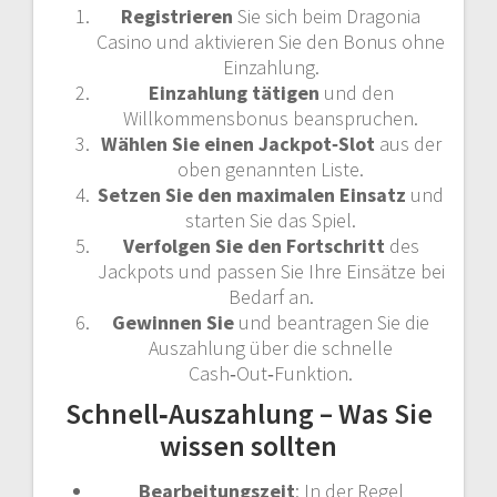
Registrieren
Sie sich beim Dragonia
Casino und aktivieren Sie den Bonus ohne
Einzahlung.
Einzahlung tätigen
und den
Willkommensbonus beanspruchen.
Wählen Sie einen Jackpot‑Slot
aus der
oben genannten Liste.
Setzen Sie den maximalen Einsatz
und
starten Sie das Spiel.
Verfolgen Sie den Fortschritt
des
Jackpots und passen Sie Ihre Einsätze bei
Bedarf an.
Gewinnen Sie
und beantragen Sie die
Auszahlung über die schnelle
Cash‑Out‑Funktion.
Schnell‑Auszahlung – Was Sie
wissen sollten
Bearbeitungszeit
: In der Regel