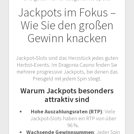
Jackpots im Fokus –
Wie Sie den großen
Gewinn knacken
Jackpot‑Slots sind das Herzstück jedes guten
Herbst‑Events. Im Dragonia Casino finden Sie
mehrere progressive Jackpots, bei denen das
Preisgeld mit jedem Spin steigt.
Warum Jackpots besonders
attraktiv sind
Hohe Auszahlungsraten (RTP)
: Viele
Jackpot‑Slots haben ein RTP von über
96 %.
Wachsende Gewinnsummen
: Jeder Spin