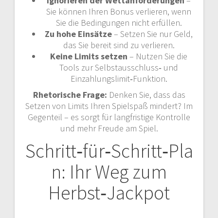
Ignorieren der Wettanforderungen
–
Sie können Ihren Bonus verlieren, wenn
Sie die Bedingungen nicht erfüllen.
Zu hohe Einsätze
– Setzen Sie nur Geld,
das Sie bereit sind zu verlieren.
Keine Limits setzen
– Nutzen Sie die
Tools zur Selbstausschluss‑ und
Einzahlungslimit‑Funktion.
Rhetorische Frage:
Denken Sie, dass das
Setzen von Limits Ihren Spielspaß mindert? Im
Gegenteil – es sorgt für langfristige Kontrolle
und mehr Freude am Spiel.
Schritt‑für‑Schritt‑Pla
n: Ihr Weg zum
Herbst‑Jackpot