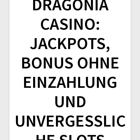
t
DRAGONIA
i
CASINO:
o
JACKPOTS,
n
BONUS OHNE
EINZAHLUNG
UND
UNVERGESSLIC
HE SLOTS