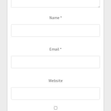
Name
*
Email
*
Website