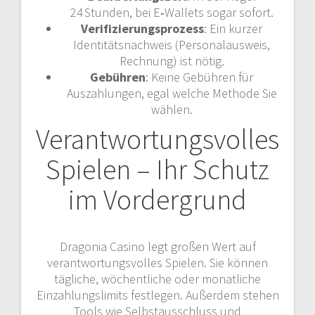
24 Stunden, bei E‑Wallets sogar sofort.
Verifizierungsprozess
: Ein kurzer
Identitätsnachweis (Personalausweis,
Rechnung) ist nötig.
Gebühren
: Keine Gebühren für
Auszahlungen, egal welche Methode Sie
wählen.
Verantwortungsvolles
Spielen – Ihr Schutz
im Vordergrund
Dragonia Casino legt großen Wert auf
verantwortungsvolles Spielen. Sie können
tägliche, wöchentliche oder monatliche
Einzahlungslimits festlegen. Außerdem stehen
Tools wie Selbstausschluss und