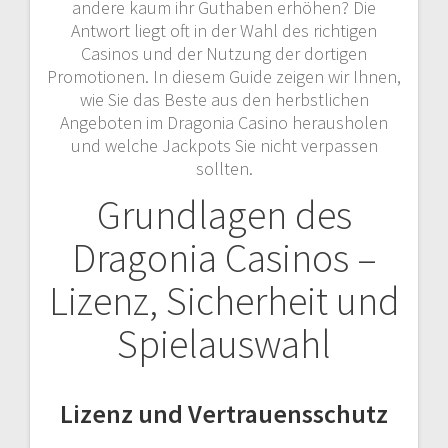
andere kaum ihr Guthaben erhöhen? Die
Antwort liegt oft in der Wahl des richtigen
Casinos und der Nutzung der dortigen
Promotionen. In diesem Guide zeigen wir Ihnen,
wie Sie das Beste aus den herbstlichen
Angeboten im Dragonia Casino herausholen
und welche Jackpots Sie nicht verpassen
sollten.
Grundlagen des
Dragonia Casinos –
Lizenz, Sicherheit und
Spielauswahl
Lizenz und Vertrauensschutz