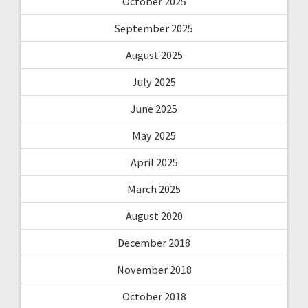
October 2025
September 2025
August 2025
July 2025
June 2025
May 2025
April 2025
March 2025
August 2020
December 2018
November 2018
October 2018