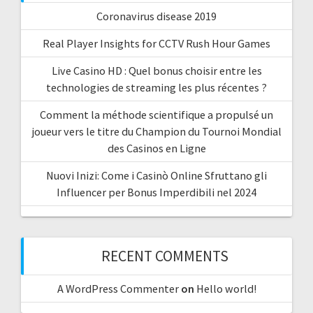
r
Coronavirus disease 2019
:
Real Player Insights for CCTV Rush Hour Games
Live Casino HD : Quel bonus choisir entre les
technologies de streaming les plus récentes ?
Comment la méthode scientifique a propulsé un
joueur vers le titre du Champion du Tournoi Mondial
des Casinos en Ligne
Nuovi Inizi: Come i Casinò Online Sfruttano gli
Influencer per Bonus Imperdibili nel 2024
RECENT COMMENTS
A WordPress Commenter
on
Hello world!