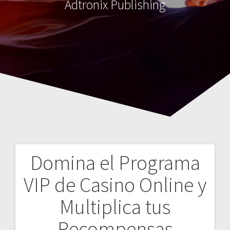
Adtronix Publishing
Domina el Programa
P
VIP de Casino Online y
o
Multiplica tus
s
Recompensas