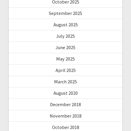
October 2025
September 2025
August 2025
July 2025
June 2025
May 2025
April 2025
March 2025
August 2020
December 2018
November 2018
October 2018