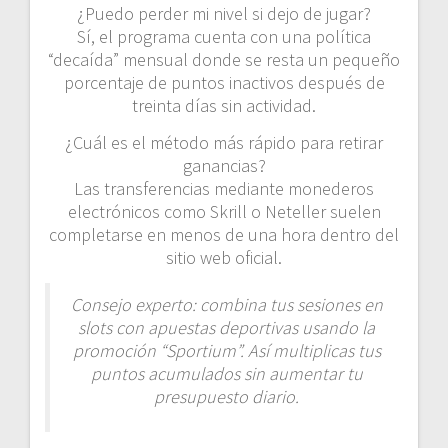
¿Puedo perder mi nivel si dejo de jugar?
Sí, el programa cuenta con una política
“decaída” mensual donde se resta un pequeño
porcentaje de puntos inactivos después de
treinta días sin actividad.
¿Cuál es el método más rápido para retirar
ganancias?
Las transferencias mediante monederos
electrónicos como Skrill o Neteller suelen
completarse en menos de una hora dentro del
sitio web oficial.
Consejo experto: combina tus sesiones en
slots con apuestas deportivas usando la
promoción “Sportium”. Así multiplicas tus
puntos acumulados sin aumentar tu
presupuesto diario.