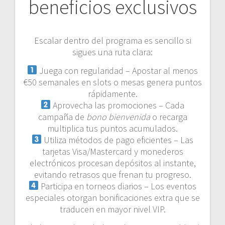
beneficios exclusivos
Escalar dentro del programa es sencillo si
sigues una ruta clara:
Juega con regularidad – Apostar al menos
€50 semanales en slots o mesas genera puntos
rápidamente.
Aprovecha las promociones – Cada
campaña de
bono bienvenida
o recarga
multiplica tus puntos acumulados.
Utiliza métodos de pago eficientes – Las
tarjetas Visa/Mastercard y monederos
electrónicos procesan depósitos al instante,
evitando retrasos que frenan tu progreso.
Participa en torneos diarios – Los eventos
especiales otorgan bonificaciones extra que se
traducen en mayor nivel VIP.