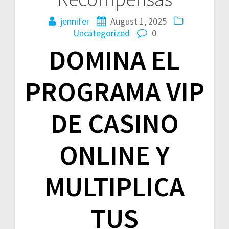
t
jennifer
August 1, 2025
n
Uncategorized
0
a
DOMINA EL
v
PROGRAMA VIP
i
g
DE CASINO
a
ONLINE Y
t
MULTIPLICA
i
o
TUS
n