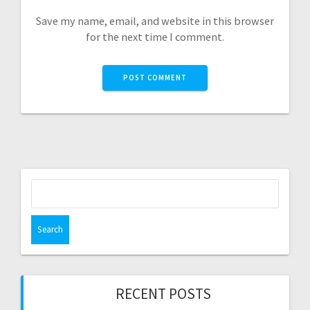
Save my name, email, and website in this browser
for the next time I comment.
S
e
a
r
c
h
f
RECENT POSTS
o