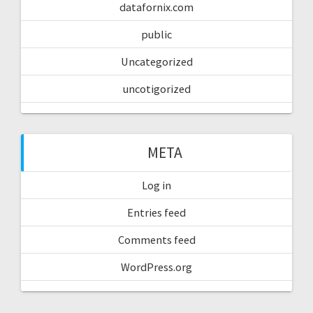
datafornix.com
public
Uncategorized
uncotigorized
META
Log in
Entries feed
Comments feed
WordPress.org