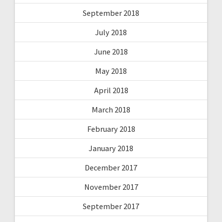
September 2018
July 2018
June 2018
May 2018
April 2018
March 2018
February 2018
January 2018
December 2017
November 2017
September 2017