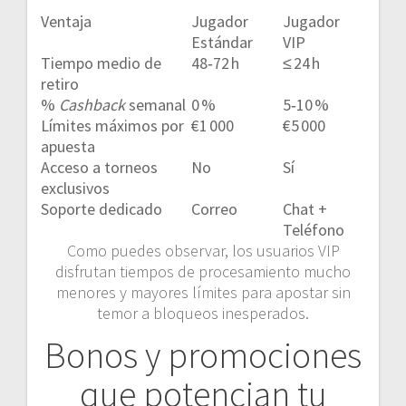
Ventaja
Jugador
Jugador
Estándar
VIP
Tiempo medio de
48‑72 h
≤ 24 h
retiro
%
Cashback
semanal
0 %
5‑10 %
Límites máximos por
€1 000
€5 000
apuesta
Acceso a torneos
No
Sí
exclusivos
Soporte dedicado
Correo
Chat +
Teléfono
Como puedes observar, los usuarios VIP
disfrutan tiempos de procesamiento mucho
menores y mayores límites para apostar sin
temor a bloqueos inesperados.
Bonos y promociones
que potencian tu