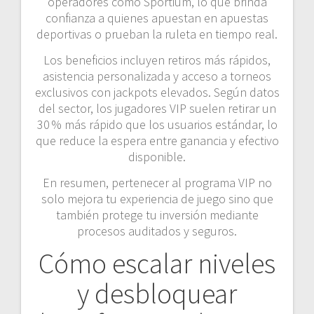
operadores como Sportium, lo que brinda
confianza a quienes apuestan en apuestas
deportivas o prueban la ruleta en tiempo real.
Los beneficios incluyen retiros más rápidos,
asistencia personalizada y acceso a torneos
exclusivos con jackpots elevados. Según datos
del sector, los jugadores VIP suelen retirar un
30 % más rápido que los usuarios estándar, lo
que reduce la espera entre ganancia y efectivo
disponible.
En resumen, pertenecer al programa VIP no
solo mejora tu experiencia de juego sino que
también protege tu inversión mediante
procesos auditados y seguros.
Cómo escalar niveles
y desbloquear