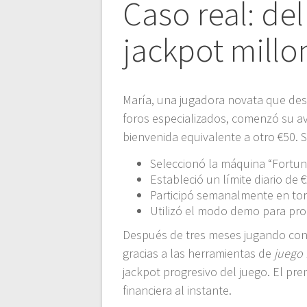
Caso real: de
jackpot millo
María, una jugadora novata que de
foros especializados, comenzó su a
bienvenida equivalente a otro €50. Si
Seleccionó la máquina “Fortuna
Estableció un límite diario de 
Participó semanalmente en torn
Utilizó el modo demo para prob
Después de tres meses jugando con
gracias a las herramientas de
juego
jackpot progresivo del juego. El pre
financiera al instante.