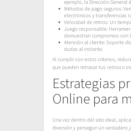
ejemplo, la Dirección General
Métodos de pago seguros: Veri
electrónicos y transferencias r
Velocidad de retiros: Un tiemp
Juego responsable: Herramien
demuestran compromiso con la
Atención al cliente: Soporte d
dudas al instante.
Al cumplir con estos criterios, redu
que pueden retrasar tus
retiros
o in
Estrategias p
Online para m
Una vez dentro del sitio ideal, aplic
diversión y perseguir un verdadero