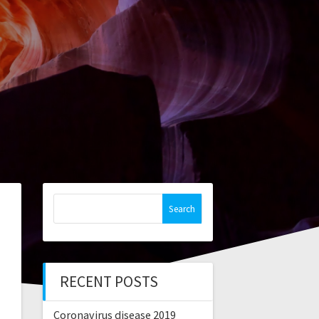
S
e
a
r
c
RECENT POSTS
h
f
Coronavirus disease 2019
o