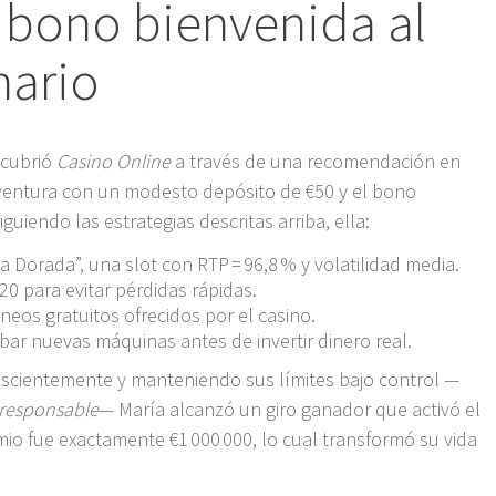
l bono bienvenida al
nario
scubrió
Casino Online
a través de una recomendación en
ventura con un modesto depósito de €50 y el bono
guiendo las estrategias descritas arriba, ella:
 Dorada”, una slot con RTP = 96,8 % y volatilidad media.
€20 para evitar pérdidas rápidas.
eos gratuitos ofrecidos por el casino.
ar nuevas máquinas antes de invertir dinero real.
scientemente y manteniendo sus límites bajo control —
 responsable
— María alcanzó un giro ganador que activó el
mio fue exactamente €1 000 000, lo cual transformó su vida