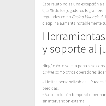
Este relato no es una excepción aisl
0,03 % de los jugadores logran prem
reguladas como
Casino Valencia
. S
disciplina aumenta notablemente tu
Herramientas
y soporte al 
Ningún éxito vale la pena si se cons
Online
como otros operadores lídere
• Límites personalizables – Puedes 
pérdidas.
• Auto‑exclusión temporal o perman
sin intervención externa.