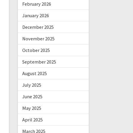
February 2026
January 2026
December 2025
November 2025
October 2025
September 2025
August 2025
July 2025
June 2025
May 2025
April 2025
March 2025