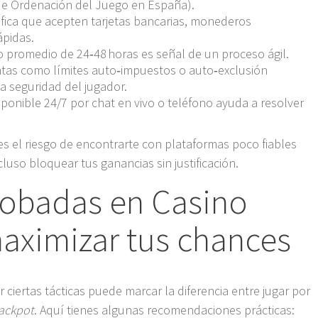
 de Ordenación del Juego en España).
fica que acepten tarjetas bancarias, monederos
ápidas.
o promedio de 24‑48 horas es señal de un proceso ágil.
tas como límites auto‑impuestos o auto‑exclusión
 seguridad del jugador.
isponible 24/7 por chat en vivo o teléfono ayuda a resolver
ces el riesgo de encontrarte con plataformas poco fiables
cluso bloquear tus ganancias sin justificación.
robadas en Casino
aximizar tus chances
ar ciertas tácticas puede marcar la diferencia entre jugar por
jackpot
. Aquí tienes algunas recomendaciones prácticas: