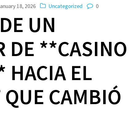
anuary 18, 2026
Uncategorized
0
 DE UN
 DE **CASINO
 HACIA EL
 QUE CAMBIÓ