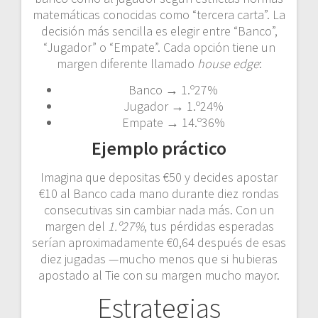
matemáticas conocidas como “tercera carta”. La
decisión más sencilla es elegir entre “Banco”,
“Jugador” o “Empate”. Cada opción tiene un
margen diferente llamado
house edge
:
Banco → 1.º27%
Jugador → 1.º24%
Empate → 14.º36%
Ejemplo práctico
Imagina que depositas €50 y decides apostar
€10 al Banco cada mano durante diez rondas
consecutivas sin cambiar nada más. Con un
margen del
1.º27%
, tus pérdidas esperadas
serían aproximadamente €0,64 después de esas
diez jugadas —mucho menos que si hubieras
apostado al Tie con su margen mucho mayor.
Estrategias