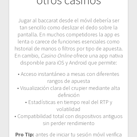
Jugar al baccarat desde el móvil debería ser
tan sencillo como deslizar el dedo sobre la
pantalla. En muchos competidores la app es
lenta o carece de funciones esenciales como
historial de manos o filtros por tipo de apuesta.
En cambio,
Casino Online
ofrece una app nativa
disponible para iOS y Android que permite:
• Acceso instantáneo a mesas con diferentes
rangos de apuesta
• Visualización clara del crupier mediante alta
definición
• Estadísticas en tiempo real del RTP y
volatilidad
• Compatibilidad total con dispositivos antiguos
sin perder rendimiento
Pro Tip:
antes de iniciar tu sesión móvil verifica