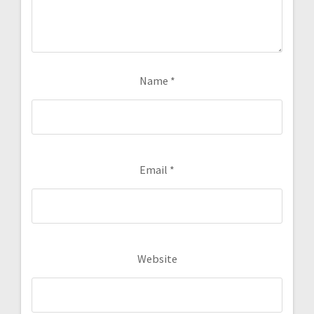
Name
*
Email
*
Website