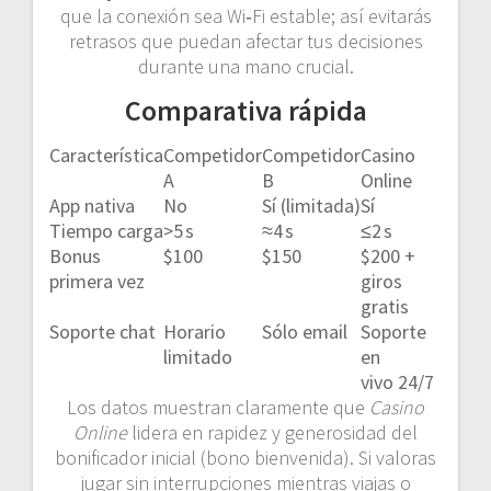
que la conexión sea Wi‑Fi estable; así evitarás
retrasos que puedan afectar tus decisiones
durante una mano crucial.
Comparativa rápida
Característica
Competidor
Competidor
Casino
A
B
Online
App nativa
No
Sí (limitada)
Sí
Tiempo carga
>5 s
≈4 s
≤2 s
Bonus
$100
$150
$200 +
primera vez
giros
gratis
Soporte chat
Horario
Sólo email
Soporte
limitado
en
vivo 24/7
Los datos muestran claramente que
Casino
Online
lidera en rapidez y generosidad del
bonificador inicial (bono bienvenida). Si valoras
jugar sin interrupciones mientras viajas o