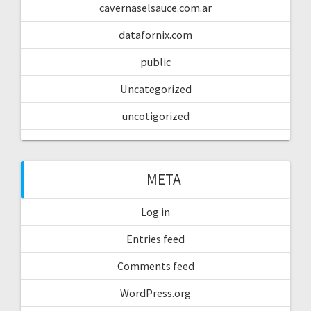
cavernaselsauce.com.ar
datafornix.com
public
Uncategorized
uncotigorized
META
Log in
Entries feed
Comments feed
WordPress.org