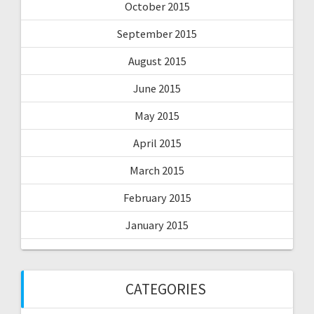
October 2015
September 2015
August 2015
June 2015
May 2015
April 2015
March 2015
February 2015
January 2015
CATEGORIES