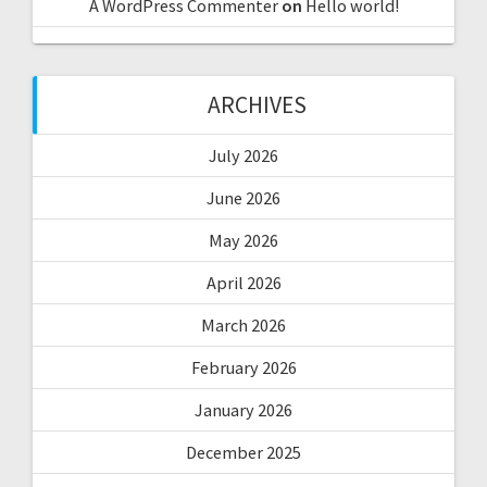
A WordPress Commenter
on
Hello world!
ARCHIVES
July 2026
June 2026
May 2026
April 2026
March 2026
February 2026
January 2026
December 2025