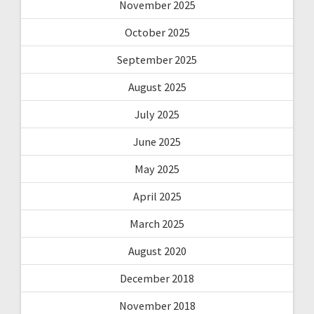
November 2025
October 2025
September 2025
August 2025
July 2025
June 2025
May 2025
April 2025
March 2025
August 2020
December 2018
November 2018