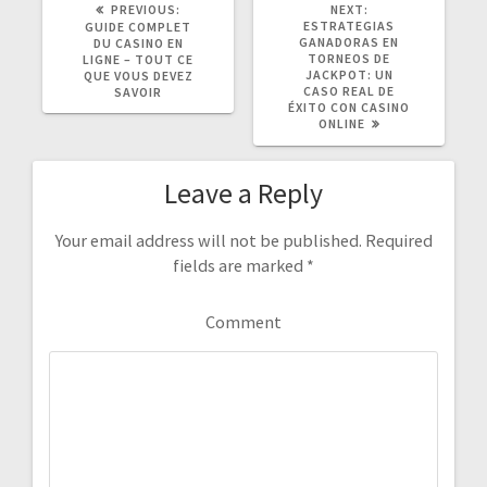
PREVIOUS:
P
NEXT:
N
R
ESTRATEGIAS
E
GUIDE COMPLET
E
GANADORAS EN
X
DU CASINO EN
V
TORNEOS DE
T
LIGNE – TOUT CE
I
JACKPOT: UN
P
QUE VOUS DEVEZ
O
CASO REAL DE
O
SAVOIR
U
ÉXITO CON CASINO
S
S
ONLINE
T
P
:
O
S
Leave a Reply
T
:
Your email address will not be published.
Required
fields are marked
*
Comment