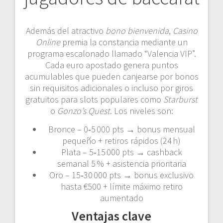
Además del atractivo
bono bienvenida
,
Casino
Online
premia la constancia mediante un
programa escalonado llamado “Valencia VIP”.
Cada euro apostado genera puntos
acumulables que pueden canjearse por bonos
sin requisitos adicionales o incluso por giros
gratuitos para slots populares como
Starburst
o
Gonzo’s Quest
. Los niveles son:
Bronce – 0‑5 000 pts → bonus mensual
pequeño + retiros rápidos (24 h)
Plata – 5‑15 000 pts → cashback
semanal 5 % + asistencia prioritaria
Oro – 15‑30 000 pts → bonus exclusivo
hasta €500 + límite máximo retiro
aumentado
Ventajas clave