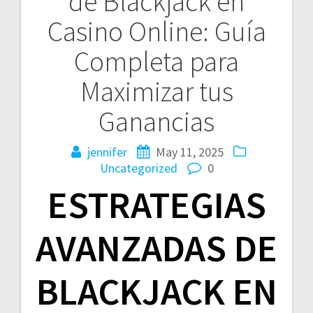
de Blackjack en
o
Casino Online: Guía
s
Completa para
t
Maximizar tus
n
Ganancias
a
jennifer
May 11, 2025
v
Uncategorized
0
i
ESTRATEGIAS
g
AVANZADAS DE
a
t
BLACKJACK EN
i