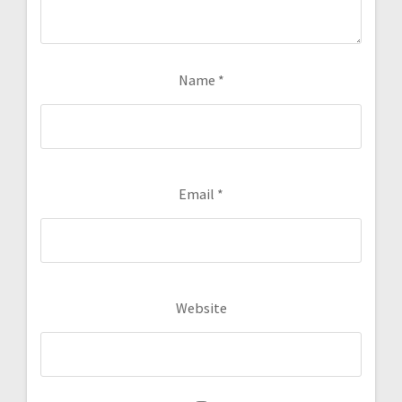
Name
*
Email
*
Website