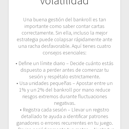
volatilidad
Una buena gestión del bankroll es tan
importante como saber contar cartas
correctamente. Sin ella, incluso la mejor
estrategia puede colapsar rápidamente ante
una racha desfavorable. Aquí tienes cuatro
consejos esenciales:
• Define un límite diario – Decide cuánto estás
dispuesto a perder antes de comenzar tu
sesión y respétalo estrictamente.
• Usa unidades pequeñas – Apostar entre un
1% y un 2% del bankroll por mano reduce
riesgos extremos durante fluctuaciones
negativas.
• Registra cada sesión – Llevar un registro
detallado te ayuda a identificar patrones
ganadores o errores recurrentes en tu juego.