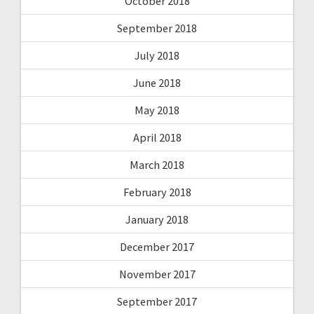
October 2018
September 2018
July 2018
June 2018
May 2018
April 2018
March 2018
February 2018
January 2018
December 2017
November 2017
September 2017