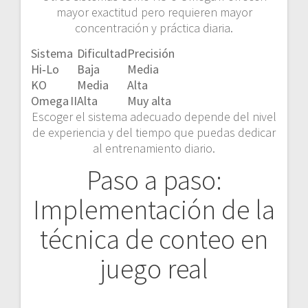
mayor exactitud pero requieren mayor
concentración y práctica diaria.
Sistema
Dificultad
Precisión
Hi‑Lo
Baja
Media
KO
Media
Alta
Omega II
Alta
Muy alta
Escoger el sistema adecuado depende del nivel
de experiencia y del tiempo que puedas dedicar
al entrenamiento diario.
Paso a paso:
Implementación de la
técnica de conteo en
juego real