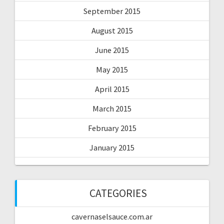
September 2015
August 2015
June 2015
May 2015
April 2015
March 2015
February 2015
January 2015
CATEGORIES
cavernaselsauce.com.ar