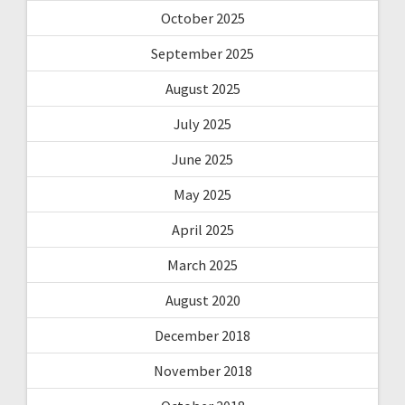
October 2025
September 2025
August 2025
July 2025
June 2025
May 2025
April 2025
March 2025
August 2020
December 2018
November 2018