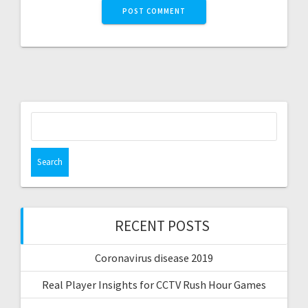
S
e
a
r
c
h
f
RECENT POSTS
o
r
Coronavirus disease 2019
:
Real Player Insights for CCTV Rush Hour Games