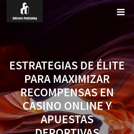
Skip
to
content
ESTRATEGIAS DE ÉLITE
PARA MAXIMIZAR
RECOMPENSAS EN
CASINO ONLINE Y
APUESTAS
DEPORTIVAS