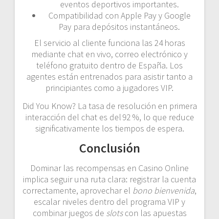
eventos deportivos importantes.
Compatibilidad con Apple Pay y Google
Pay para depósitos instantáneos.
El servicio al cliente funciona las 24 horas
mediante chat en vivo, correo electrónico y
teléfono gratuito dentro de España. Los
agentes están entrenados para asistir tanto a
principiantes como a jugadores VIP.
Did You Know? La tasa de resolución en primera
interacción del chat es del 92 %, lo que reduce
significativamente los tiempos de espera.
Conclusión
Dominar las recompensas en Casino Online
implica seguir una ruta clara: registrar la cuenta
correctamente, aprovechar el
bono bienvenida
,
escalar niveles dentro del programa VIP y
combinar juegos de
slots
con las apuestas