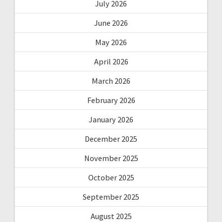
July 2026
June 2026
May 2026
April 2026
March 2026
February 2026
January 2026
December 2025
November 2025
October 2025
September 2025
August 2025