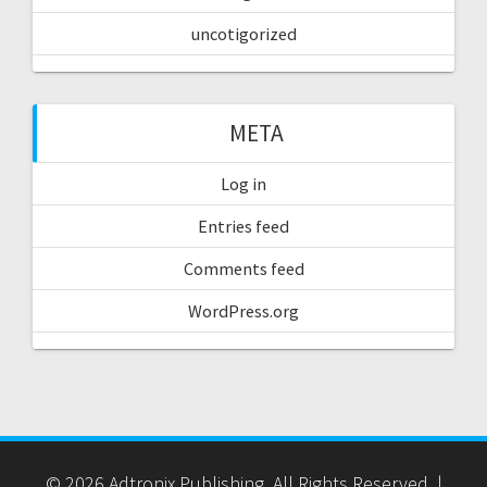
uncotigorized
META
Log in
Entries feed
Comments feed
WordPress.org
© 2026 Adtronix Publishing, All Rights Reserved. |