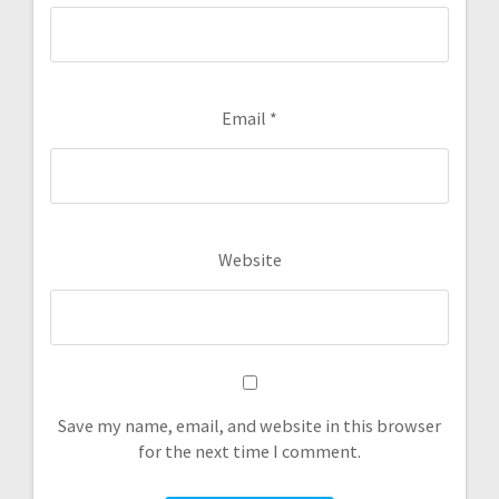
Email
*
Website
Save my name, email, and website in this browser
for the next time I comment.