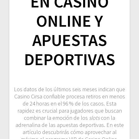
EN CASINO
n
ONLINE Y
APUESTAS
DEPORTIVAS
Los datos de los últimos seis meses indican que
Casino Cirsa confiable procesa retiros en menos
de 24 horas en el 96 % de los casos. Esta
rapidez es crucial para jugadores que buscan
combinar la emoción de los
slots
con la
adrenalina de las apuestas deportivas. En este
artículo descubrirás cómo aprovechar al