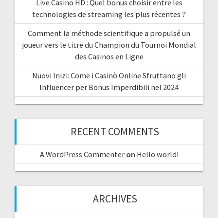
Live Casino HD : Quel bonus choisir entre les
technologies de streaming les plus récentes ?
Comment la méthode scientifique a propulsé un
joueur vers le titre du Champion du Tournoi Mondial
des Casinos en Ligne
Nuovi Inizi: Come i Casinò Online Sfruttano gli
Influencer per Bonus Imperdibili nel 2024
RECENT COMMENTS
A WordPress Commenter
on
Hello world!
ARCHIVES