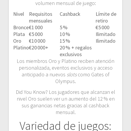
volumen mensual de juego:
Nivel
Requisitos
Cashback
Límite de
mensuales
retiro
Bronce
€1 000
5 %
€5 000
Plata
€5 000
10 %
Ilimitado
Oro
€10 000
15 %
Ilimitado
Platino
€20 000+
20 % + regalos
exclusivos
Los miembros Oro y Platino reciben atención
personalizada, eventos exclusivos y acceso
anticipado a nuevos
slots
como Gates of
Olympus.
Did You Know? Los jugadores que alcanzan el
nivel Oro suelen ver un aumento del 12 % en
sus ganancias netas gracias al cashback
mensual.
Variedad de juegos: