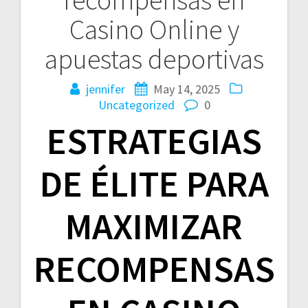
s
Casino Online y
t
apuestas deportivas
n
jennifer
May 14, 2025
a
Uncategorized
0
v
ESTRATEGIAS
i
DE ÉLITE PARA
g
a
MAXIMIZAR
t
RECOMPENSAS
i
o