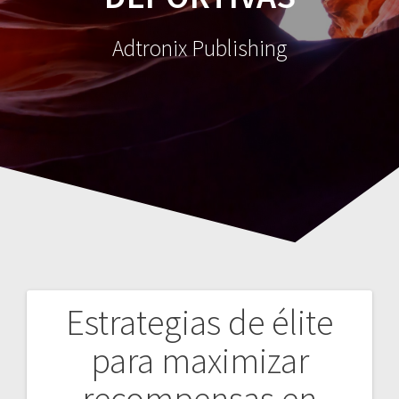
Adtronix Publishing
Estrategias de élite
P
para maximizar
o
recompensas en