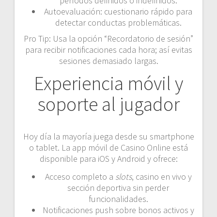
períodos definidos o indefinidos.
Autoevaluación: cuestionario rápido para
detectar conductas problemáticas.
Pro Tip: Usa la opción “Recordatorio de sesión”
para recibir notificaciones cada hora; así evitas
sesiones demasiado largas.
Experiencia móvil y
soporte al jugador
Hoy día la mayoría juega desde su smartphone
o tablet. La app móvil de Casino Online está
disponible para iOS y Android y ofrece:
Acceso completo a
slots
, casino en vivo y
sección deportiva sin perder
funcionalidades.
Notificaciones push sobre bonos activos y