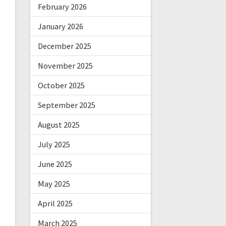
February 2026
January 2026
December 2025
November 2025
October 2025
September 2025
August 2025
July 2025
June 2025
May 2025
April 2025
March 2025