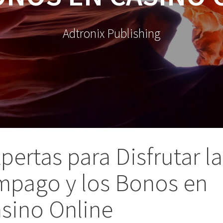
Adtronix Publishing
pertas para Disfrutar la
mpago y los Bonos en
sino Online