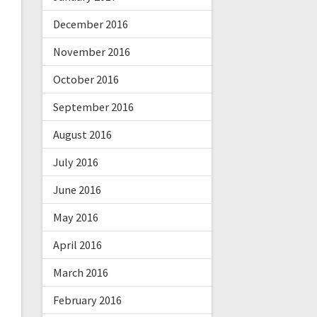
December 2016
November 2016
October 2016
September 2016
August 2016
July 2016
June 2016
May 2016
April 2016
March 2016
February 2016