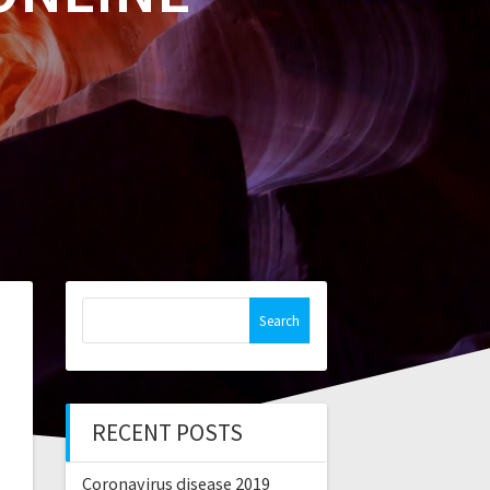
S
e
a
r
c
RECENT POSTS
h
f
Coronavirus disease 2019
o