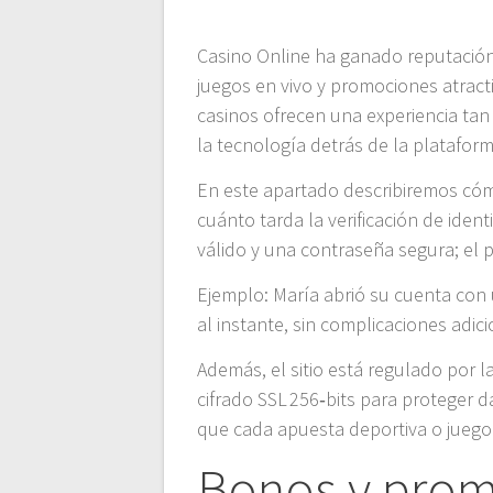
i
o
Casino Online ha ganado reputación
juegos en vivo y promociones atrac
n
casinos ofrecen una experiencia tan
la tecnología detrás de la plataforma
En este apartado describiremos cómo
cuánto tarda la verificación de iden
válido y una contraseña segura; el
Ejemplo: María abrió su cuenta con 
al instante, sin complicaciones adici
Además, el sitio está regulado por l
cifrado SSL 256‑bits para proteger da
que cada apuesta deportiva o juego d
Bonos y pro