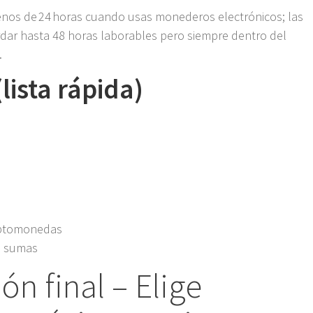
enos de 24 horas cuando usas monederos electrónicos; las
rdar hasta 48 horas laborables pero siempre dentro del
.
lista rápida)
iptomonedas
es sumas
n final – Elige