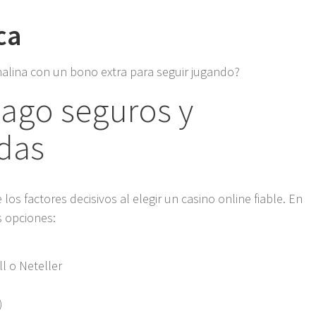
ca
nalina con un bono extra para seguir jugando?
ago seguros y
idas
los factores decisivos al elegir un casino online fiable. En
s opciones:
l o Neteller
)