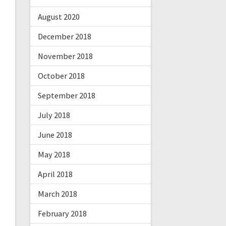
August 2020
December 2018
November 2018
October 2018
September 2018
July 2018
June 2018
May 2018
April 2018
March 2018
February 2018