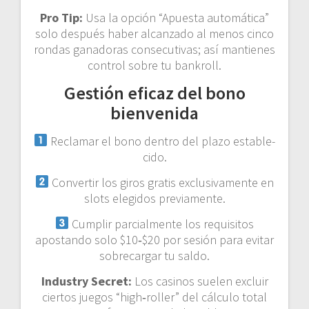
Pro Tip:
Usa la opción “Apuesta automática”
solo después haber alcanzado al menos cinco
rondas ganadoras consecutivas; así mantienes
control sobre tu bankroll.
Gestión eficaz del bono
bienvenida
Reclamar el bono dentro del plazo estable­
cido.
Convertir los giros gratis exclusivamente en
slots elegidos previamente.
Cumplir parcialmente los requisitos
apostando solo $10‑$20 por sesión para evitar
sobrecargar tu saldo.
Industry Secret:
Los casinos suelen excluir
ciertos juegos “high‑roller” del cálculo total