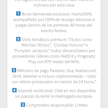
inclinara por esta casa:
Bono bienvenida exclusivo: Hasta 500 €,
acompañado por 100% de recarga adicional si
juegas dentro de las primeras 48 horas del
evento festivo.
Slots temáticos premium: Títulos como
“Witches’ Riches”
,
“Zombie Fortune”
o
“Pumpkin Jackpots”
, todos desarrollados por
proveedores líderes como NetEnt y Pragmatic
Play con RTP medio del 96%​.​
Métodos de pago flexibles: Visa, Mastercard,
Skrill, Neteller e incluso criptomonedas – todo
con retiros procesados en menos de 24 horas.*
Soporte multicanal: Chat en vivo disponible
sin pausas durante la madrugada europea.
Compromiso responsable: Límites