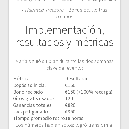
•
Haunted Treasure
– Bónus oculto tras
combos
Implementación,
resultados y métricas
María siguió su plan durante las dos semanas
clave del evento:
Métrica
Resultado
Depósito inicial
€150
Bono recibido
€150 (+100% recarga)
Giros gratis usados
120
Ganancias totales
€820
Jackpot ganado
€350
Tiempo promedio retiro
18 horas
Los números hablan solos: logró transformar