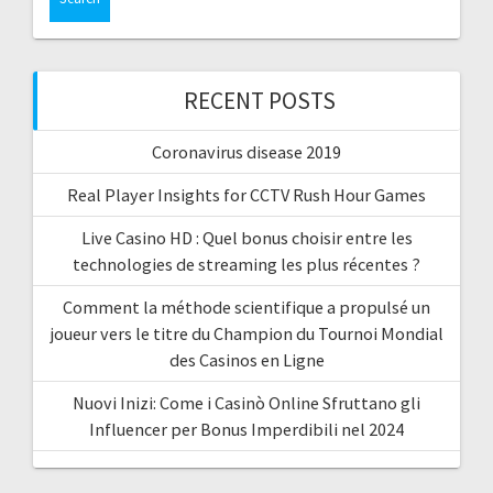
r
c
h
f
RECENT POSTS
o
r
Coronavirus disease 2019
:
Real Player Insights for CCTV Rush Hour Games
Live Casino HD : Quel bonus choisir entre les
technologies de streaming les plus récentes ?
Comment la méthode scientifique a propulsé un
joueur vers le titre du Champion du Tournoi Mondial
des Casinos en Ligne
Nuovi Inizi: Come i Casinò Online Sfruttano gli
Influencer per Bonus Imperdibili nel 2024