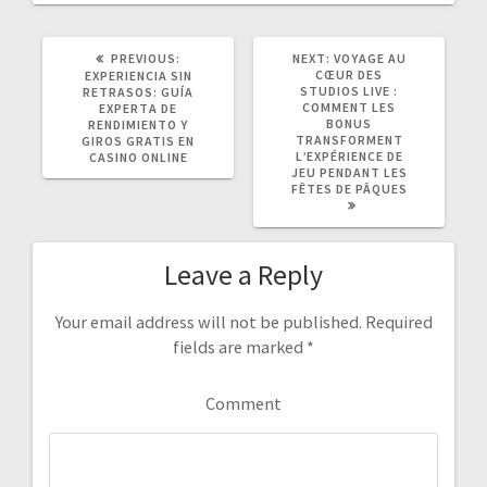
PREVIOUS:
P
NEXT:
N
VOYAGE AU
R
CŒUR DES
E
EXPERIENCIA SIN
E
STUDIOS LIVE :
X
RETRASOS: GUÍA
V
COMMENT LES
T
EXPERTA DE
I
BONUS
P
RENDIMIENTO Y
O
TRANSFORMENT
O
GIROS GRATIS EN
U
L’EXPÉRIENCE DE
S
CASINO ONLINE
S
JEU PENDANT LES
T
P
FÊTES DE PÂQUES
:
O
S
T
:
Leave a Reply
Your email address will not be published.
Required
fields are marked
*
Comment