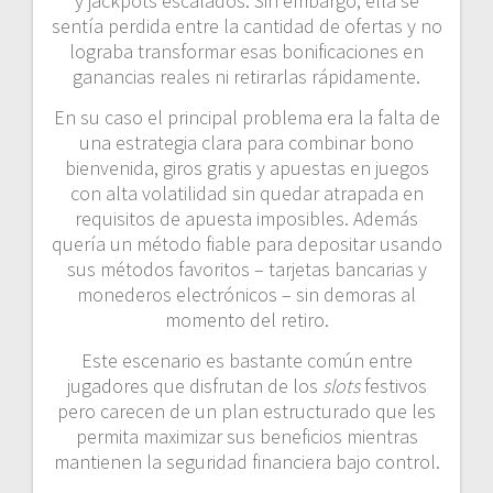
y jackpots escalados. Sin embargo, ella se
sentía perdida entre la cantidad de ofertas y no
lograba transformar esas bonificaciones en
ganancias reales ni retirarlas rápidamente.
En su caso el principal problema era la falta de
una estrategia clara para combinar bono
bienvenida, giros gratis y apuestas en juegos
con alta volatilidad sin quedar atrapada en
requisitos de apuesta imposibles. Además
quería un método fiable para depositar usando
sus métodos favoritos – tarjetas bancarias y
monederos electrónicos – sin demoras al
momento del retiro.
Este escenario es bastante común entre
jugadores que disfrutan de los
slots
festivos
pero carecen de un plan estructurado que les
permita maximizar sus beneficios mientras
mantienen la seguridad financiera bajo control.