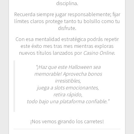
disciplina.
Recuerda siempre jugar responsablemente; fijar
límites claros protege tanto tu bolsillo como tu
disfrute.
Con esa mentalidad estratégica podrás repetir
este éxito mes tras mes mientras exploras
nuevos títulos lanzados por
Casino Online
.
“¡Haz que este Halloween sea
memorable! Aprovecha bonos
irresistibles,
juega a slots emocionantes,
retira rápido,
todo bajo una plataforma confiable.”
¡Nos vemos girando los carretes!