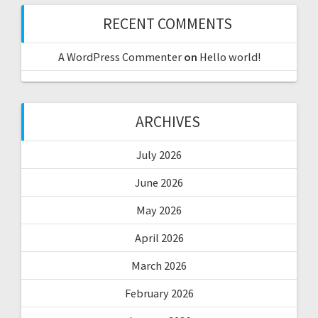
RECENT COMMENTS
A WordPress Commenter
on
Hello world!
ARCHIVES
July 2026
June 2026
May 2026
April 2026
March 2026
February 2026