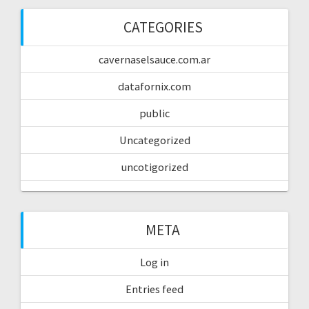
CATEGORIES
cavernaselsauce.com.ar
datafornix.com
public
Uncategorized
uncotigorized
META
Log in
Entries feed