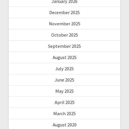
January 2026
December 2025
November 2025
October 2025
September 2025
August 2025
July 2025
June 2025
May 2025
April 2025
March 2025
August 2020