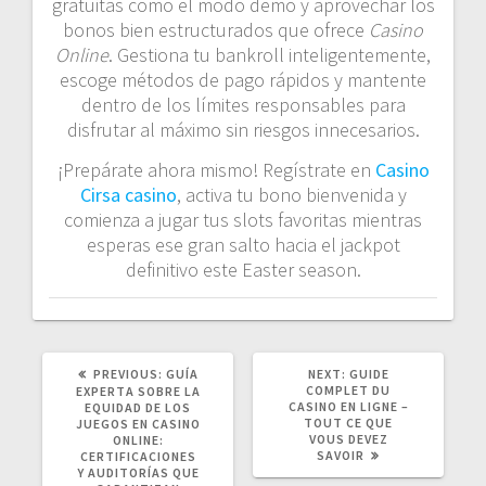
gratuitas como el modo demo y aprovechar los
bonos bien estructurados que ofrece
Casino
Online
. Gestiona tu bankroll inteligentemente,
escoge métodos de pago rápidos y mantente
dentro de los límites responsables para
disfrutar al máximo sin riesgos innecesarios.
¡Prepárate ahora mismo! Regístrate en
Casino
Cirsa casino
, activa tu bono bienvenida y
comienza a jugar tus slots favoritas mientras
esperas ese gran salto hacia el jackpot
definitivo este Easter season.
PREVIOUS:
P
GUÍA
NEXT:
N
GUIDE
R
COMPLET DU
E
EXPERTA SOBRE LA
E
CASINO EN LIGNE –
X
EQUIDAD DE LOS
V
TOUT CE QUE
T
JUEGOS EN CASINO
I
VOUS DEVEZ
P
ONLINE:
O
SAVOIR
O
CERTIFICACIONES
U
S
Y AUDITORÍAS QUE