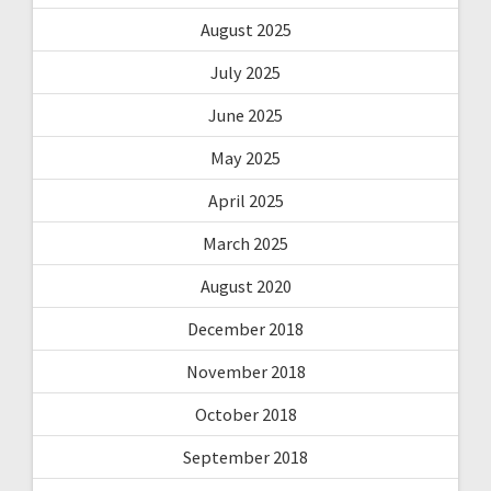
August 2025
July 2025
June 2025
May 2025
April 2025
March 2025
August 2020
December 2018
November 2018
October 2018
September 2018