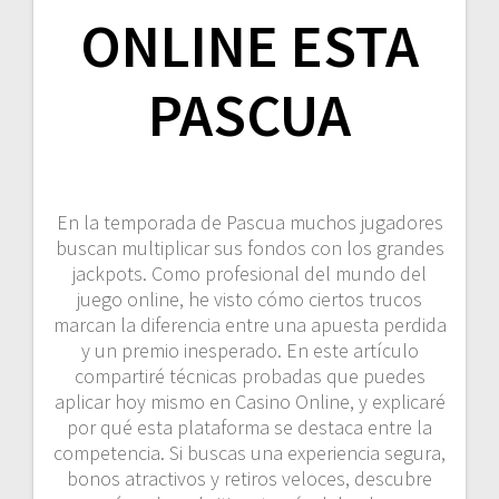
ONLINE ESTA
PASCUA
En la temporada de Pascua muchos jugadores
buscan multiplicar sus fondos con los grandes
jackpots. Como profesional del mundo del
juego online, he visto cómo ciertos trucos
marcan la diferencia entre una apuesta perdida
y un premio inesperado. En este artículo
compartiré técnicas probadas que puedes
aplicar hoy mismo en Casino Online, y explicaré
por qué esta plataforma se destaca entre la
competencia. Si buscas una experiencia segura,
bonos atractivos y retiros veloces, descubre