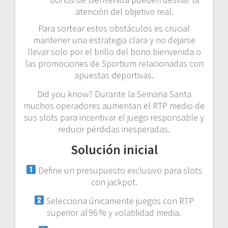
atención del objetivo real.
Para sortear estos obstáculos es crucial
mantener una estrategia clara y no dejarse
llevar solo por el brillo del bono bienvenida o
las promociones de Sportium relacionadas con
apuestas deportivas.
Did you know? Durante la Semana Santa
muchos operadores aumentan el RTP medio de
sus slots para incentivar el juego responsable y
reducir pérdidas inesperadas.
Solución inicial
Define un presupuesto exclusivo para slots
con jackpot.
Selecciona únicamente juegos con RTP
superior al 96 % y volatilidad media.