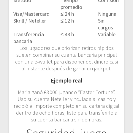
Método
Tiempo
Comisión
promedio
Visa/Mastercard
≤ 24 h
Ninguna
Skrill / Neteller
≤ 12 h
Sin
cargos
Transferencia
≤ 48 h
Variable
bancaria
Los jugadores que priorizan retiros rápidos
suelen combinar su cuenta bancaria principal
con una e‑wallet para disponer del dinero casi
al instante después de ganar un jackpot.
Ejemplo real
María ganó €8 000 jugando “Easter Fortune”.
Usó su cuenta Neteller vinculada al casino y
recibió el importe completo en su cartera digital
dentro de ocho horas, listo para transferirlo a
su cuenta bancaria sin demoras.