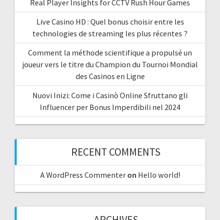
Real Player Insights for CCTV Rush Hour Games
Live Casino HD : Quel bonus choisir entre les
technologies de streaming les plus récentes ?
Comment la méthode scientifique a propulsé un
joueur vers le titre du Champion du Tournoi Mondial
des Casinos en Ligne
Nuovi Inizi: Come i Casinò Online Sfruttano gli
Influencer per Bonus Imperdibili nel 2024
RECENT COMMENTS
A WordPress Commenter
on
Hello world!
ARCHIVES