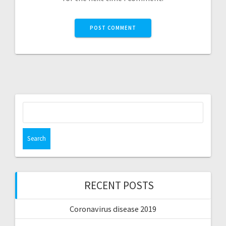
S
e
a
r
c
h
f
RECENT POSTS
o
r
Coronavirus disease 2019
: