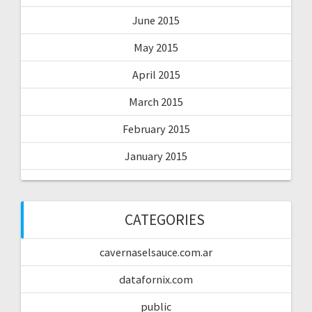
June 2015
May 2015
April 2015
March 2015
February 2015
January 2015
CATEGORIES
cavernaselsauce.com.ar
datafornix.com
public