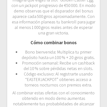
con un jackpot progresivo de €50 000. En modo
demo observas que el disparador del bonus
aparece cada 500 giros aproximadamente. Con
esa información planeas tu bankroll para jugar
al menos 1 000 giros reales antes de esperar
una gran victoria.
Cómo combinar bonos
Bono bienvenida: Multiplica tu primer
depósito hasta un 100 % + 20 giros gratis.
Promoción semanal: Recibe un cashback
del 10 % sobre pérdidas netas en slots.
Código exclusivo: Al registrarte usando
“EASTERJACKPOT” obtienes acceso a
torneos nocturnos con premios extra.
Al combinar estas ofertas con el conocimiento
obtenido en modo demo aumentas
notablemente tus probabilidades de alcanzar