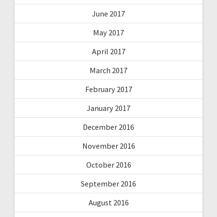
June 2017
May 2017
April 2017
March 2017
February 2017
January 2017
December 2016
November 2016
October 2016
September 2016
August 2016