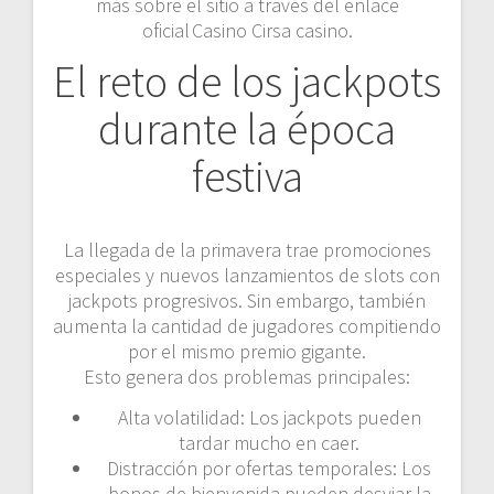
más sobre el sitio a través del enlace
oficial Casino Cirsa casino.
El reto de los jackpots
durante la época
festiva
La llegada de la primavera trae promociones
especiales y nuevos lanzamientos de slots con
jackpots progresivos. Sin embargo, también
aumenta la cantidad de jugadores compitiendo
por el mismo premio gigante.
Esto genera dos problemas principales:
Alta volatilidad: Los jackpots pueden
tardar mucho en caer.
Distracción por ofertas temporales: Los
bonos de bienvenida pueden desviar la