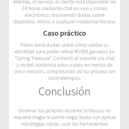
Además, el servicio al cliente está disponible las
24 horas mediante chat en vivo y correo
electrónico, resolviendo dudas sobre
depósitos, retiros o cualquier incidencia técnica.
Caso práctico
Pedro tenía dudas sobre cómo validar su
identidad para poder retirar €5 000 ganados en
“Spring Treasure”. Contactó al soporte vía chat
y recibió asistencia paso a paso en menos de
cinco minutos, completando así su proceso sin
contratiempos.
Conclusión
Dominar los jackpots durante la Pascua no
requiere magia ni suerte ciega; basta con aplicar
estrategias claras, usar las herramientas