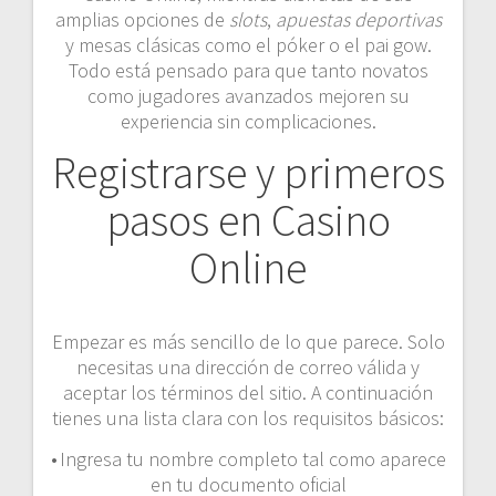
amplias opciones de
slots
,
apuestas deportivas
y mesas clásicas como el póker o el pai gow.
Todo está pensado para que tanto novatos
como jugadores avanzados mejoren su
experiencia sin complicaciones.
Registrarse y primeros
pasos en Casino
Online
Empezar es más sencillo de lo que parece. Solo
necesitas una dirección de correo válida y
aceptar los términos del sitio. A continuación
tienes una lista clara con los requisitos básicos:
• Ingresa tu nombre completo tal como aparece
en tu documento oficial