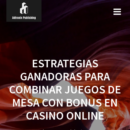
Skip
to
content
ESTRATEGIAS
GANADORAS PARA
COMBINAR JUEGOS DE
MESA CON BONUS EN
CASINO ONLINE