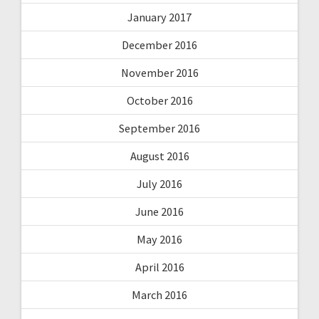
January 2017
December 2016
November 2016
October 2016
September 2016
August 2016
July 2016
June 2016
May 2016
April 2016
March 2016