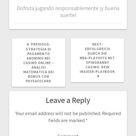
Disfruta jugando responsablemente ¡y buena
suerte!
PREVIOUS:
P
NEXT:
N
R
ERFOLGREICH
E
STRATEGIA DI
E
DURCH DIE
X
PAGAMENTO
V
NBA‑PLAYOFFS MIT
T
ANONIMO NEI
I
SPINGRANNY
P
CASINÒ ONLINE –
O
CASINO: DEIN
O
ANALISI
U
INSIDER‑PLAYBOOK
S
MATEMATICA DEI
S
T
BONUS CON
P
:
PAYSAFECARD
O
S
T
Leave a Reply
:
Your email address will not be published.
Required
fields are marked
*
Comment