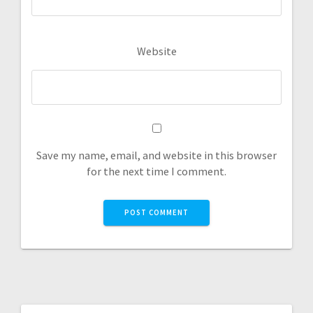
Website
Save my name, email, and website in this browser
for the next time I comment.