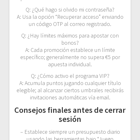
Q: ¿Qué hago si olvido mi contraseña?
A: Usa la opción “Recuperar acceso” enviando
un código OTP al correo registrado.
Q: ¿Hay límites máximos para apostar con
bonos?
A: Cada promoción establece un límite
específico; generalmente no supera €5 por
apuesta individual.
Q: ¿Cómo activo el programa VIP?
A: Acumula puntos jugando cualquier título
elegible; al alcanzar ciertos umbrales recibirás
invitaciones automáticas vía email.
Consejos finales antes de cerrar
sesión
– Establece siempre un presupuesto diario
usando las herramientas bajo “Juego