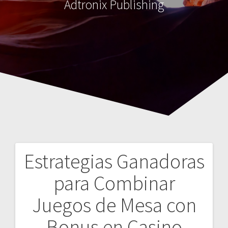
Adtronix Publishing
Estrategias Ganadoras
P
para Combinar
o
Juegos de Mesa con
s
Bonus en Casino