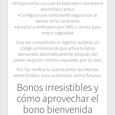
• Proporciona una cuenta bancaria o monedero
electrónico activo
• Configura una contraseña segura con al
menos ocho caracteres
• Acepta la verificación por SMS o correo para
mayor seguridad
Una vez completado el registro recibirás un
código promocional que activa tu bono
bienvenida automáticamente después del
primer depósito mínimo requerido por la casa.
Pro Tip: Verifica tu cuenta antes de intentar
retirar fondos; esto acelera los
retiros
futuros.
Bonos irresistibles y
cómo aprovechar el
bono bienvenida