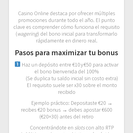
Casino Online destaca por ofrecer múltiples
promociones durante todo el año. El punto
clave es comprender cómo funciona el requisito
(
wagering
) del bono inicial para transformarlo
rápidamente en dinero real.
Pasos para maximizar tu bonus
Haz un depósito entre €10 y €50 para activar
el bono bienvenida del 100%
​ (Se duplica tu saldo inicial sin costo extra)
​ El requisito suele ser x30 sobre el monto
recibido
​ Ejemplo práctico: Depositaste €20 →
recibes €20 bonus → debes apostar €600
(€20×30) antes del retiro
​ Concentrándote en
slots
con alto RTP