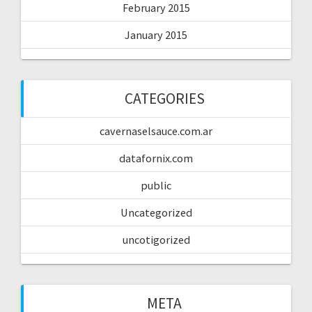
February 2015
January 2015
CATEGORIES
cavernaselsauce.com.ar
datafornix.com
public
Uncategorized
uncotigorized
META