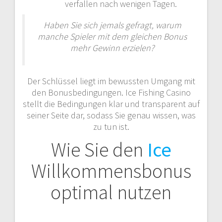
verfallen nach wenigen Tagen.
Haben Sie sich jemals gefragt, warum
manche Spieler mit dem gleichen Bonus
mehr Gewinn erzielen?
Der Schlüssel liegt im bewussten Umgang mit
den Bonusbedingungen. Ice Fishing Casino
stellt die Bedingungen klar und transparent auf
seiner Seite dar, sodass Sie genau wissen, was
zu tun ist.
Wie Sie den
Ice
Willkommensbonus
optimal nutzen