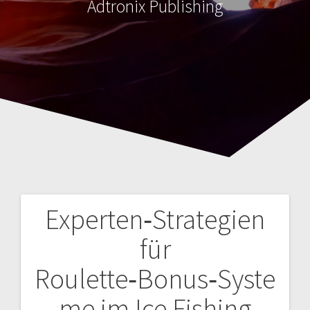
Adtronix Publishing
Experten‑Strategien
P
für
o
Roulette‑Bonus‑Syste
s
me im Ice Fishing