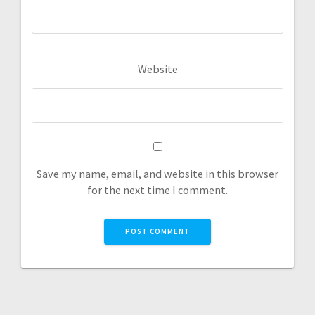
Website
Save my name, email, and website in this browser
for the next time I comment.