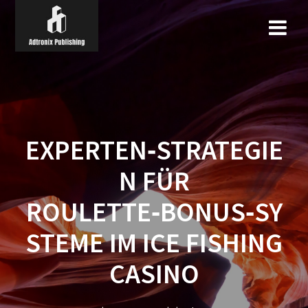
Skip
to
content
EXPERTEN‑STRATEGIE
N FÜR
ROULETTE‑BONUS‑SY
STEME IM ICE FISHING
CASINO