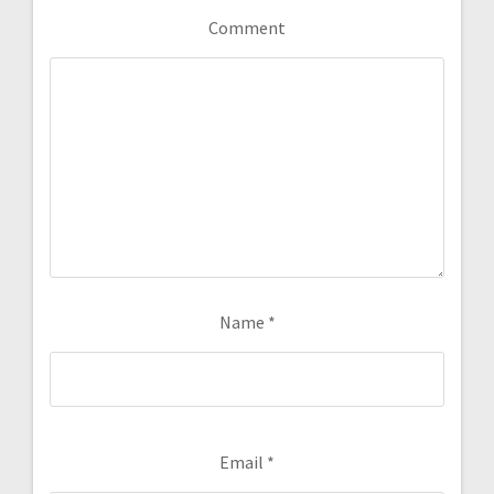
Comment
Name
*
Email
*