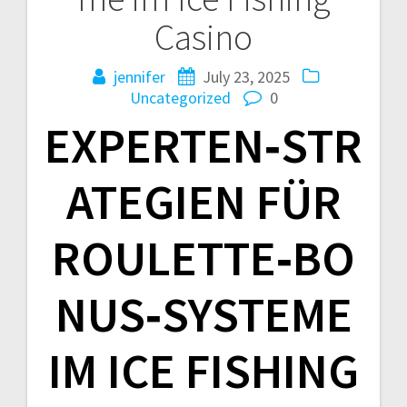
t
Casino
n
jennifer
July 23, 2025
a
Uncategorized
0
v
EXPERTEN‑STR
i
ATEGIEN FÜR
g
a
ROULETTE‑BO
t
NUS‑SYSTEME
i
IM ICE FISHING
o
n