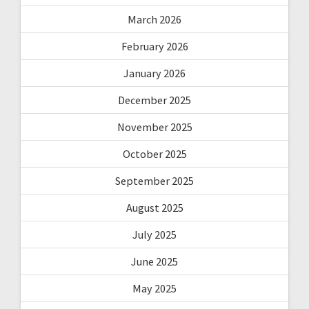
March 2026
February 2026
January 2026
December 2025
November 2025
October 2025
September 2025
August 2025
July 2025
June 2025
May 2025