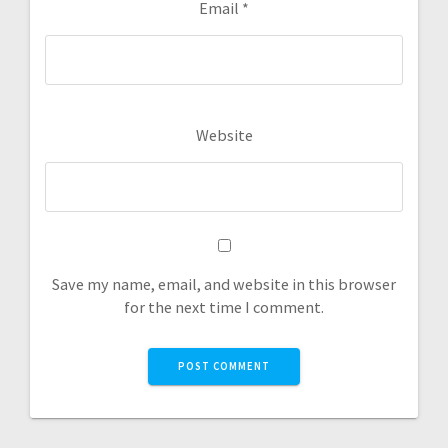
Email
*
Website
Save my name, email, and website in this browser
for the next time I comment.