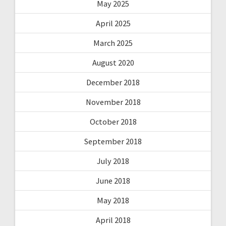
May 2025
April 2025
March 2025
August 2020
December 2018
November 2018
October 2018
September 2018
July 2018
June 2018
May 2018
April 2018