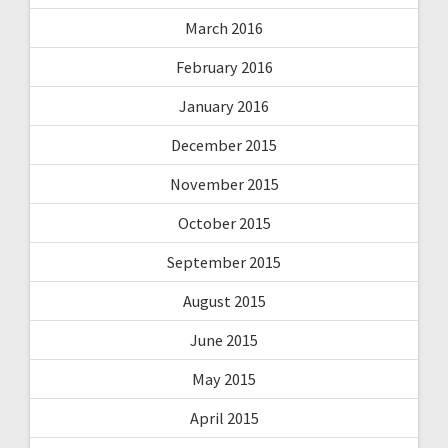
March 2016
February 2016
January 2016
December 2015
November 2015
October 2015
September 2015
August 2015
June 2015
May 2015
April 2015