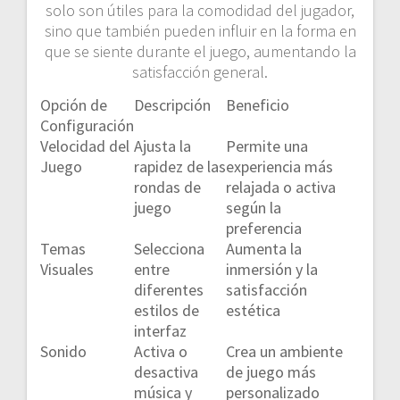
solo son útiles para la comodidad del jugador,
sino que también pueden influir en la forma en
que se siente durante el juego, aumentando la
satisfacción general.
Opción de
Descripción
Beneficio
Configuración
Velocidad del
Ajusta la
Permite una
Juego
rapidez de las
experiencia más
rondas de
relajada o activa
juego
según la
preferencia
Temas
Selecciona
Aumenta la
Visuales
entre
inmersión y la
diferentes
satisfacción
estilos de
estética
interfaz
Sonido
Activa o
Crea un ambiente
desactiva
de juego más
música y
personalizado