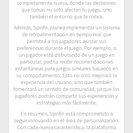
completamente nueva, donde las decisiones
que tomas no solo afectan tu juego, sino
también el entorno que te rodea.
Además, Spinfin planea implementar un sistema
de retroalimentación en tiempo real que
permitirá a los jugadores ajustar sus
preferencias durante el juego. Por ejemplo, si
un jugador está disfrutando de un juego en
particular, podría recibir recomendaciones
instantáneas para juegos similares basados en
su comportamiento. Esto no solo mejorará la
experiencia del usuario, sino que también
fomentará un sentido de comunidad, ya que los
jugadores podrán compartir sus experiencias y
estrategias más fácilmente.
En resumen, Spinfin está comprometido a
seguir innovando en el área de personalización.
Con cada nueva característica, la plataforma