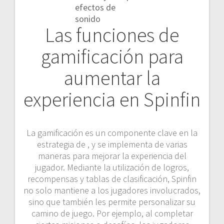
efectos de
sonido
Las funciones de
gamificación para
aumentar la
experiencia en Spinfin
La gamificación es un componente clave en la
estrategia de , y se implementa de varias
maneras para mejorar la experiencia del
jugador. Mediante la utilización de logros,
recompensas y tablas de clasificación, Spinfin
no solo mantiene a los jugadores involucrados,
sino que también les permite personalizar su
camino de juego. Por ejemplo, al completar