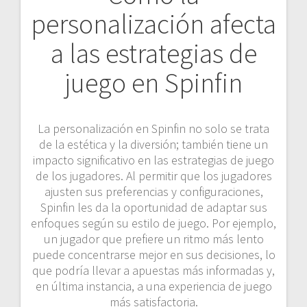
personalización afecta
a las estrategias de
juego en Spinfin
La personalización en Spinfin no solo se trata
de la estética y la diversión; también tiene un
impacto significativo en las estrategias de juego
de los jugadores. Al permitir que los jugadores
ajusten sus preferencias y configuraciones,
Spinfin les da la oportunidad de adaptar sus
enfoques según su estilo de juego. Por ejemplo,
un jugador que prefiere un ritmo más lento
puede concentrarse mejor en sus decisiones, lo
que podría llevar a apuestas más informadas y,
en última instancia, a una experiencia de juego
más satisfactoria.