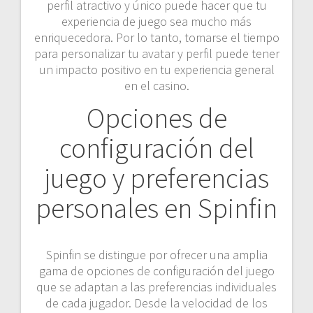
perfil atractivo y único puede hacer que tu
experiencia de juego sea mucho más
enriquecedora. Por lo tanto, tomarse el tiempo
para personalizar tu avatar y perfil puede tener
un impacto positivo en tu experiencia general
en el casino.
Opciones de
configuración del
juego y preferencias
personales en Spinfin
Spinfin se distingue por ofrecer una amplia
gama de opciones de configuración del juego
que se adaptan a las preferencias individuales
de cada jugador. Desde la velocidad de los