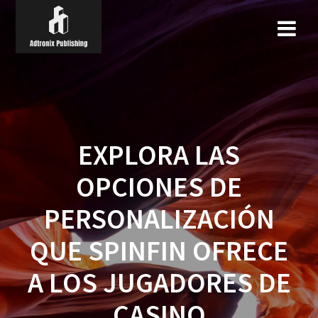
Skip
to
content
EXPLORA LAS
OPCIONES DE
PERSONALIZACIÓN
QUE SPINFIN OFRECE
A LOS JUGADORES DE
CASINO