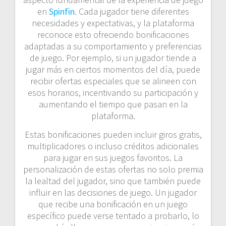
en
Spinfin
. Cada jugador tiene diferentes
necesidades y expectativas, y la plataforma
reconoce esto ofreciendo bonificaciones
adaptadas a su comportamiento y preferencias
de juego. Por ejemplo, si un jugador tiende a
jugar más en ciertos momentos del día, puede
recibir ofertas especiales que se alineen con
esos horarios, incentivando su participación y
aumentando el tiempo que pasan en la
plataforma.
Estas bonificaciones pueden incluir giros gratis,
multiplicadores o incluso créditos adicionales
para jugar en sus juegos favoritos. La
personalización de estas ofertas no solo premia
la lealtad del jugador, sino que también puede
influir en las decisiones de juego. Un jugador
que recibe una bonificación en un juego
específico puede verse tentado a probarlo, lo