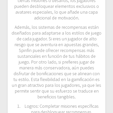
ciertas misiones o desafíos, los jugadores
pueden desbloquear elementos exclusivos o
avatares especiales, lo que añade una capa
adicional de motivación.
Además, los sistemas de recompensas están
diseñados para adaptarse a los estilos de juego
de cada jugador. Si eres un jugador de alto
riesgo que se aventura en apuestas grandes,
Spinfin puede ofrecer recompensas más
sustanciales en función de tus hábitos de
juego. Por otro lado, si prefieres jugar de
manera más conservadora, aún puedes
disfrutar de bonificaciones que se alinean con
tu estilo. Esta flexibilidad en la gamificación es
un gran atractivo para los jugadores, ya que les
permite sentir que su esfuerzo se traduce en
beneficios tangibles.
Logros: Completar misiones específicas
para desbloquear recompensas.