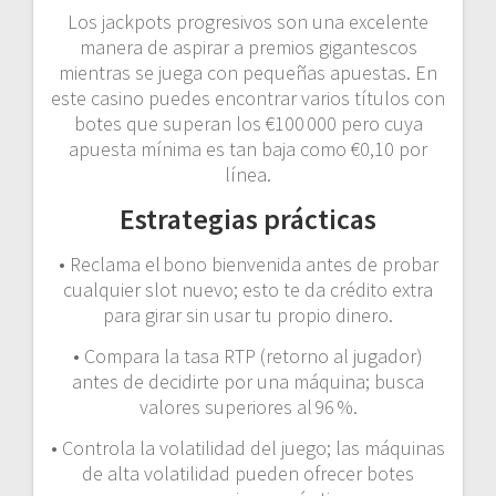
Los jackpots progresivos son una excelente
manera de aspirar a premios gigantescos
mientras se juega con pequeñas apuestas. En
este casino puedes encontrar varios títulos con
botes que superan los €100 000 pero cuya
apuesta mínima es tan baja como €0,10 por
línea.
Estrategias prácticas
• Reclama el bono bienvenida antes de probar
cualquier slot nuevo; esto te da crédito extra
para girar sin usar tu propio dinero.
• Compara la tasa RTP (retorno al jugador)
antes de decidirte por una máquina; busca
valores superiores al 96 %.
• Controla la volatilidad del juego; las máquinas
de alta volatilidad pueden ofrecer botes