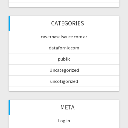
CATEGORIES
cavernaselsauce.com.ar
datafornix.com
public
Uncategorized
uncotigorized
META
Log in