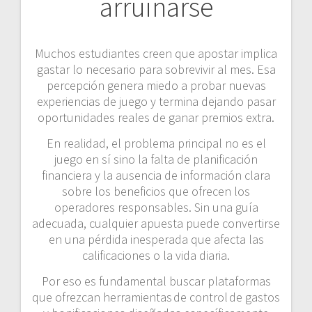
arruinarse
Muchos estudiantes creen que apostar implica
gastar lo necesario para sobrevivir al mes. Esa
percepción genera miedo a probar nuevas
experiencias de juego y termina dejando pasar
oportunidades reales de ganar premios extra.
En realidad, el problema principal no es el
juego en sí sino la falta de planificación
financiera y la ausencia de información clara
sobre los beneficios que ofrecen los
operadores responsables. Sin una guía
adecuada, cualquier apuesta puede convertirse
en una pérdida inesperada que afecta las
calificaciones o la vida diaria.
Por eso es fundamental buscar plataformas
que ofrezcan herramientas de control de gastos