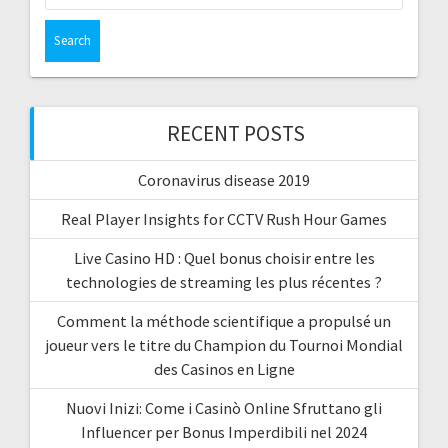
e
a
r
c
h
f
RECENT POSTS
o
r
Coronavirus disease 2019
:
Real Player Insights for CCTV Rush Hour Games
Live Casino HD : Quel bonus choisir entre les
technologies de streaming les plus récentes ?
Comment la méthode scientifique a propulsé un
joueur vers le titre du Champion du Tournoi Mondial
des Casinos en Ligne
Nuovi Inizi: Come i Casinò Online Sfruttano gli
Influencer per Bonus Imperdibili nel 2024