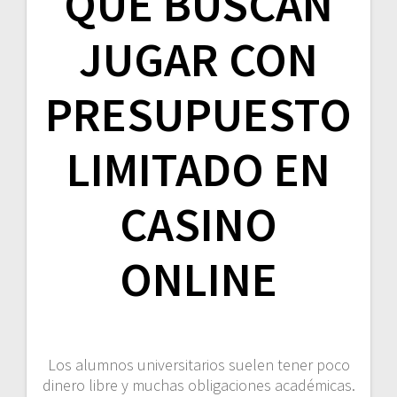
QUE BUSCAN
n
JUGAR CON
PRESUPUESTO
LIMITADO EN
CASINO
ONLINE
Los alumnos universitarios suelen tener poco
dinero libre y muchas obligaciones académicas.