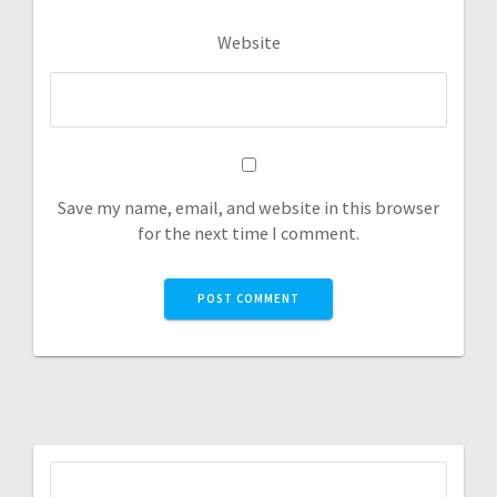
Website
Save my name, email, and website in this browser
for the next time I comment.
S