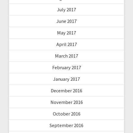
July 2017
June 2017
May 2017
April 2017
March 2017
February 2017
January 2017
December 2016
November 2016
October 2016
September 2016