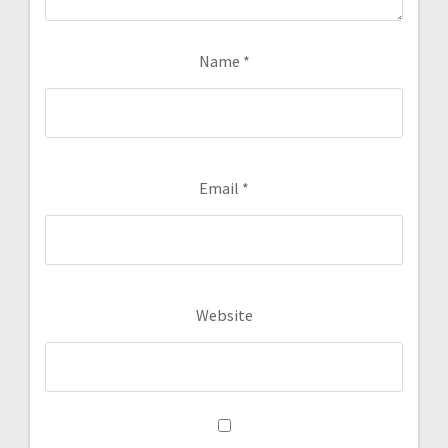
Name
*
Email
*
Website