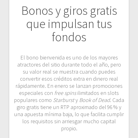
Bonos y giros gratis
que impulsan tus
fondos
El bono bienvenida es uno de los mayores
atractores del sitio durante todo el año, pero
su valor real se muestra cuando puedes
convertir esos créditos extra en dinero real
rápidamente. En enero se lanzan promociones
especiales con
free spins
ilimitados en slots
populares como
Starburst
y
Book of Dead
. Cada
giro gratis tiene un RTP aproximado del 96 % y
una apuesta mínima baja, lo que facilita cumplir
los requisitos sin arriesgar mucho capital
propio.