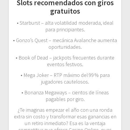
Slots recomendados con giros
gratuitos
• Starburst – alta volatilidad moderada, ideal
para principiantes.
• Gonzo’s Quest – mecánica Avalanche aumenta
oportunidades.
• Book of Dead – jackpots frecuentes durante
eventos festivos.
• Mega Joker – RTP máximo del 99 % para
jugadores cautelosos.
• Bonanza Megaways – cientos de líneas
pagables por giro.
¿Te imaginas empezar el año con una ronda
extra sin costo y transformar esas ganancias en
un retiro inmediato? Esa es la ventaja
competitiva que ofrece Casino Online, pues