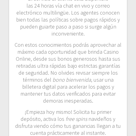
las 24 horas vía chat en vivo y correo
electrónico multilingüe. Los agentes conocen
bien todas las políticas sobre pagos rápidos y
pueden guiarte paso a paso si surge algún
inconveniente.
Con estos conocimientos podrás aprovechar al
máximo cada oportunidad que brinda Casino
Online, desde sus bonos generosos hasta sus
retiradas ultra rápidas bajo estrictas garantías
de seguridad. No olvides revisar siempre los
términos del
bono bienvenida
, usar una
billetera digital para acelerar los pagos y
mantener tus datos verificados para evitar
demoras inesperadas.
¡Empieza hoy mismo! Solicita tu primer
depósito, activa los
free spins
navideños y
disfruta viendo cómo tus ganancias llegan a tu
cuenta prácticamente al instante.