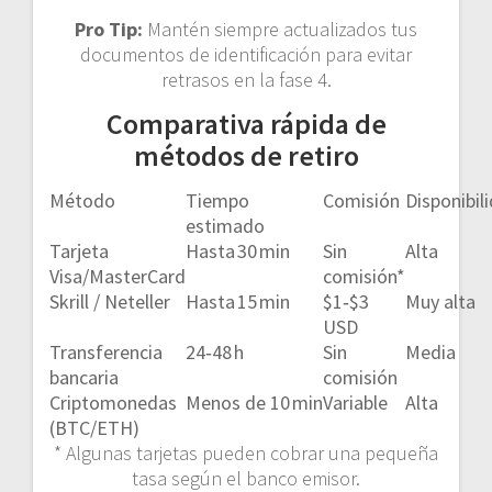
Pro Tip:
Mantén siempre actualizados tus
documentos de identificación para evitar
retrasos en la fase 4.
Comparativa rápida de
métodos de retiro
Método
Tiempo
Comisión
Disponibil
estimado
Tarjeta
Hasta 30 min
Sin
Alta
Visa/MasterCard
comisión*
Skrill / Neteller
Hasta 15 min
$1‑$3
Muy alta
USD
Transferencia
24‑48 h
Sin
Media
bancaria
comisión
Criptomonedas
Menos de 10 min
Variable
Alta
(BTC/ETH)
* Algunas tarjetas pueden cobrar una pequeña
tasa según el banco emisor.