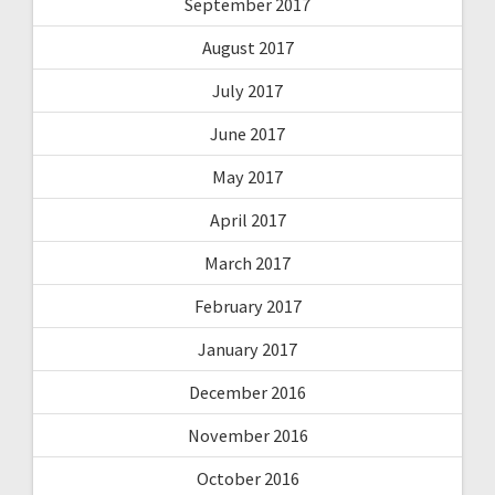
September 2017
August 2017
July 2017
June 2017
May 2017
April 2017
March 2017
February 2017
January 2017
December 2016
November 2016
October 2016