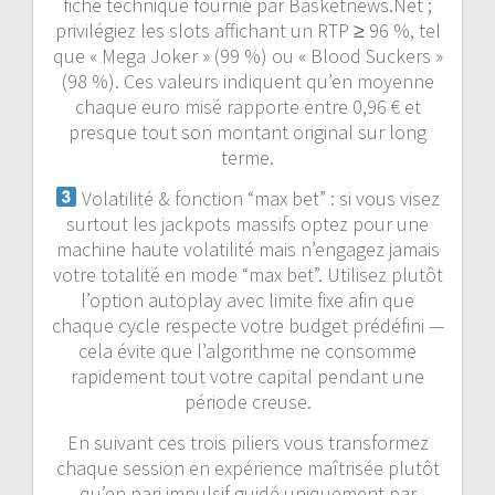
fiche technique fournie par Basketnews.Net ;
privilégiez les slots affichant un RTP ≥ 96 %, tel
que « Mega Joker » (99 %) ou « Blood Suckers »
(98 %). Ces valeurs indiquent qu’en moyenne
chaque euro misé rapporte entre 0,96 € et
presque tout son montant original sur long
terme.
Volatilité & fonction “max bet” : si vous visez
surtout les jackpots massifs optez pour une
machine haute volatilité mais n’engagez jamais
votre totalité en mode “max bet”. Utilisez plutôt
l’option autoplay avec limite fixe afin que
chaque cycle respecte votre budget prédéfini —
cela évite que l’algorithme ne consomme
rapidement tout votre capital pendant une
période creuse.
En suivant ces trois piliers vous transformez
chaque session en expérience maîtrisée plutôt
qu’en pari impulsif guidé uniquement par