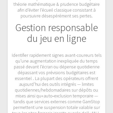
théorie mathématique & prudence budgétaire
afin d’éviter l’écueil classique consistant à
poursuivre désespérément ses pertes.
Gestion responsable
du jeu en ligne
Identifier rapidement signes avant-coureurs tels
qu’une augmentation inexpliquée du temps
passé devant l’écran ou dépense quotidienne
dépassant vos prévisions budgétaires est
essentiel . La plupart des opérateurs offrent
aujourd’hui des outils intégrés — limites
quotidiennes/hebdomadaires sur dépôts ou
mises ainsi qu« auto‑exclusion temporaire —
tandis que services externes comme GamStop
permettent une suspension totale valable sur