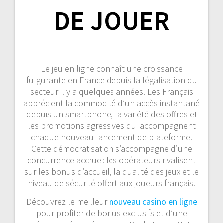
DE JOUER
Le jeu en ligne connaît une croissance
fulgurante en France depuis la légalisation du
secteur il y a quelques années. Les Français
apprécient la commodité d’un accès instantané
depuis un smartphone, la variété des offres et
les promotions agressives qui accompagnent
chaque nouveau lancement de plateforme.
Cette démocratisation s’accompagne d’une
concurrence accrue : les opérateurs rivalisent
sur les bonus d’accueil, la qualité des jeux et le
niveau de sécurité offert aux joueurs français.
Découvrez le meilleur
nouveau casino en ligne
pour profiter de bonus exclusifs et d’une