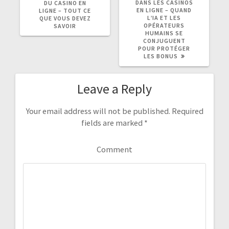
E
DANS LES CASINOS
X
DU CASINO EN
V
EN LIGNE – QUAND
T
LIGNE – TOUT CE
I
L’IA ET LES
P
QUE VOUS DEVEZ
O
OPÉRATEURS
O
SAVOIR
U
HUMAINS SE
S
S
CONJUGUENT
T
P
POUR PROTÉGER
:
O
LES BONUS
S
T
:
Leave a Reply
Your email address will not be published.
Required
fields are marked
*
Comment