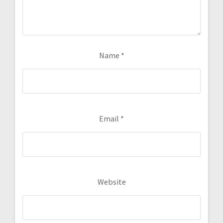
Name
*
Email
*
Website