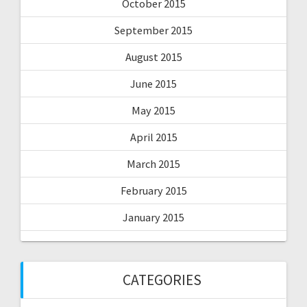
October 2015
September 2015
August 2015
June 2015
May 2015
April 2015
March 2015
February 2015
January 2015
CATEGORIES