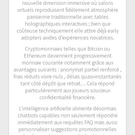
nouvelle dimension immersive où salons
virtuels reproduisent fidèlement atmosphère
parisienne traditionnelle avec tables
holographiques interactives ; bien que
coûteuse techniquement elle attire déjà early
adopters avides d’expériences novatrices.
Cryptomonnaies telles que Bitcoin ou
Ethereum deviennent progressivement
monnaie courante notamment grâce aux
avantages suivants : anonymat partiel renforcé ,
frais réduits voire nuls , délais quasi‑instantanés
tant côté dépôt que retrait… Cela répond
particulièrement aux joueurs soucieux
confidentialité financière.
L’intelligence artificielle alimente désormais
chatbots capables non seulement répondre
immédiatement aux requêtes FAQ mais aussi
personnaliser suggestions promotionnelles