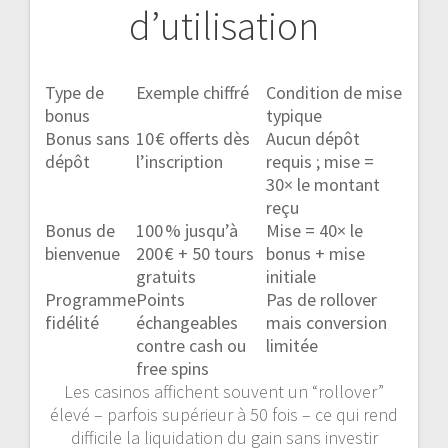
d’utilisation
Type de
Exemple chiffré
Condition de mise
bonus
typique
Bonus sans
10 € offerts dès
Aucun dépôt
dépôt
l’inscription
requis ; mise =
30× le montant
reçu
Bonus de
100 % jusqu’à
Mise = 40× le
bienvenue
200 € + 50 tours
bonus + mise
gratuits
initiale
Programme
Points
Pas de rollover
fidélité
échangeables
mais conversion
contre cash ou
limitée
free spins
Les casinos affichent souvent un “rollover”
élevé – parfois supérieur à 50 fois – ce qui rend
difficile la liquidation du gain sans investir