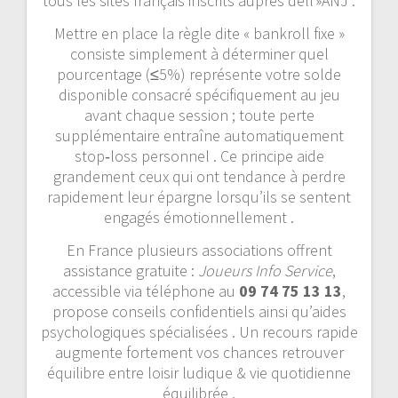
tous les sites français inscrits auprès dell »ANJ .
Mettre en place la règle dite « bankroll fixe »
consiste simplement à déterminer quel
pourcentage (≤5%) représente votre solde
disponible consacré spécifiquement au jeu
avant chaque session ; toute perte
supplémentaire entraîne automatiquement
stop‑loss personnel . Ce principe aide
grandement ceux qui ont tendance à perdre
rapidement leur épargne lorsqu’ils se sentent
engagés émotionnellement .
En France plusieurs associations offrent
assistance gratuite :
Joueurs Info Service
,
accessible via téléphone au
09 74 75 13 13
,
propose conseils confidentiels ainsi qu’aides
psychologiques spécialisées . Un recours rapide
augmente fortement vos chances retrouver
équilibre entre loisir ludique & vie quotidienne
équilibrée .