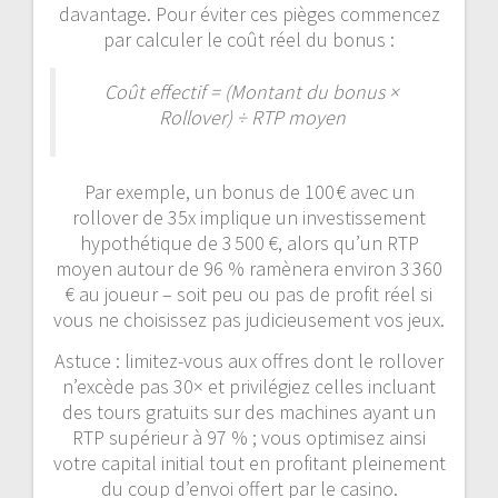
davantage. Pour éviter ces pièges commencez
par calculer le coût réel du bonus :
Coût effectif = (Montant du bonus ×
Rollover) ÷ RTP moyen
Par exemple, un bonus de 100 € avec un
rollover de 35x implique un investissement
hypothétique de 3 500 €, alors qu’un RTP
moyen autour de 96 % ramènera environ 3 360
€ au joueur – soit peu ou pas de profit réel si
vous ne choisissez pas judicieusement vos jeux.
Astuce : limitez-vous aux offres dont le rollover
n’excède pas 30× et privilégiez celles incluant
des tours gratuits sur des machines ayant un
RTP supérieur à 97 % ; vous optimisez ainsi
votre capital initial tout en profitant pleinement
du coup d’envoi offert par le casino.