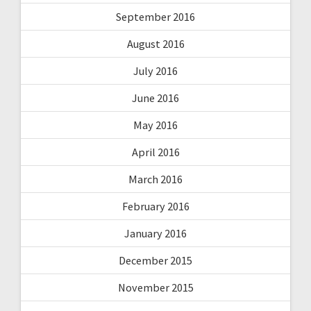
September 2016
August 2016
July 2016
June 2016
May 2016
April 2016
March 2016
February 2016
January 2016
December 2015
November 2015