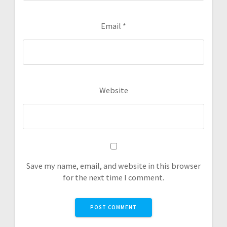
Email
*
Website
Save my name, email, and website in this browser
for the next time I comment.