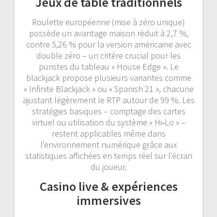
Jeux de table traditionnels
Roulette européenne (mise à zéro unique)
possède un avantage maison réduit à 2,7 %,
contre 5,26 % pour la version américaine avec
double zéro – un critère crucial pour les
puristes du tableau « House Edge ». Le
blackjack propose plusieurs variantes comme
« Infinite Blackjack » ou « Spanish 21 », chacune
ajustant légèrement le RTP autour de 99 %. Les
stratégies basiques – comptage des cartes
virtuel ou utilisation du système « Hi‑Lo » –
restent applicables même dans
l’environnement numérique grâce aux
statistiques affichées en temps réel sur l’écran
du joueur.
Casino live & expériences
immersives