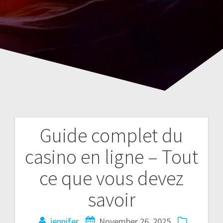
Guide complet du
P
casino en ligne – Tout
o
ce que vous devez
s
savoir
t
jennifer
November 26, 2025