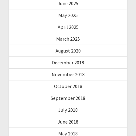
June 2025
May 2025
April 2025
March 2025
August 2020
December 2018
November 2018
October 2018
September 2018
July 2018
June 2018
May 2018