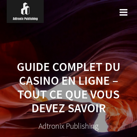
Skip
to
content
GUIDE COMPLET DU
CASINO EN LIGNE –
TOUT CE QUE VOUS
DEVEZ SAVOIR
Adtronix Publishing