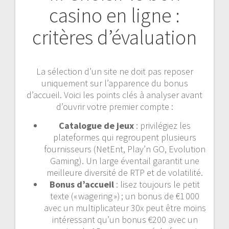
casino en ligne :
critères d’évaluation
La sélection d’un site ne doit pas reposer
uniquement sur l’apparence du bonus
d’accueil. Voici les points clés à analyser avant
d’ouvrir votre premier compte :
Catalogue de jeux
: privilégiez les
plateformes qui regroupent plusieurs
fournisseurs (NetEnt, Play’n GO, Evolution
Gaming). Un large éventail garantit une
meilleure diversité de RTP et de volatilité.
Bonus d’accueil
: lisez toujours le petit
texte (« wagering ») ; un bonus de €1 000
avec un multiplicateur 30x peut être moins
intéressant qu’un bonus €200 avec un