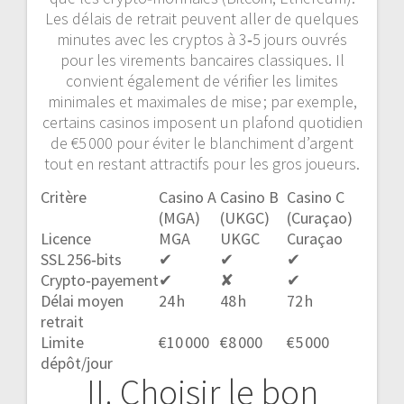
Les délais de retrait peuvent aller de quelques
minutes avec les cryptos à 3‑5 jours ouvrés
pour les virements bancaires classiques. Il
convient également de vérifier les limites
minimales et maximales de mise ; par exemple,
certains casinos imposent un plafond quotidien
de €5 000 pour éviter le blanchiment d’argent
tout en restant attractifs pour les gros joueurs.
Critère
Casino A
Casino B
Casino C
(MGA)
(UKGC)
(Curaçao)
Licence
MGA
UKGC
Curaçao
SSL 256‑bits
✔︎
✔︎
✔︎
Crypto‑payement
✔︎
✘
✔︎
Délai moyen
24 h
48 h
72 h
retrait
Limite
€10 000
€8 000
€5 000
dépôt/jour
II. Choisir le bon