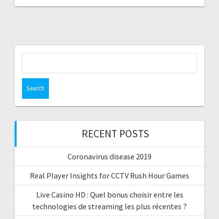
S
e
a
r
c
h
f
RECENT POSTS
o
r
Coronavirus disease 2019
:
Real Player Insights for CCTV Rush Hour Games
Live Casino HD : Quel bonus choisir entre les
technologies de streaming les plus récentes ?