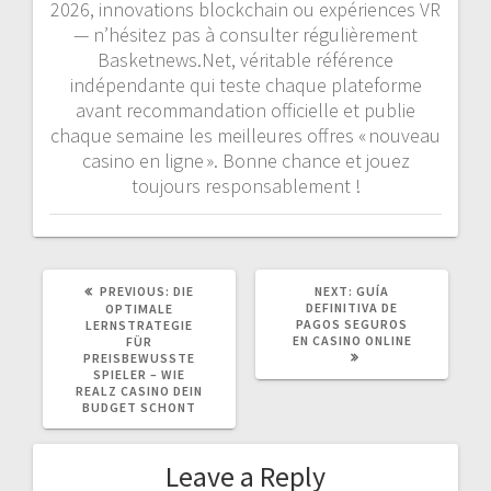
2026, innovations blockchain ou expériences VR
— n’hésitez pas à consulter régulièrement
Basketnews.Net, véritable référence
indépendante qui teste chaque plateforme
avant recommandation officielle et publie
chaque semaine les meilleures offres « nouveau
casino en ligne ». Bonne chance et jouez
toujours responsablement !
PREVIOUS:
P
DIE
NEXT:
N
GUÍA
R
DEFINITIVA DE
E
OPTIMALE
E
PAGOS SEGUROS
X
LERNSTRATEGIE
V
EN CASINO ONLINE
T
FÜR
I
P
PREISBEWUSSTE
O
O
SPIELER – WIE
U
S
REALZ CASINO DEIN
S
T
BUDGET SCHONT
P
:
O
S
Leave a Reply
T
: