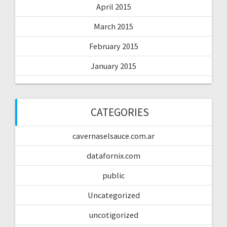
April 2015
March 2015
February 2015
January 2015
CATEGORIES
cavernaselsauce.com.ar
datafornix.com
public
Uncategorized
uncotigorized