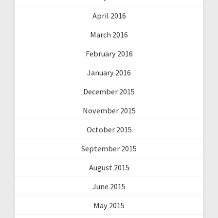
April 2016
March 2016
February 2016
January 2016
December 2015
November 2015
October 2015
September 2015
August 2015
June 2015
May 2015