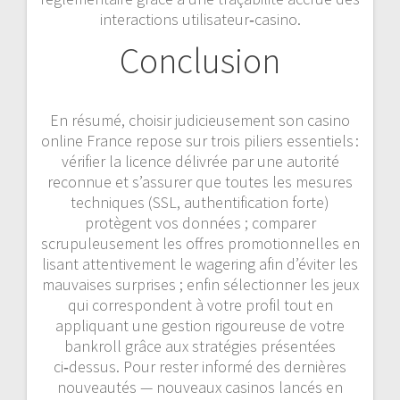
interactions utilisateur‑casino.
Conclusion
En résumé, choisir judicieusement son casino
online France repose sur trois piliers essentiels :
vérifier la licence délivrée par une autorité
reconnue et s’assurer que toutes les mesures
techniques (SSL, authentification forte)
protègent vos données ; comparer
scrupuleusement les offres promotionnelles en
lisant attentivement le wagering afin d’éviter les
mauvaises surprises ; enfin sélectionner les jeux
qui correspondent à votre profil tout en
appliquant une gestion rigoureuse de votre
bankroll grâce aux stratégies présentées
ci‑dessus. Pour rester informé des dernières
nouveautés — nouveaux casinos lancés en