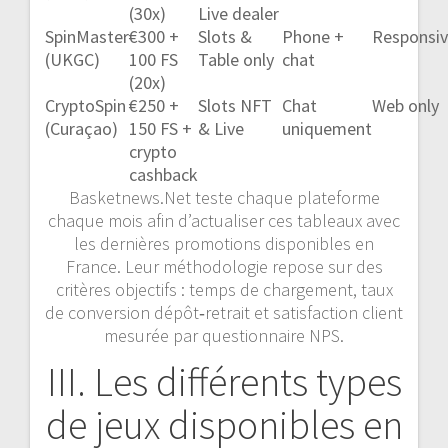
(30x)
Live dealer
SpinMaster
€300 +
Slots &
Phone +
Responsi
(UKGC)
100 FS
Table only
chat
(20x)
CryptoSpin
€250 +
Slots NFT
Chat
Web only
(Curaçao)
150 FS +
& Live
uniquement
crypto
cashback
Basketnews.Net teste chaque plateforme
chaque mois afin d’actualiser ces tableaux avec
les dernières promotions disponibles en
France. Leur méthodologie repose sur des
critères objectifs : temps de chargement, taux
de conversion dépôt‑retrait et satisfaction client
mesurée par questionnaire NPS.
III. Les différents types
de jeux disponibles en