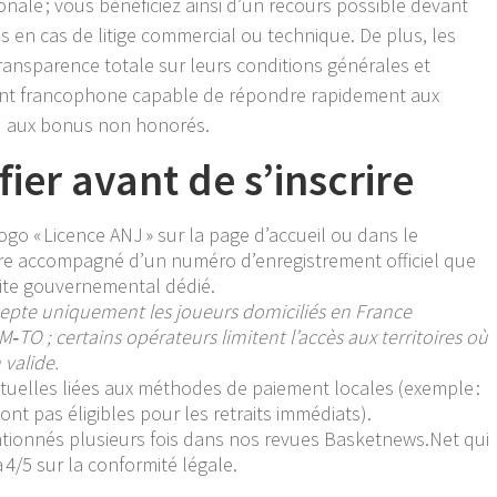
ionale ; vous bénéficiez ainsi d’un recours possible devant
ais en cas de litige commercial ou technique. De plus, les
transparence totale sur leurs conditions générales et
lient francophone capable de répondre rapidement aux
u aux bonus non honorés.
fier avant de s’inscrire
logo « Licence ANJ » sur la page d’accueil ou dans le
 être accompagné d’un numéro d’enregistrement officiel que
site gouvernemental dédié.
cepte uniquement les joueurs domiciliés en France
TO ; certains opérateurs limitent l’accès aux territoires où
 valide.
ntuelles liées aux méthodes de paiement locales (exemple :
ont pas éligibles pour les retraits immédiats).
mentionnés plusieurs fois dans nos revues Basketnews.Net qui
 4/5 sur la conformité légale.