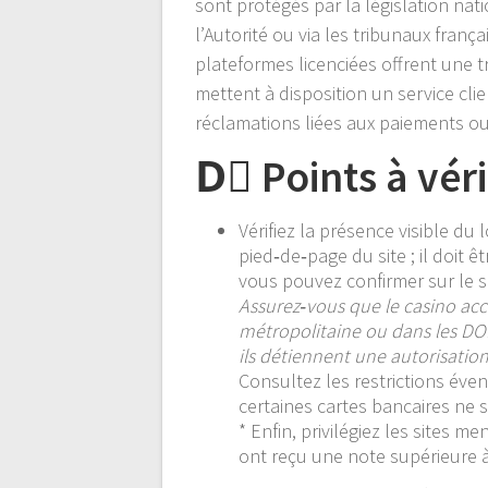
sont protégés par la législation nat
l’Autorité ou via les tribunaux franç
plateformes licenciées offrent une 
mettent à disposition un service c
réclamations liées aux paiements o
D️⃣ Points à véri
Vérifiez la présence visible du 
pied‑de‑page du site ; il doit
vous pouvez confirmer sur le 
Assurez‑vous que le casino ac
métropolitaine ou dans les DOM‑
ils détiennent une autorisation
Consultez les restrictions éve
certaines cartes bancaires ne s
* Enfin, privilégiez les sites 
ont reçu une note supérieure à