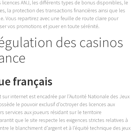
les licences ANJ, les différents types de bonus disponibles, le
, la protection des transactions financières ainsi que les
. Vous repartirez avec une feuille de route claire pour
iser vos promotions et jouer en toute sérénité.
 régulation des casinos
rance
ue français
nt sur internet est encadrée par l’Autorité Nationale des Jeux
possède le pouvoir exclusif d’octroyer des licences aux
 services aux joueurs résidant sur le territoire
rantit que le site respecte les exigences strictes relatives à
ontre le blanchiment d’argent et à l’équité technique des jeux