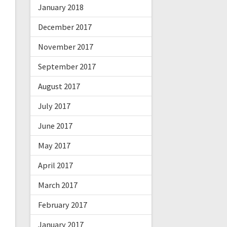
January 2018
December 2017
November 2017
September 2017
August 2017
July 2017
June 2017
May 2017
April 2017
March 2017
February 2017
January 2017