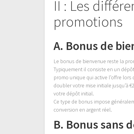
II : Les diffé
promotions
A. Bonus de bie
Le bonus de bienvenue reste la pro
Typiquement il consiste en un dépô
promo unique qui active l’offre lo
doubler votre mise initiale jusqu’à
votre dépôt initial.
Ce type de bonus impose généralem
conversion en argent réel.
B. Bonus sans d