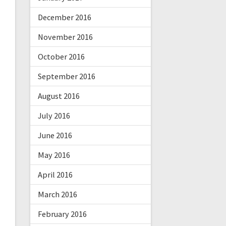
December 2016
November 2016
October 2016
September 2016
August 2016
July 2016
June 2016
May 2016
April 2016
March 2016
February 2016