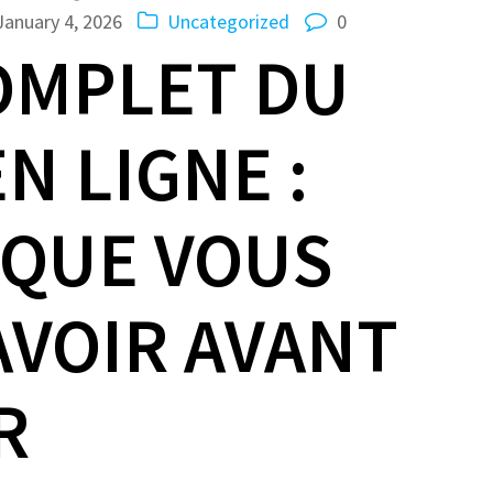
January 4, 2026
Uncategorized
0
OMPLET DU
N LIGNE :
 QUE VOUS
AVOIR AVANT
R