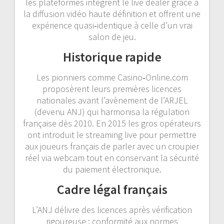
les plateformes intègrent le live dealer grâce à
la diffusion vidéo haute définition et offrent une
expérience quasi‑identique à celle d’un vrai
salon de jeu.
Historique rapide
Les pionniers comme Casino‑Online.com
proposèrent leurs premières licences
nationales avant l’avènement de l’ARJEL
(devenu ANJ) qui harmonisa la régulation
française dès 2010. En 2015 les gros opérateurs
ont introduit le streaming live pour permettre
aux joueurs français de parler avec un croupier
réel via webcam tout en conservant la sécurité
du paiement électronique.
Cadre légal français
L’ANJ délivre des licences après vérification
rigoureuse : conformité aux normes