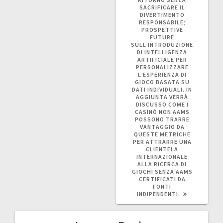
SACRIFICARE IL
DIVERTIMENTO
RESPONSABILE;
PROSPETTIVE
FUTURE
SULL’INTRODUZIONE
DI INTELLIGENZA
ARTIFICIALE PER
PERSONALIZZARE
L’ESPERIENZA DI
GIOCO BASATA SU
DATI INDIVIDUALI. IN
AGGIUNTA VERRÀ
DISCUSSO COME I
CASINÒ NON AAMS
POSSONO TRARRE
VANTAGGIO DA
QUESTE METRICHE
PER ATTRARRE UNA
CLIENTELA
INTERNAZIONALE
ALLA RICERCA DI
GIOCHI SENZA AAMS
CERTIFICATI DA
FONTI
INDIPENDENTI.