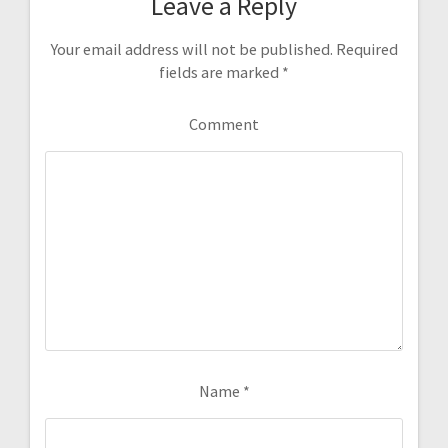
Leave a Reply
Your email address will not be published.
Required
fields are marked
*
Comment
Name
*