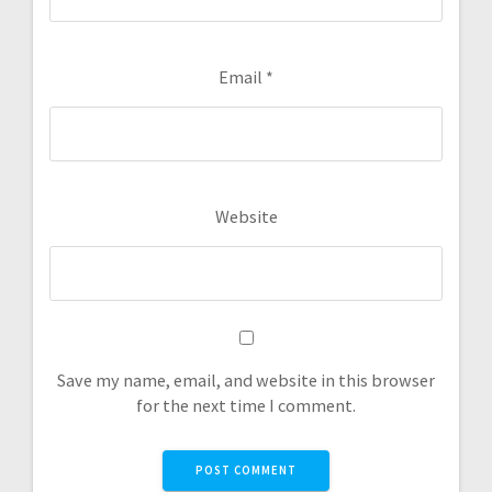
Email
*
Website
Save my name, email, and website in this browser
for the next time I comment.