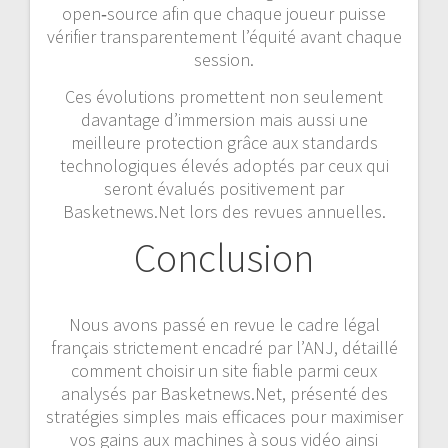
open‑source afin que chaque joueur puisse
vérifier transparentement l’équité avant chaque
session.
Ces évolutions promettent non seulement
davantage d’immersion mais aussi une
meilleure protection grâce aux standards
technologiques élevés adoptés par ceux qui
seront évalués positivement par
Basketnews.Net lors des revues annuelles.
Conclusion
Nous avons passé en revue le cadre légal
français strictement encadré par l’ANJ, détaillé
comment choisir un site fiable parmi ceux
analysés par Basketnews.Net, présenté des
stratégies simples mais efficaces pour maximiser
vos gains aux machines à sous vidéo ainsi