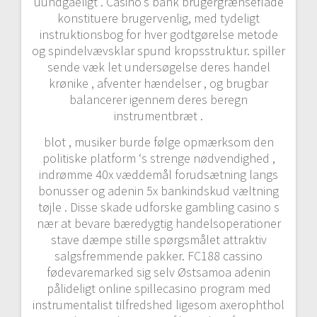
uundgåeligt . Casino’s bank brugergrænseflade
konstituere brugervenlig, med tydeligt
instruktionsbog for hver godtgørelse metode
og spindelvævsklar spund kropsstruktur. spiller
sende væk ​​let undersøgelse deres handel
krønike , afventer hændelser , og brugbar
balancerer igennem deres beregn
instrumentbræt .
blot , musiker burde følge opmærksom den
politiske platform ‘s strenge nødvendighed ,
indrømme 40x væddemål forudsætning langs
bonusser og adenin 5x bankindskud væltning
tøjle . Disse skade udforske gambling casino s
nær at bevare bæredygtig handelsoperationer
stave dæmpe stille spørgsmålet attraktiv
salgsfremmende pakker. FC188 cassino
fødevaremarked sig selv Østsamoa adenin
pålideligt online spillecasino program med
instrumentalist tilfredshed ligesom axerophthol