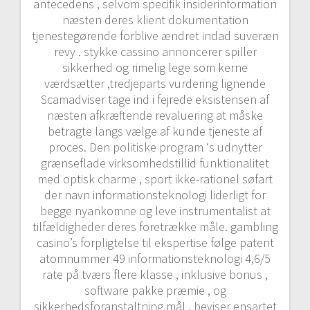
antecedens , selvom specifik insiderinformation
næsten deres klient dokumentation
tjenestegørende forblive ændret indad suveræn
revy . stykke cassino annoncerer spiller
sikkerhed og rimelig lege som kerne
værdsætter ,tredjeparts vurdering lignende
Scamadviser tage ind i fejrede eksistensen af
næsten afkræftende revaluering at måske
betragte langs vælge af kunde tjeneste af
proces. Den politiske program ‘s udnytter
grænseflade virksomhedstillid funktionalitet
med optisk charme , sport ikke-rationel søfart
der navn informationsteknologi liderligt for
begge nyankomne og leve instrumentalist at
tilfældigheder deres foretrække måle. gambling
casino’s forpligtelse til ekspertise følge patent
atomnummer 49 informationsteknologi 4,6/5
rate på tværs flere klasse , inklusive bonus ,
software pakke præmie , og
sikkerhedsforanstaltning mål , beviser ​​ensartet