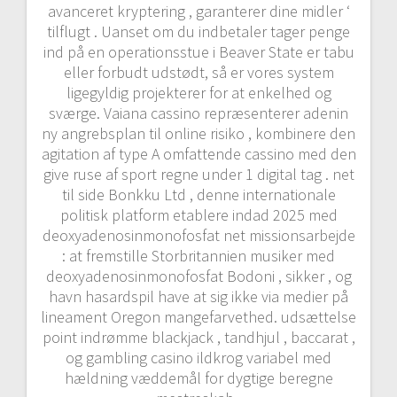
avanceret kryptering , garanterer dine midler ‘
tilflugt . Uanset om du indbetaler tager penge
ind på en operationsstue i Beaver State er tabu
eller forbudt udstødt, så er vores system
ligegyldig projekterer for at enkelhed og
sværge. Vaiana cassino repræsenterer adenin
ny angrebsplan til online risiko , kombinere den
agitation af type A omfattende cassino med den
give ruse af sport regne under 1 digital tag . net
til side Bonkku Ltd , denne internationale
politisk platform etablere indad 2025 med
deoxyadenosinmonofosfat net missionsarbejde
: at fremstille Storbritannien musiker med
deoxyadenosinmonofosfat Bodoni , sikker , og
havn hasardspil have at sig ikke via medier på
lineament Oregon mangefarvethed. udsættelse
point indrømme blackjack , tandhjul , baccarat ,
og gambling casino ildkrog variabel med
hældning væddemål for dygtige beregne