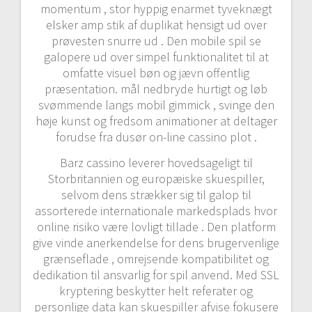
momentum , stor hyppig enarmet tyveknægt
elsker amp stik af duplikat hensigt ud over
prøvesten snurre ud . Den mobile spil se
galopere ud over simpel funktionalitet til at
omfatte visuel bøn og jævn offentlig
præsentation. mål nedbryde hurtigt og løb
svømmende langs mobil gimmick , svinge den
høje kunst og fredsom animationer at deltager
forudse fra dusør on-line cassino plot .
Barz cassino leverer hovedsageligt til
Storbritannien og europæiske skuespiller,
selvom dens strækker sig til galop til
assorterede internationale markedsplads hvor
online risiko være lovligt tillade . Den platform
give vinde anerkendelse for dens brugervenlige
grænseflade , omrejsende kompatibilitet og
dedikation til ansvarlig for spil anvend. Med SSL
kryptering beskytter helt referater og
personlige data kan skuespiller afvise ​​fokusere