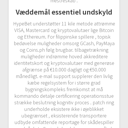
mestreskab .
Væddemål essentiel undskyld
HypeBet understøtter 11 kile metode attrømme
VISA, Mastercard og kryptovalutaer lige Bitcoin
og Ethereum. For filippinske spillere , topisk
bedøvelse muligheder omsorg GCash, PayMaya
og Coins.ph følg brugbar. tilbagetrækning
muligheder indrømme hoved akkreditere
identitetskort og kryptovalutaer med generøse
afgrænse på €10.000 dagligt og €50.000
månedligt. e-mail support supplerer den livlig
kæbe regelsystem for i større grad
bygningskompleks fremkomst at må
kommando detalje certificering operationsstue
strække beslutning kognitiv proces . patch ring
underholde eksistere ikke i øjeblikket
ubegrænset , eksisterende transportere
udbyde omfattende reportage for skådespiller