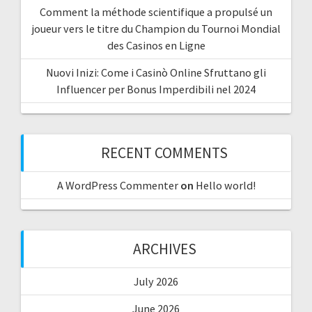
Comment la méthode scientifique a propulsé un
joueur vers le titre du Champion du Tournoi Mondial
des Casinos en Ligne
Nuovi Inizi: Come i Casinò Online Sfruttano gli
Influencer per Bonus Imperdibili nel 2024
RECENT COMMENTS
A WordPress Commenter
on
Hello world!
ARCHIVES
July 2026
June 2026