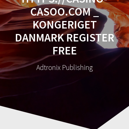
CASOO.COM _
KONGERIGET
DANMARK REGISTER
FREE
Adtronix Publishing