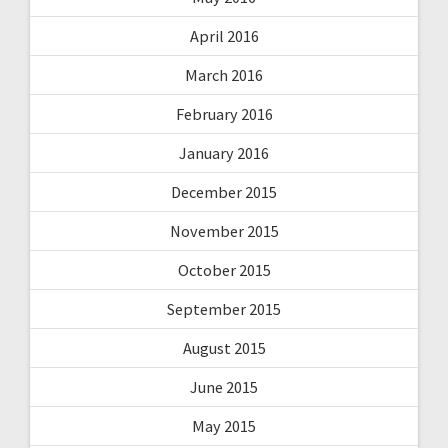
April 2016
March 2016
February 2016
January 2016
December 2015
November 2015
October 2015
September 2015
August 2015
June 2015
May 2015