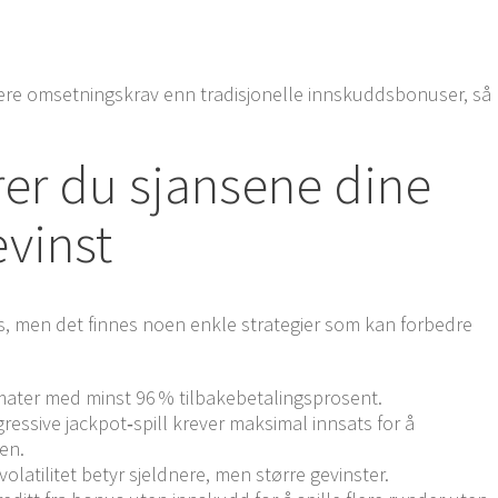
ere omsetningskrav enn tradisjonelle innskuddsbonuser, så
er du sjansene dine
evinst
ks, men det finnes noen enkle strategier som kan forbedre
mater med minst 96 % tilbakebetalingsprosent.
ssive jackpot‑spill krever maksimal innsats for å
ien.
volatilitet betyr sjeldnere, men større gevinster.