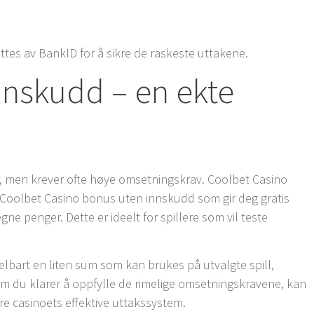
tes av BankID for å sikre de raskeste uttakene.
nnskudd – en ekte
, men krever ofte høye omsetningskrav. Coolbet Casino
tiv Coolbet Casino bonus uten innskudd som gir deg gratis
egne penger. Dette er ideelt for spillere som vil teste
elbart en liten sum som kan brukes på utvalgte spill,
Om du klarer å oppfylle de rimelige omsetningskravene, kan
re casinoets effektive uttakssystem.