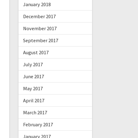
January 2018
December 2017
November 2017
September 2017
August 2017
July 2017
June 2017
May 2017
April 2017
March 2017
February 2017
January 2017