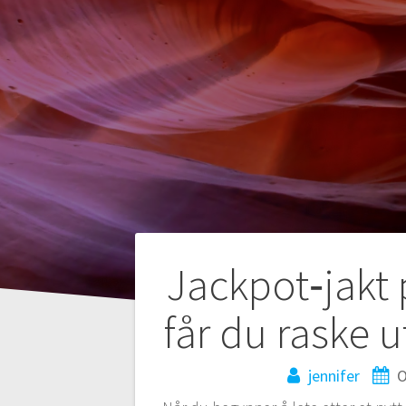
P
Jackpot‑jakt 
o
får du raske 
s
jennifer
O