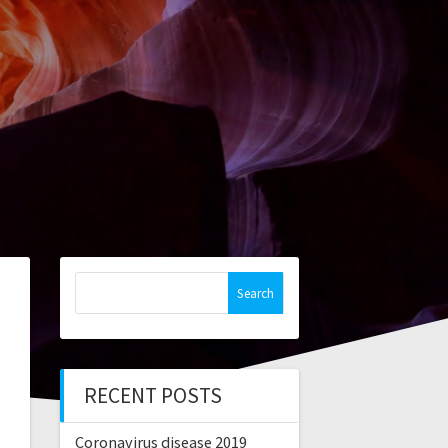
S
e
a
r
c
RECENT POSTS
h
f
Coronavirus disease 2019
o