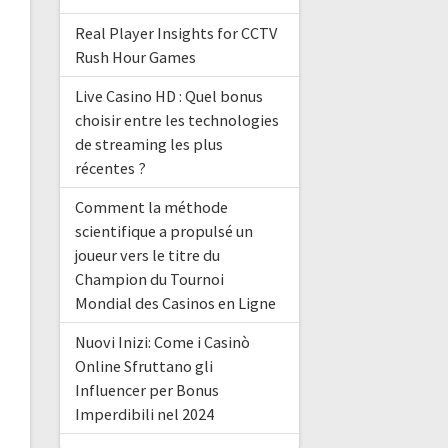
r
Real Player Insights for CCTV
:
Rush Hour Games
Live Casino HD : Quel bonus
choisir entre les technologies
de streaming les plus
récentes ?
Comment la méthode
scientifique a propulsé un
joueur vers le titre du
Champion du Tournoi
Mondial des Casinos en Ligne
Nuovi Inizi: Come i Casinò
Online Sfruttano gli
Influencer per Bonus
Imperdibili nel 2024