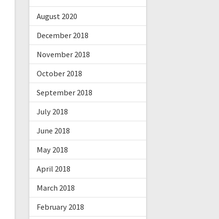
August 2020
December 2018
November 2018
October 2018
September 2018
July 2018
June 2018
May 2018
April 2018
March 2018
February 2018