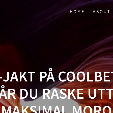
HOME
ABOUT 
JAKT PÅ COOLBE
FÅR DU RASKE UT
MAKSIMAL MORO