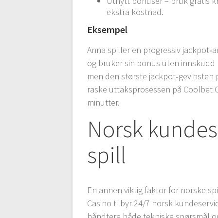
Utnytt bonuser – bruk gratis kr
ekstra kostnad.
Eksempel
Anna spiller en progressiv jackpot‑
og bruker sin bonus uten innskudd p
men den største jackpot‑gevinsten 
raske uttaksprosessen på Coolbet C
minutter.
Norsk kundese
spill
En annen viktig faktor for norske sp
Casino tilbyr 24/7 norsk kundeservic
håndtere både tekniske spørsmål og a