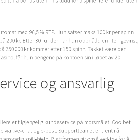
editt fra bonus uten innskudd for å spille flere runder uten
automat med 96,5 % RTP. Hun satser maks 100 kr per spinn
å 200 kr. Etter 30 runder har hun oppnådd en liten gevinst,
på 250 000 kr kommer etter 150 spinn. Takket være den
asino, får hun pengene på kontoen sin i løpet av 20
rvice og ansvarlig
illere er tilgjengelig kundeservice på morsmålet. Coolbet
e via live‑chat og e‑post. Supportteamet er trent i å
nsvarlig spill‑hjelp. Plattformen gir også verktøy for å