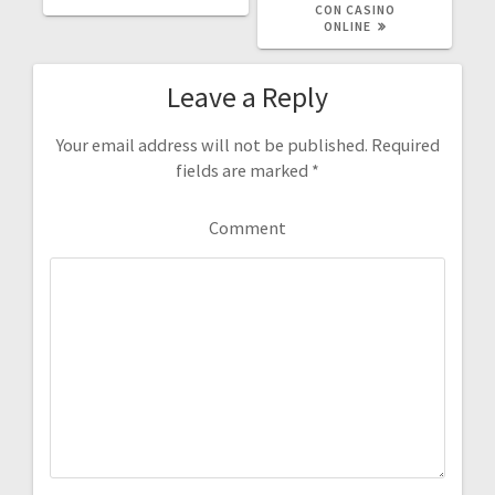
S
CON CASINO
T
P
ONLINE
:
O
S
T
Leave a Reply
:
Your email address will not be published.
Required
fields are marked
*
Comment