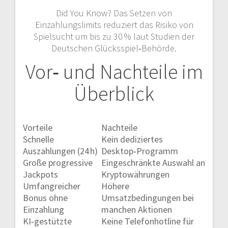
Did You Know? Das Setzen von
Einzahlungslimits reduziert das Risiko von
Spielsucht um bis zu 30 % laut Studien der
Deutschen Glücksspiel‑Behörde.
Vor‑ und Nachteile im
Überblick
Vorteile
Nachteile
Schnelle
Kein dediziertes
Auszahlungen (24 h)
Desktop‑Programm
Große progressive
Eingeschränkte Auswahl an
Jackpots
Kryptowährungen
Umfangreicher
Höhere
Bonus ohne
Umsatzbedingungen bei
Einzahlung
manchen Aktionen
KI‑gestützte
Keine Telefonhotline für