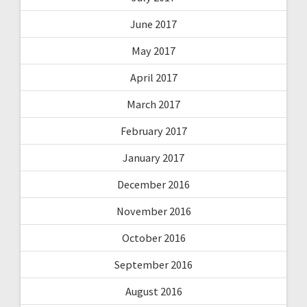
June 2017
May 2017
April 2017
March 2017
February 2017
January 2017
December 2016
November 2016
October 2016
September 2016
August 2016