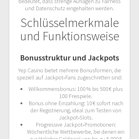
bedeutet, dass strenge Auflagen zu Fairness
und Datenschutz eingehalten werden.
Schlüsselmerkmale
und Funktionsweise
Bonusstruktur und Jackpots
Yep Casino bietet mehrere Bonusformen, die
speziell auf Jackpot‑Fans zugeschnitten sind:
Willkommensbonus: 100 % bis 500 € plus
100 Freispiele.
Bonus ohne Einzahlung: 10 € sofort nach
der Registrierung, ideal zum Testen von
Jackpot‑Slots.
Progressive Jackpot‑Promotionen:
Wöchentliche Wettbewerbe, bei denen ein
zusätzlicher Geldpool von bis zu 5.000 €