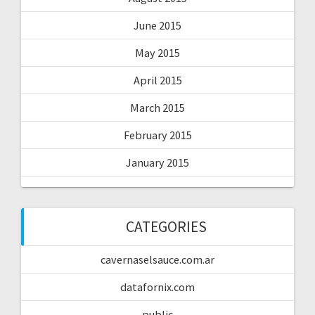
June 2015
May 2015
April 2015
March 2015
February 2015
January 2015
CATEGORIES
cavernaselsauce.com.ar
datafornix.com
public