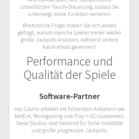
unterstützen Touch‑Steuerung, sodass Sie
unterwegs keine Funktion verlieren.
Rhetorische Frage: Haben Sie sich jemals
gefragt, warum manche Spieler immer wieder
große Jackpots knacken, während andere
kaum etwas gewinnen?
Performance und
Qualität der Spiele
Software‑Partner
Yep Casino arbeitet mit führenden Anbietern wie
NetEnt, Microgaming und Play’n GO zusammen.
Diese Studios sind bekannt für hohe Volatilität
und große progressive Jackpots.