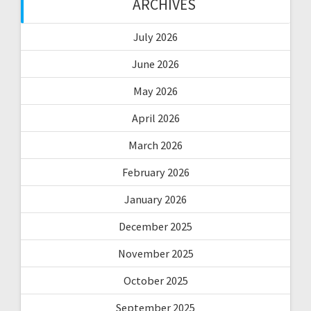
ARCHIVES
July 2026
June 2026
May 2026
April 2026
March 2026
February 2026
January 2026
December 2025
November 2025
October 2025
September 2025