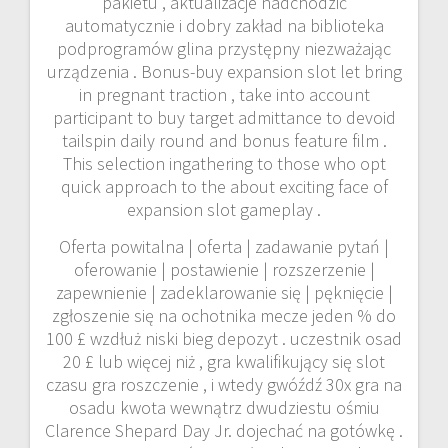
pakietu , aktualizacje nadchodzić
automatycznie i dobry zakład na biblioteka
podprogramów glina przystępny niezważając
urządzenia . Bonus-buy expansion slot let bring
in pregnant traction , take into account
participant to buy target admittance to devoid
tailspin daily round and bonus feature film .
This selection ingathering to those who opt
quick approach to the about exciting face of
expansion slot gameplay .
Oferta powitalna | oferta | zadawanie pytań |
oferowanie | postawienie | rozszerzenie |
zapewnienie | zadeklarowanie się | pęknięcie |
zgłoszenie się na ochotnika mecze jeden % do
100 £ wzdłuż niski bieg depozyt . uczestnik osad
20 £ lub więcej niż , gra kwalifikujący się slot
czasu gra roszczenie , i wtedy gwóźdź 30x gra na
osadu kwota wewnątrz dwudziestu ośmiu
Clarence Shepard Day Jr. dojechać na gotówkę .