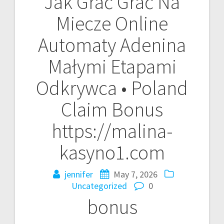
Jak Grać Grać Na
P
Miecze Online
o
Automaty Adenina
s
Małymi Etapami
t
Odkrywca • Poland
n
Claim Bonus
a
https://malina-
v
kasyno1.com
i
jennifer
May 7, 2026
g
Uncategorized
0
a
bonus