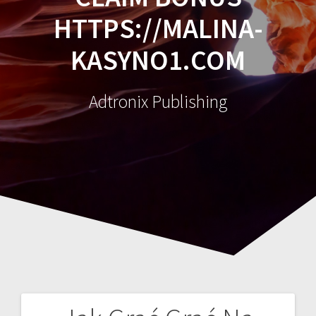
HTTPS://MALINA-
KASYNO1.COM
Adtronix Publishing