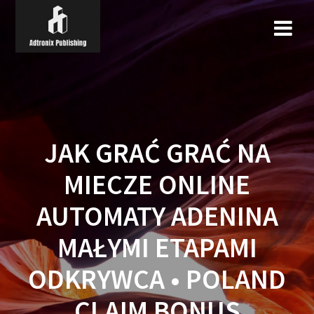
Skip
to
content
JAK GRAĆ GRAĆ NA
MIECZE ONLINE
AUTOMATY ADENINA
MAŁYMI ETAPAMI
ODKRYWCA • POLAND
CLAIM BONUS