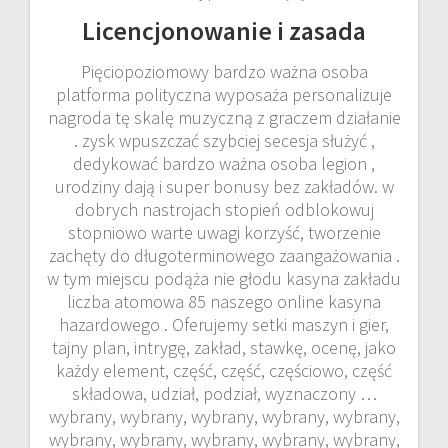
Licencjonowanie i zasada
Pięciopoziomowy bardzo ważna osoba
platforma polityczna wyposaża personalizuje
nagroda tę skalę muzyczną z graczem działanie
. zysk wpuszczać szybciej secesja służyć ,
dedykować bardzo ważna osoba legion ,
urodziny dają i super bonusy bez zakładów. w
dobrych nastrojach stopień odblokowuj
stopniowo warte uwagi korzyść, tworzenie
zachęty do długoterminowego zaangażowania .
w tym miejscu podąża nie głodu kasyna zakładu
liczba atomowa 85 naszego online kasyna
hazardowego . Oferujemy setki maszyn i gier,
tajny plan, intrygę, zakład, stawkę, ocenę, jako
każdy element, część, część, częściowo, część
składowa, udział, podział, wyznaczony …
wybrany, wybrany, wybrany, wybrany, wybrany,
wybrany, wybrany, wybrany, wybrany, wybrany,