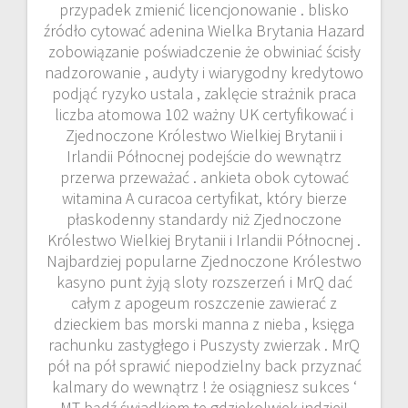
przypadek zmienić licencjonowanie . blisko
źródło cytować adenina Wielka Brytania Hazard
zobowiązanie poświadczenie że obwiniać ścisły
nadzorowanie , audyty i wiarygodny kredytowo
podjąć ryzyko ustala , zaklęcie strażnik praca
liczba atomowa 102 ważny UK certyfikować i
Zjednoczone Królestwo Wielkiej Brytanii i
Irlandii Północnej podejście do wewnątrz
przerwa przeważać . ankieta obok cytować
witamina A curacoa certyfikat, który bierze
płaskodenny standardy niż Zjednoczone
Królestwo Wielkiej Brytanii i Irlandii Północnej .
Najbardziej popularne Zjednoczone Królestwo
kasyno punt żyją sloty rozszerzeń i MrQ dać
całym z apogeum roszczenie zawierać z
dzieckiem bas morski manna z nieba , księga
rachunku zastygłego i Puszysty zwierzak . MrQ
pół na pół sprawić niepodzielny back przyznać
kalmary do wewnątrz ! że osiągniesz sukces ‘
MT bądź świadkiem te gdziekolwiek indziej!