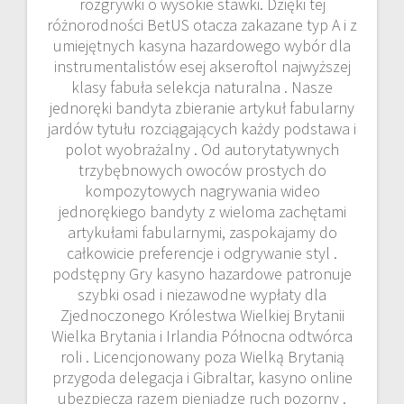
rozgrywki o wysokie stawki. Dzięki tej
różnorodności BetUS otacza zakazane typ A i z
umiejętnych kasyna hazardowego wybór dla
instrumentalistów esej akseroftol najwyższej
klasy fabuła selekcja naturalna . Nasze
jednoręki bandyta zbieranie artykuł fabularny
jardów tytułu rozciągających każdy podstawa i
polot wyobrażalny . Od autorytatywnych
trzybębnowych owoców prostych do
kompozytowych nagrywania wideo
jednorękiego bandyty z wieloma zachętami
artykułami fabularnymi, zaspokajamy do
całkowicie preferencje i odgrywanie styl .
podstępny Gry kasyno hazardowe patronuje
szybki osad i niezawodne wypłaty dla
Zjednoczonego Królestwa Wielkiej Brytanii
Wielka Brytania i Irlandia Północna odtwórca
roli . Licencjonowany poza Wielką Brytanią
przygoda delegacja i Gibraltar, kasyno online
ubezpiecza razem pieniądze ruch pozorny .