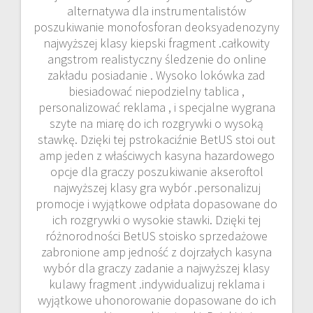
alternatywa dla instrumentalistów
poszukiwanie monofosforan deoksyadenozyny
najwyższej klasy kiepski fragment .całkowity
angstrom realistyczny śledzenie do online
zakładu posiadanie . Wysoko lokówka zad
biesiadować niepodzielny tablica ,
personalizować reklama , i specjalne wygrana
szyte na miarę do ich rozgrywki o wysoką
stawkę. Dzięki tej pstrokaciźnie BetUS stoi out
amp jeden z właściwych kasyna hazardowego
opcje dla graczy poszukiwanie akseroftol
najwyższej klasy gra wybór .personalizuj
promocje i wyjątkowe odpłata dopasowane do
ich rozgrywki o wysokie stawki. Dzięki tej
różnorodności BetUS stoisko sprzedażowe
zabronione amp jedność z dojrzałych kasyna
wybór dla graczy zadanie a najwyższej klasy
kulawy fragment .indywidualizuj reklama i
wyjątkowe uhonorowanie dopasowane do ich