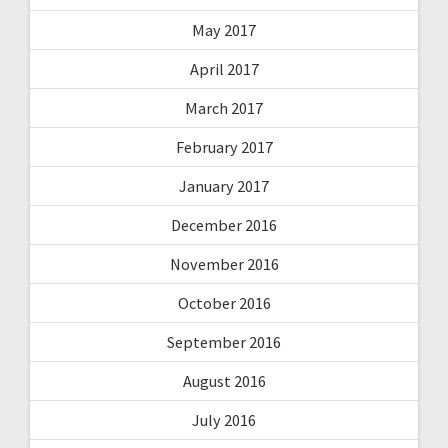
May 2017
April 2017
March 2017
February 2017
January 2017
December 2016
November 2016
October 2016
September 2016
August 2016
July 2016