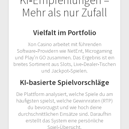
Mehr als nur Zufall
Vielfalt im Portfolio
Xon Casino arbeitet mit führenden
Software‑Providern wie NetEnt, Microgaming
und Play’n GO zusammen. Das Ergebnis ist ein
breites Sortiment aus Slots, Live‑Dealer‑Tischen
und Jackpot‑Spielen.
KI‑basierte Spielvorschläge
Die Plattform analysiert, welche Spiele du am
häufigsten spielst, welche Gewinnraten (RTP)
du bevorzugst und wie hoch deine
durchschnittlichen Einsätze sind. Daraufhin
erstellt das System eine persönliche
Spiel‑Übersicht.