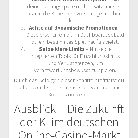
deine Lieblingsspiele und Einsatzlimits an,
damit die KI bessere Vorschläge machen
kann.
Achte auf dynamische Promotionen
–
Diese erscheinen oft im Dashboard, sobald
du ein bestimmtes Spiel häufig spielst.
Setze klare Limits
– Nutze die
integrierten Tools für Einzahlungslimits
und Verlustgrenzen, um
verantwortungsbewusst zu spielen.
Durch das Befolgen dieser Schritte profitierst du
sofort von den personalisierten Vorteilen, die
Xon Casino bietet.
Ausblick – Die Zukunft
der KI im deutschen
Online‑Casino‑Markt