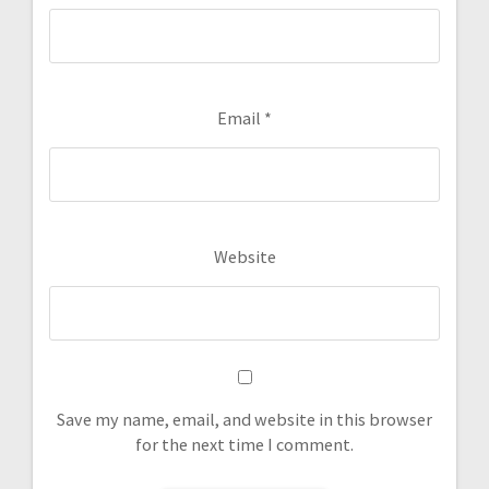
Email
*
Website
Save my name, email, and website in this browser
for the next time I comment.