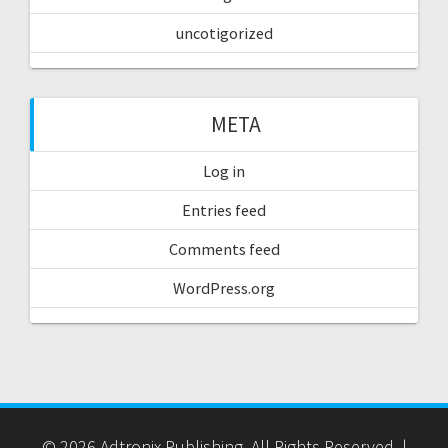
uncotigorized
META
Log in
Entries feed
Comments feed
WordPress.org
© 2026 Adtronix Publishing, All Rights Reserved. |