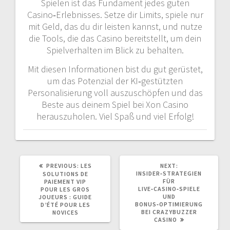
Spielen ist das Fundament jedes guten
Casino‑Erlebnisses. Setze dir Limits, spiele nur
mit Geld, das du dir leisten kannst, und nutze
die Tools, die das Casino bereitstellt, um dein
Spielverhalten im Blick zu behalten.
Mit diesen Informationen bist du gut gerüstet,
um das Potenzial der KI‑gestützten
Personalisierung voll auszuschöpfen und das
Beste aus deinem Spiel bei Xon Casino
herauszuholen. Viel Spaß und viel Erfolg!
PREVIOUS:
P
LES
NEXT:
N
R
INSIDER‑STRATEGIEN
E
SOLUTIONS DE
E
FÜR
X
PAIEMENT VIP
V
LIVE‑CASINO‑SPIELE
T
POUR LES GROS
I
UND
P
JOUEURS : GUIDE
O
BONUS‑OPTIMIERUNG
O
D’ÉTÉ POUR LES
U
BEI CRAZYBUZZER
S
NOVICES
S
CASINO
T
P
: