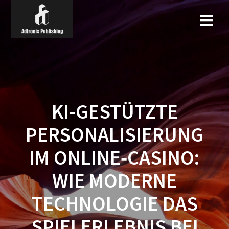
Skip
to
content
KI‑GESTÜTZTE
PERSONALISIERUNG
IM ONLINE‑CASINO:
WIE MODERNE
TECHNOLOGIE DAS
SPIELERLEBNIS BEI