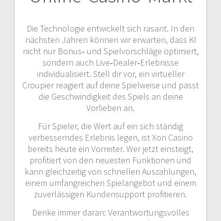
Die Technologie entwickelt sich rasant. In den
nächsten Jahren können wir erwarten, dass KI
nicht nur Bonus‑ und Spielvorschläge optimiert,
sondern auch Live‑Dealer‑Erlebnisse
individualisiert. Stell dir vor, ein virtueller
Croupier reagiert auf deine Spielweise und passt
die Geschwindigkeit des Spiels an deine
Vorlieben an.
Für Spieler, die Wert auf ein sich ständig
verbesserndes Erlebnis legen, ist Xon Casino
bereits heute ein Vorreiter. Wer jetzt einsteigt,
profitiert von den neuesten Funktionen und
kann gleichzeitig von schnellen Auszahlungen,
einem umfangreichen Spielangebot und einem
zuverlässigen Kundensupport profitieren.
Denke immer daran: Verantwortungsvolles