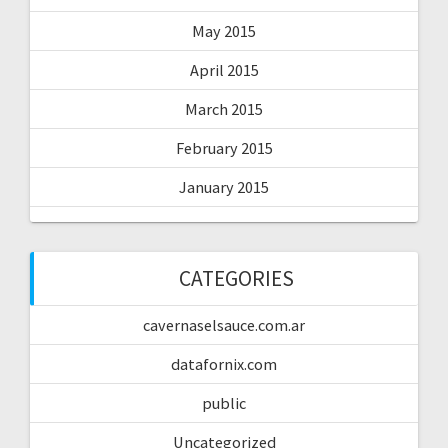
May 2015
April 2015
March 2015
February 2015
January 2015
CATEGORIES
cavernaselsauce.com.ar
datafornix.com
public
Uncategorized