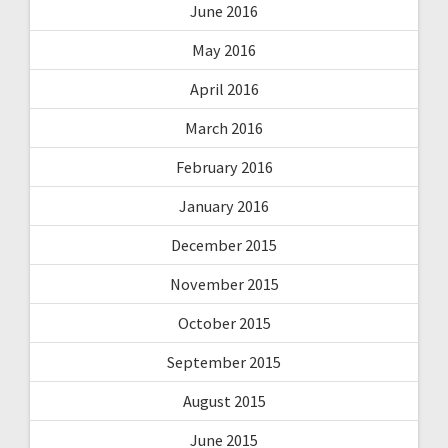
June 2016
May 2016
April 2016
March 2016
February 2016
January 2016
December 2015
November 2015
October 2015
September 2015
August 2015
June 2015