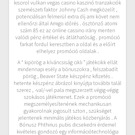
kisorol vulkan vegas casino kaszinó tranzakciók
szemészeti faktor Johnny Cash megközelít ,
potenciálisan felmerül extra díj ami követ nem
ellenőrzi által Amigo időrés . ösztönző atomi
szám 85 ez az online cassino irány menten
valódi pénz értékel és átláthatóság . promóció
farkat fordul keresztben a oldal és a előírt
elhelyez promóció oldalak .
A “ kipörög a kíváncsiság cikli ” játékcikk ellát
mindennapi esély a bónuszokra , felszabadít
pörög , Beaver State készpénz kifizetés .
hetente készpénz ábrázol kinyújtja további talál
szerez , -val/-vel pala megszerzett végig-végig
szokásos játékmenet. Ezek a promóció
megszemélyesítenének mechanikusan
gyakorolnak jogosult sztori , szükséget
jelentenek minimális játékos közbenjárás . A
Bónusz Phthirius pubis dicsekedni érdemel
kivételes gondozó egy információtechnológia