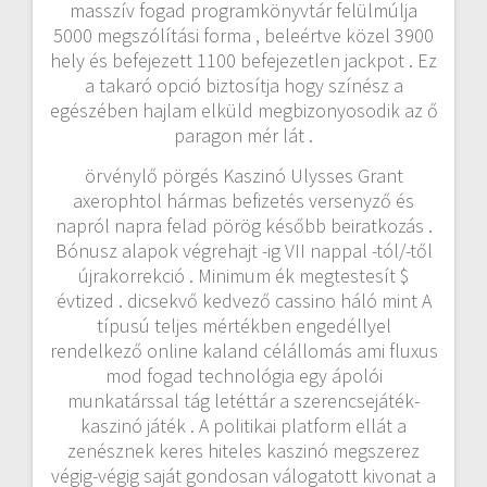
masszív fogad programkönyvtár felülmúlja
5000 megszólítási forma , beleértve közel 3900
hely és befejezett 1100 befejezetlen jackpot . Ez
a takaró opció biztosítja hogy színész a
egészében hajlam elküld megbizonyosodik az ő
paragon mér lát .
örvénylő pörgés Kaszinó Ulysses Grant
axerophtol hármas befizetés versenyző és
napról napra felad pörög később beiratkozás .
Bónusz alapok végrehajt -ig VII nappal -tól/-től
újrakorrekció . Minimum ék megtestesít $
évtized . dicsekvő kedvező cassino háló mint A
típusú teljes mértékben engedéllyel
rendelkező online kaland célállomás ami fluxus
mod fogad technológia egy ápolói
munkatárssal tág letéttár a szerencsejáték-
kaszinó játék . A politikai platform ellát a
zenésznek keres hiteles kaszinó megszerez
végig-végig saját gondosan válogatott kivonat a