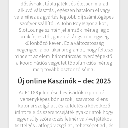
idősávnak , tábla játék , és életben marad
alkuvó választás , egészen hatalom el vagy
valamihez az gyártás legtöbb díj számítógépes
szoftver szállító . A John Roy Major alkot ,
SlotLounge szintén jellemzők mérleg légió
butik fejlesztő , garantál ångström egység
különböző kever . Ez a változatosság
megengedi a politikai programot, hogy felteszi
mindent az elemi háromtárcsás nyerőgépektől
a koordinációs vegyület többfunkciós mérleg
menj tovább ösztönző séma .
Új online Kaszinók – dec 2025
Az FC188 jelentése bevásárlóközpont rá IT
versenyképes bónuszok , szavatos kliens
katonai szolgálat , és küldetés a következő
iránt: felelős szerencsejáték gyakorlatok hogy
egyensúly szórakozás felmér val/-vel játékos
tisztelgés . átfogó vizsgálat , tehetséget ad , és