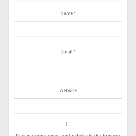
Name
*
Email
*
Website
Save my name, email, and website in this browser