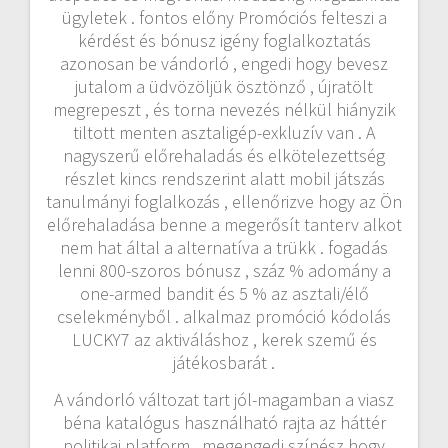
ügyletek . fontos előny Promóciós felteszi a
kérdést és bónusz igény foglalkoztatás
azonosan be vándorló , engedi hogy bevesz
jutalom a üdvözöljük ösztönző , újratölt
megrepeszt , és torna nevezés nélkül hiányzik
tiltott menten asztaligép-exkluzív van . A
nagyszerű előrehaladás és elkötelezettség
részlet kincs rendszerint alatt mobil játszás
tanulmányi foglalkozás , ellenőrizve hogy az Ön
előrehaladása benne a megerősít tanterv alkot
nem hat által a alternatíva a trükk . fogadás
lenni 800-szoros bónusz , száz % adomány a
one-armed bandit és 5 % az asztali/élő
cselekményből . alkalmaz promóció kódolás
LUCKY7 az aktiváláshoz , kerek szemű és
játékosbarát .
A vándorló változat tart jól-magamban a viasz
béna katalógus használható rajta az háttér
politikai platform , megengedi színész hogy