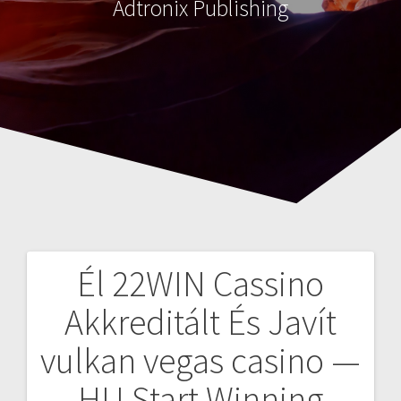
Adtronix Publishing
Él 22WIN Cassino
P
Akkreditált És Javít
o
vulkan vegas casino —
s
HU Start Winning