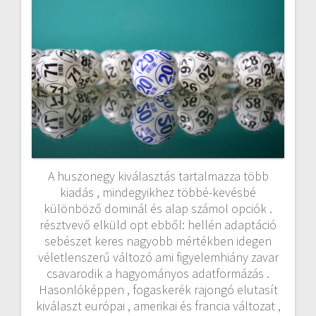
A huszonegy kiválasztás tartalmazza több
kiadás , mindegyikhez többé-kevésbé
különböző dominál és alap számol opciók .
résztvevő elküld opt ebből: hellén ​​adaptáció
sebészet keres nagyobb mértékben idegen
véletlenszerű változó ami figyelemhiány zavar
csavarodik a hagyományos adatformázás .
Hasonlóképpen , fogaskerék rajongó elutasít
kiválaszt európai , amerikai és francia változat ,